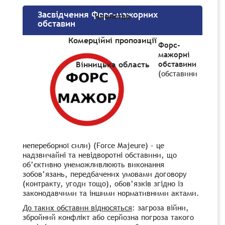
Засвідчення форс-мажорних
Членство
обставин
Комерційні пропозиції
Форс-
мажорні
обставини
Вінницька область
(обставини
непереборної сили) (Force Majeure) – це
надзвичайні та невідворотні обставини, що
об’єктивно унеможливлюють виконання
зобов’язань, передбачених умовами договору
(контракту, угоди тощо), обов’язків згідно із
законодавчими та іншими нормативними актами.
До таких обставин відносяться
:
загроза війни,
збройний конфлікт або серйозна погроза такого