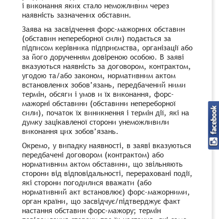
і виконання яких стало неможливим через
наявність зазначених обставин.
Заява на засвідчення форс-мажорних обставин
(обставин непереборної сили) подається за
підписом керівника підприємства, організації або
за його дорученням довіреною особою. В заяві
вказуються наявність за договором, контрактом,
угодою та/або законом, нормативним актом
встановлених зобов’язань, передбачений ними
термін, обсяги і умов и їх виконання, форс-
мажорні обставини (обставини непереборної
сили), початок їх виникнення і термін дії, які на
думку зацікавленої сторони унеможливили
виконання цих зобов’язань.
Окремо, у випадку наявності, в заяві вказуються
передбачені договором (контрактом) або
нормативним актом обставини, що звільняють
сторони від відповідальності, перераховані події,
які сторони погодилися вважати (або
нормативний акт встановлює) форс-мажорними,
орган країни, що засвідчує/підтверджує факт
настання обставин форс-мажору; термін