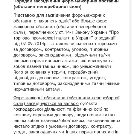
Порядок засвідчення форс-мажорних обставин
(обставин непереборної сили)
Підставою для засвідчення форс-мажорних
обставин є наявність однієї або більше форс-
мажорних обставин (обставин непереборної
сили), перелічених у ст.14-1 Закону України “Про
торгово-промислові палати в Україні” в редакції
від 02.09.2014р., а також визначених сторонами
за договором, контрактом, угодою, типовим
договором, законодавчими, відомчими та/чи
іншими нормативними актами, які вплинули на
зобов’язання таким чином, що унеможливили
його виконання у термін, передбачений
відповідно договором, контрактом, угодою,
типовим договором, законодавчими та/чи іншими
нормативними актами.
Форс-мажорні обставини (обставини непереборної
сили) засвідчуються за заявою
суб’єкта
господарської діяльності та фізичних осіб по
кожному окремому договору, податковим та/чи
іншим зобов’язанням/обов’язком, виконання яких
настало згідно з умовами договору, контракту,
угоди, законодавчих чи інших нормативних актів