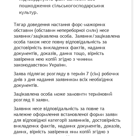
пошкодження сільськогосподарських
культур.
Тягар доведення настання форс-мажорних
обставин (обставин непереборної сили) несе
заявник/зацікавлена особа. Заявник/зацікавлена
особа також несе повну вiдповiдальнiсть за
достовірність викладених фактів, наданих
документів, доказів, даних тощо, вірність
завірених нею копій згідно з чинним
законодавством України.
Заява підлягає розгляду в термін 7 (сім) робочих
днів з дня надання заявником всіх необхідних
документів.
Зацікавлена особа може замовити терміновий
розгляд її заяви.
Заявник несе відповідальність за повне та
належне оформлення встановленої форми заяви
для відповідної категорії заявників, достовірність
викладених фактів, наданих документів, доказів,
даних, вірність завірених ним копій згідно з