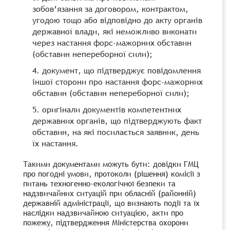
зобов’язання за договором, контрактом,
угодою тощо або відповідно до акту органів
державної влади, які неможливо виконати
через настання форс-мажорних обставин
(обставин непереборної сили);
документ, що підтверджує повідомлення
іншої сторони про настання форс-мажорних
обставин (обставин непереборної сили);
оригінали документів компетентних
державних органів, що підтверджують факт
обставин, на які посилається заявник, день
їх настання.
Такими документами можуть бути: довідки ГМЦ
про погодні умови, протоколи (рішення) комісії з
питань техногенно-екологічної безпеки та
надзвичайних ситуацій при обласній (районній)
державній адміністрації, що визнають події та їх
наслідки надзвичайною ситуацією, акти про
пожежу, підтвердження Міністерства охорони