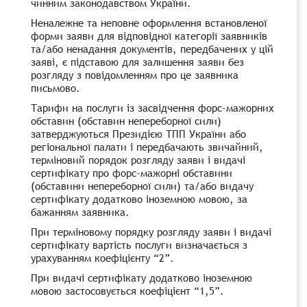
чинним законодавством України.
Неналежне та неповне оформлення встановленої
форми заяви для відповідної категорії заявників
та/або ненадання документів, передбачених у цій
заяві, є підставою для залишення заяви без
розгляду з повідомленням про це заявника
письмово.
Тарифи на послуги із засвідчення форс-мажорних
обставин (обставин непереборної сили)
затверджуються Президією ТПП України або
регіональної палати і передбачають звичайний,
терміновий порядок розгляду заяви і видачі
сертифікату про форс-мажорні обставини
(обставини непереборної сили) та/або видачу
сертифікату додатково іноземною мовою, за
бажанням заявника.
При терміновому порядку розгляду заяви і видачі
сертифікату вартість послуги визначається з
урахуванням коефіцієнту “2”.
При видачі сертифікату додатково іноземною
мовою застосовується коефіцієнт “1,5”.