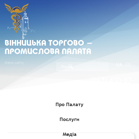
ВIННИЦЬКА ТОРГОВО -
ПРОМИСЛОВА ПАЛАТА
Мапа сайту
UA
EN
(067) 430-07-
05
Про Палату
Послуги
Головна
»
Послуги
»
Захист бізнесу
»
Засвідчення форс-
мажорних обставин
Медіа