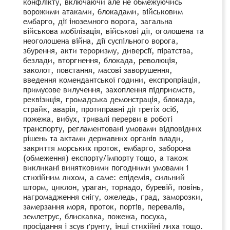
конфлікту, включаючи але не обмежуючись
ворожими атаками, блокадами, військовим
ембарго, дії іноземного ворога, загальна
військова мобілізація, військові дії, оголошена та
неоголошена війна, дії суспільного ворога,
збурення, акти тероризму, диверсії, піратства,
безлади, вторгнення, блокада, революція,
заколот, повстання, масові заворушення,
введення комендантської години, експропріація,
примусове вилучення, захоплення підприємств,
реквізиція, громадська демонстрація, блокада,
страйк, аварія, протиправні дії третіх осіб,
пожежа, вибух, тривалі перерви в роботі
транспорту, регламентовані умовами відповідних
рішень та актами державних органів влади,
закриття морських проток, ембарго, заборона
(обмеження) експорту/імпорту тощо,
а також
викликані винятковими погодними умовами і
стихійним лихом, а саме:
епідемія, сильний
шторм, циклон, ураган, торнадо, буревій, повінь,
нагромадження снігу, ожеледь, град, заморозки,
замерзання моря, проток, портів, перевалів,
землетрус, блискавка, пожежа, посуха,
просідання і зсув ґрунту, інші стихійні лиха тощо.