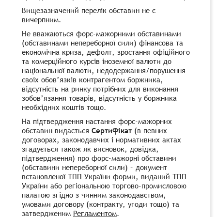
Вищезазначений перелік обставин
не є
вичерпним
.
Не вважаються форс-мажорними обставинами
(обставинами непереборної сили) фінансова та
економічна криза, дефолт, зростання офіційного
та комерційного курсів іноземної валюти до
національної валюти, недодержання/порушення
своїх обов’язків контрагентом боржника,
відсутність на ринку потрібних для виконання
зобов’язання товарів, відсутність у боржника
необхідних коштів тощо.
На підтвердження настання форс-мажорних
обставин видається
Сертифікат
(в певних
договорах, законодавчих і нормативних актах
згадується також як висновок, довідка,
підтвердження) про форс-мажорні обставини
(обставини непереборної сили) – документ
встановленої ТПП України форми, виданий ТПП
України або регіональною торгово-промисловою
палатою згідно з чинним законодавством,
умовами договору (контракту, угоди тощо) та
затвердженим
Регламентом
.