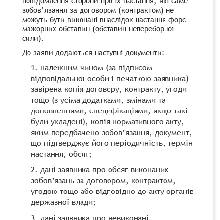
повідомлення сторони про їх настання, які саме
зобов’язання за договором (контрактом) не
можуть бути виконані внаслідок настання форс-
мажорних обставин (обставин непереборної
сили).
До заяви додаються наступні документи:
належним чином (за підписом
відповідальної особи і печаткою заявника)
завірена копія договору, контракту, угоди
тощо (з усіма додатками, змінами та
доповненнями, специфікаціями, якщо такі
були укладені), копія нормативного акту,
яким передбачено зобов’язання, документ,
що підтверджує його періодичність, термін
настання, обсяг;
дані заявника про обсяг виконаних
зобов’язань за договором, контрактом,
угодою тощо або відповідно до акту органів
державної влади;
дані заявника про невиконані