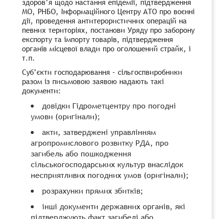
здоров’я щодо настання епідемії, підтвердження
МО, РНБО, Інформаційного Центру АТО про воєнні
дії, проведення антитерористичних операцій на
певних територіях, постанови Уряду про заборону
експорту та імпорту товарів, підтвердження
органів місцевої влади про оголошений страйк, і
т.п.
Суб’єкти господарювання – сільгоспвиробники
разом із письмовою заявою надають такі
документи:
довідки Гідрометцентру про погодні
умови (оригінали);
акти, затверджені управлінням
агропромислового розвитку РДА, про
загибель або пошкодження
сільськогосподарських культур внаслідок
несприятливих погодних умов (оригінали);
розрахунки прямих збитків;
інші документи державних органів, які
підтверджують факт загибелі або