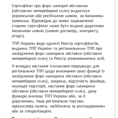
Сертифікат про форс-мажорні обставини
(обставини непереборної сили) видається
українською або російською мовою, за бажанням
заявника. Відповідно до заяви зацікавленої
сторони сертифікат може бути видано додатково
іноземною мовою (мовою договору, контракту,
угоди).
ТПП України веде єдиний Реєстр сертифікатів,
виданих ТПП України та регіональними ТПП про
засвідчення форс-мажорних обставин (обставин
непереборної сили) та Реєстр уповноважених осіб.
У випадку настання тимчасової перешкоди для
регіональної ТПП щодо виконання своєї функції із
засвідчення форс-мажорних обставин (обставин
непереборної сили), зокрема, відсутність фахівця,
окупація території, настання форс-мажорних
обставин (обставин непереборної сили), дану
функцію виконує ТПП України або, за її
дорученням, інша регіональна торгово-
промислова палата, найближча за розташуванням
або за спеціалізацією.