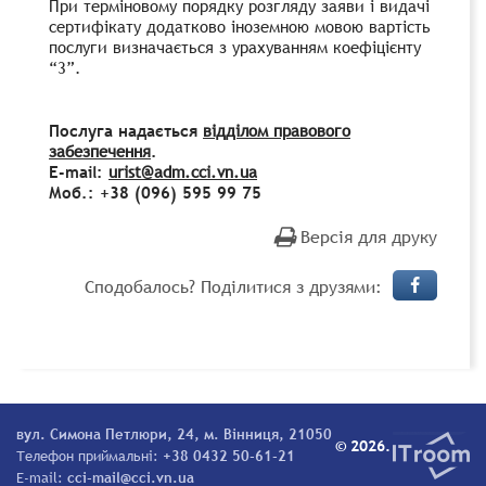
При терміновому порядку розгляду заяви і видачі
сертифікату додатково іноземною мовою вартість
послуги визначається з урахуванням коефіцієнту
“3”.
​ ​
Послуга надається
відділом правового
забезпечення
.
E-mail:
urist@adm.cci.vn.ua
Моб.: +38 (096) 595 99 75
Версія для друку
Сподобалось? Поділитися з друзями:
вул. Симона Петлюри, 24, м. Вінниця, 21050
© 2026.
Телефон приймальні:
+38 0432 50-61-21
E-mail:
cci-mail@cci.vn.ua