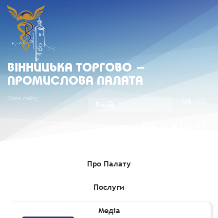
ВIННИЦЬКА ТОРГОВО -
ПРОМИСЛОВА ПАЛАТА
Мапа сайту
UA
EN
(067) 430-07-
05
Про Палату
Послуги
Головна
»
Медіа
Медіа