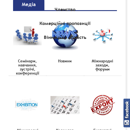
Медіа
Членство
Комерційні пропозиції
Вінницька область
Семінари,
Новини
Міжнародні
навчання,
заходи,
зустрічі,
форуми
конференції