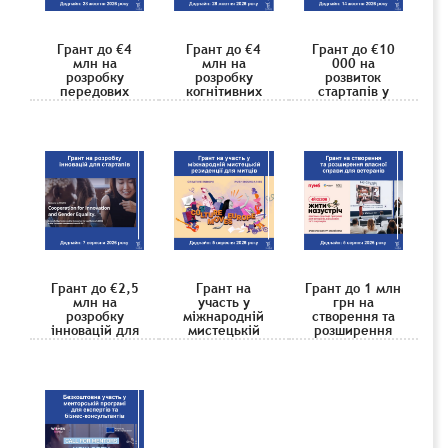
Грант до €4
Грант до €4
Грант до €10
млн на
млн на
000 на
розробку
розробку
розвиток
передових
когнітивних
стартапів у
матеріалів для
систем
сфері міської
мініатюрних
штучного
мобільності
систем збору
інтелекту
для молодих
енергії
підприємців
Грант до €2,5
Грант на
Грант до 1 млн
млн на
участь у
грн на
розробку
міжнародній
створення та
інновацій для
мистецькій
розширення
стартапів
резиденції для
власної справи
митців
для ветеранів