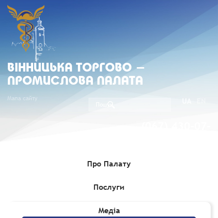
ВIННИЦЬКА ТОРГОВО -
ПРОМИСЛОВА ПАЛАТА
Мапа сайту
UA
EN
(067) 430-07-
05
Про Палату
Послуги
Головна
»
Медіа
»
Гранти, Проєкти, Програми для бізнесу
Медіа