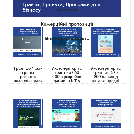
Гранти, Проєкти, Програми для
Членство
бізнесу
Комерційні пропозиції
Вінницька область
Грант до 1 млн
Акселератор та
Акселератор та
грн на
грант до €60
грант до $75
розвиток
000 з розробки
000 на вихід
власної справи
даних та IoT у
на міжнародні
для
енергетиці для
ринки для
ветеранського
малих і
технологічних
бізнесу
середніх
стартапів
підприємств та
інноваторів