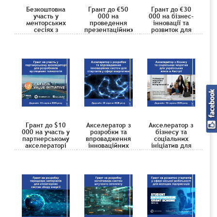
Безкоштовна
Грант до €50
Грант до €30
участь у
000 на
000 на бізнес-
менторських
проведення
інновації та
сесіях з
презентаційних
розвиток для
естонськими
подій для
медіаорганізацій
командами для
малого бізнесу
технологічних
в сфері
проєктів
культури
Грант до $10
Акселератор з
Акселератор з
000 на участь у
розробки та
бізнесу та
партнерському
впровадження
соціальних
акселераторі
інноваційних
ініціатив для
для
систем для
українських
розробників
стартапів у
жінок в Австрії
вуглецевих
сфері
технологій
енергетики