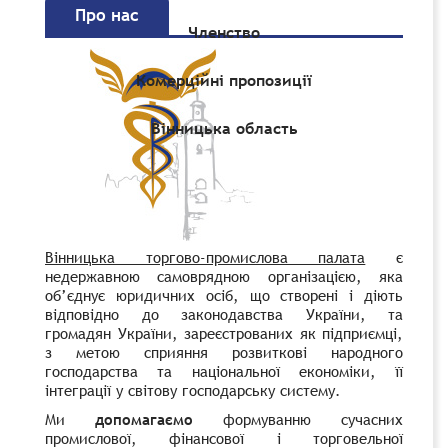
Про нас
Членство
Комерційні пропозиції
Вінницька область
Вінницька торгово-промислова палата
є
недержавною самоврядною організацією, яка
об’єднує юридичних осiб, що створенi i дiють
вiдповiдно до законодавства України, та
громадян України, зареєстрованих як пiдприємцi,
з метою сприяння розвитковi народного
господарства та нацiональної економiки, її
iнтеграцiї у свiтову господарську систему.
Ми
допомагаємо
формуванню сучасних
промислової, фiнансової i торговельної