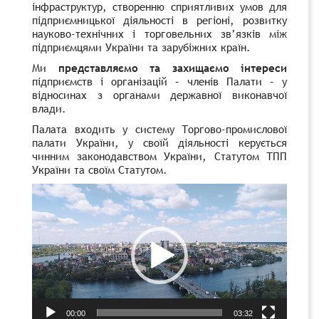
iнфраструктур, створенню сприятливих умов для
пiдприємницької дiяльностi в регiонi, розвитку
науково-технiчних i торговельних зв’язкiв мiж
пiдприємцями України та зарубiжних країн.
Ми
представляємо та захищаємо інтереси
пiдприємств i органiзацiй – членiв Палати – у
вiдносинах з органами державної виконавчої
влади.
Палата входить у систему Торгово-промислової
палати України, у своїй дiяльностi керується
чинним законодавством України, Статутом ТПП
України та своїм Статутом.
Відеопрогравач
00:00
03:32