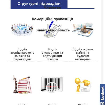
Структурні підрозділи
Членство
Комерційні пропозиції
Вінницька область
Відділ
Відділ
Відділ оцінки
зовнішньоекономічних
експертизи та
майна та
зв’язків та
сертифікації
судових
перекладів
товарів
експертиз