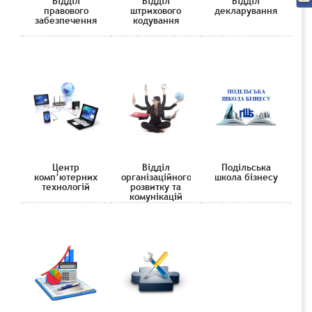
Відділ
Відділ
Відділ
правового
штрихового
декларування
забезпечення
кодування
Центр
Відділ
Подільська
комп’ютерних
організаційного
школа бізнесу
технологій
розвитку та
комунікацій