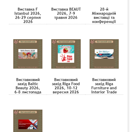
Виставка F
Виставка BEAUTYISTANBUL
28-й
Istanbul 2026,
2026, 7-9
Міжнародній
26-29 серпня
травня 2026
виставці та
2026
конференції
«Нафта і газ
Узбекистану –
OGU 2026»,
12–14 травня
2026
Виставковий
Виставковий
Виставковий
захід Baltic
захід Riga Food
захід Riga
Beauty 2026,
2026, 10-12
Furniture and
6-8 листопада
вересня 2026
Interior Trade
2026
Show 2026, 16-
18 жовтня
2026