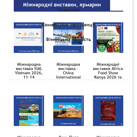
Міжнародні виставки, ярмарки
Членство
Комерційні пропозиції
Вінницька область
Міжнародна
Міжнародна
Міжнародні
виставка SIAL
виставка –
виставки Africa
Vietnam 2026,
China
Food Show
11-14
International
Kenya 2026 та
листопада
Import Expo
The Hotel Expo
2026
2026, 5-10
Kenya 2026,
листопада
19-21 серпня
2026
2026