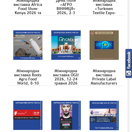
Міжнародна
День Поля
Міжнародна
виставка Africa
«АГРО
виставка
Food Show
ВІННИЦЯ»
«Turkmen
Kenya 2026 та
2026, 2-3
Textile Expo-
The Hotel Expo
вересня 2026
2026», 4-6
Kenya 2026,
червня 2026
19-21 серпня
2026
Міжнародна
Міжнародна
Міжнародна
виставка Roots
виставка OGU
виставка
Agro Food
2026, 12-24
Private Label
World, 8-10
травня 2026
Manufacturers
грудня 2026
Association
(PLMA) 2026,
19-20 травня
2026