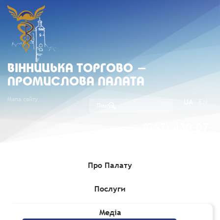
ВIННИЦЬКА ТОРГОВО -
ПРОМИСЛОВА ПАЛАТА
Мапа сайту
UA
EN
(067) 430-07-
05
Про Палату
Послуги
Головна
»
Медіа
»
Міжнародні виставки, ярмарки
Медіа