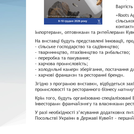
Вартість
«Roots A
сільсько
контакти
імпортерами, оптовиками та ритейлерами Куве
На виставці будуть представлені інновації, пр
– сільське господарство та садівництво;
– тваринництво, птахівництво та рибальство;
– переробка та пакування;
– харчова промисловість;
– холодильні камери зберігання, постачання д
– харчові франшизи та ресторанні бренди.
Згідно з програмою виставки, відбудеться захі
промисловості та ресторанного бізнесу матим
Крім того, будуть організовано спеціалізовані
інвесторами франчайзингу та власниками рест
У разі необхідності з’ясування додаткових пит
Посольстві України в Державі Кувейт – перши