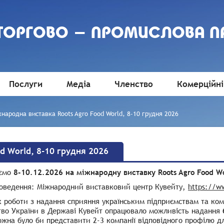
 ТОРГОВО - ПРОМИСЛОВА П
Послуги
Медіа
Членство
Комерційні
народна виставка Roots Agro Food World, 8-10 грудня 2026
d World, 8-10 грудня 2026
уємо
8-10.12.2026 на міжнародну виставку Roots Agro Food W
роведення: Міжнародний виставковий центр Кувейту,
https://w
 роботи з надання сприяння українським підприємствам та ко
тво України в Державі Кувейт опрацювало можливість надання
жна було би представити 2-3 компанії відповідного профілю для