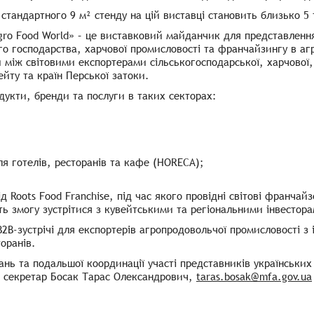
 стандартного 9 м² стенду на цій виставці становить близько 5
gro Food World» – це виставковий майданчик для представленн
го господарства, харчової промисловості та франчайзингу в аг
 між світовими експортерами сільськогосподарської, харчової,
йту та країн Перської затоки.
одукти, бренди та послуги в таких секторах:
ля готелів, ресторанів та кафе (HORECA);
д Roots Food Franchise, під час якого провідні світові франчай
уть змогу зустрітися з кувейтськими та регіональними інвесто
 B2B-зустрічі для експортерів агропродовольчої промисловості з
оранів.
ань та подальшої координації участі представників українських
й секретар Босак Тарас Олександрович,
taras.bosak@mfa.gov.ua