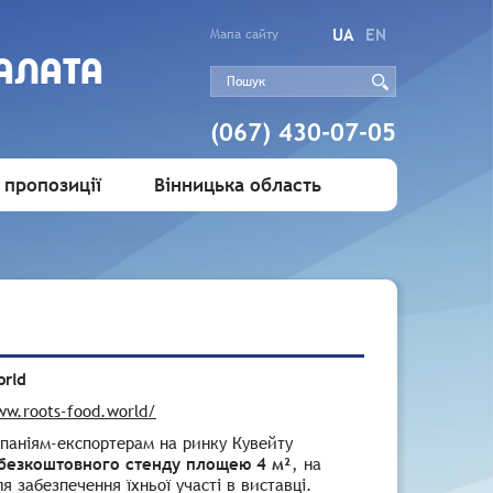
UA
EN
Мапа сайту
АЛАТА
(067) 430-07-05
 пропозиції
Вінницька область
orld
ww.roots-food.world/
мпаніям-експортерам на ринку Кувейту
безкоштовного стенду площею 4 м²
, на
 забезпечення їхньої участі в виставці.