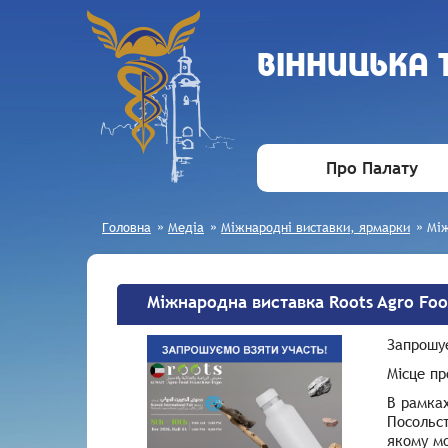
ВIННИЦЬКА
Про Палату
Головна
»
Медіа
»
Міжнародні виставки, ярмарки
»
Між
Міжнародна виставка Roots Agro Foo
Запрош
Місце п
В рамках
Посольс
якому мо