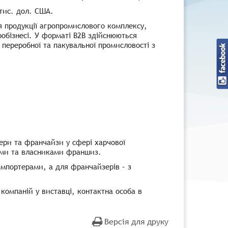
 тис. дол. США.
я продукції агропромислового комплексу,
робізнесі. У форматі B2B здійснюються
 переробної та пакувальної промисловості з
зери та франчайзи у сфері харчової
рами та власниками франшиз.
 імпортерами, а для франчайзерів – з
 компаній у виставці, контактна особа в
Версія для друку