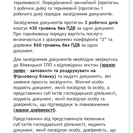
терміновості. Передбачений звичайний (протягом
3 робочих днів) та терміновий (протягом 1
робочого дня) порядок засвідчення документів.
Засвідчення документів протягом
3 робочих днів
коштує
430 гривень
без ПДВ
за один документ.
При терміновому порядку вартість послуги
визначається з урахуванням коефіцієнта “2” та
дорівнює
860 гривень без ПДВ
за один
документ.
Для засвідчення документів необхідно звернутись
до Вінницької ТПП з відповідним листом
(
зразок
заяви
– заповнити та роздрукувати на
фірмовому бланку)
та надати документи, які
заявник просить засвідчити. Фізичні особи
подають документ, який посвідчує їх особу, а
представники суб’єктів господарської діяльності,
подають документ, який посвідчує особу та
довіреність, що підтверджує їх повноваження
(
зразок довіреності
)
.
Представники від представництв іноземних
суб’єктів господарської діяльності, надають
документ, який посвідчує особу, довіреність, що