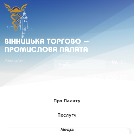
ВIННИЦЬКА ТОРГОВО -
ПРОМИСЛОВА ПАЛАТА
Мапа сайту
UA
EN
(067) 430-07-
05
Про Палату
Послуги
Головна
»
Послуги
»
Зовнішньоекономічна діяльність
»
Засвідчення документів комерційного характеру
Медіа