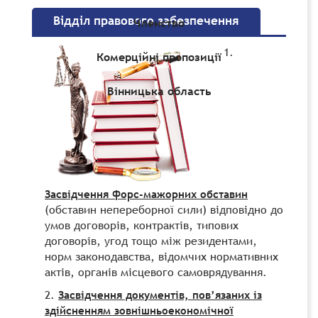
Відділ правового забезпечення
Членство
Комерційні пропозиції
Вінницька область
Засвідчення форс-мажорних обставин
(обставин непереборної сили) відповідно до
умов договорів, контрактів, типових
договорів, угод тощо між резидентами,
норм законодавства, відомчих нормативних
актів, органів місцевого самоврядування.
Засвідчення документів, пов’язаних із
здійсненням зовнішньоекономічної