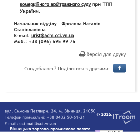
при ТПП
комерційного арбітражного суду
України.
Начальник відділу – Фролова Наталія
Станіславівна
E-mail:
urist@adm.cci.vn.ua
Моб.:
+38 (096) 595 99 75
Версія для друку
Сподобалось? Поділитися з друзями:
вул. Симона Петлюри, 24, м. Вінниця, 21050
© 2026.
Телефон приймальні:
+38 0432 50-61-21
E-mail:
cci-mail@cci.vn.ua
Вінницька торгово-промислова палата
Всі права захищені