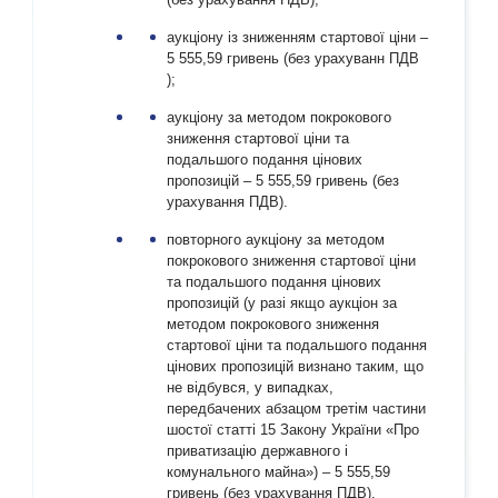
аукціону із зниженням стартової ціни –
5 555,59 гривень (без урахуванн ПДВ
);
аукціону за методом покрокового
зниження стартової ціни та
подальшого подання цінових
пропозицій – 5 555,59 гривень (без
урахування ПДВ).
повторного аукціону за методом
покрокового зниження стартової ціни
та подальшого подання цінових
пропозицій (у разі якщо аукціон за
методом покрокового зниження
стартової ціни та подальшого подання
цінових пропозицій визнано таким, що
не відбувся, у випадках,
передбачених абзацом третім частини
шостої статті 15 Закону України «Про
приватизацію державного і
комунального майна») – 5 555,59
гривень (без урахування ПДВ).