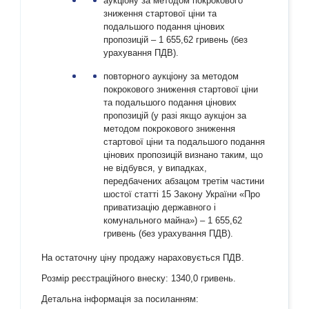
аукціону за методом покрокового
зниження стартової ціни та
подальшого подання цінових
пропозицій – 1 655,62 гривень (без
урахування ПДВ).
повторного аукціону за методом
покрокового зниження стартової ціни
та подальшого подання цінових
пропозицій (у разі якщо аукціон за
методом покрокового зниження
стартової ціни та подальшого подання
цінових пропозицій визнано таким, що
не відбувся, у випадках,
передбачених абзацом третім частини
шостої статті 15 Закону України «Про
приватизацію державного і
комунального майна») – 1 655,62
гривень (без урахування ПДВ).
На остаточну ціну продажу нараховується ПДВ.
Розмір реєстраційного внеску: 1340,0 гривень.
Детальна інформація за посиланням: