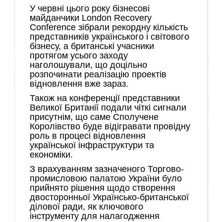
У червні цього року бізнесові
майданчики London Recovery
Conference зібрали рекордну кількість
представників українського і світового
бізнесу, а британські учасники
протягом усього заходу
наголошували, що доцільно
розпочинати реалізацію проектів
відновлення вже зараз.
Також на конференції представники
Великої Британії подали чіткі сигнали
присутнім, що саме Сполучене
Королівство буде відігравати провідну
роль в процесі відновлення
української інфраструктури та
економіки.
З врахуванням зазначеного Торгово-
промисловою палатою України було
прийнято рішення щодо створення
двосторонньої Українсько-британської
ділової ради, як ключового
інструменту для налагодження