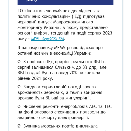
ГО «Інститут економічних досліджень та
політичних консультацій» (ІЕД) підготував
черговий випуск Макроекономічного
моніторингу України, в якому представлено
основні цифри, тенденції та події серпня 2023
року –
.
MEMU_Sept2023_224
В нашому новому МЕМУ розповідаємо про
останні новини в економіці України:
Ø За оцінкою ІЕД приріст реального ВВП в
серпні залишився близьким до 8% дпр, але
ВВП надалі був на понад 20% нижчим за
рівень 2021 року.
Ø Завдяки сприятливій погоді зросла
врожайність зернових, а темпи збирання
врожаю були більші за минулорічні.
Ø Численні ремонти енергоблоків АЕС та ТЕС
на фоні високого споживання призвели до
аварійного імпорту електроенергії.
Ø Зупинка морських портів викликала