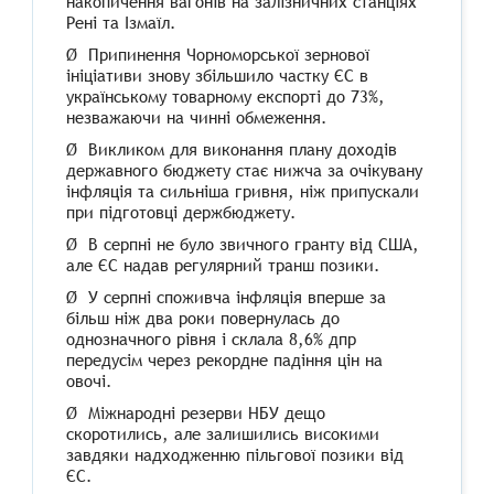
накопичення вагонів на залізничних станціях
Рені та Ізмаїл.
Ø Припинення Чорноморської зернової
ініціативи знову збільшило частку ЄС в
українському товарному експорті до 73%,
незважаючи на чинні обмеження.
Ø Викликом для виконання плану доходів
державного бюджету стає нижча за очікувану
інфляція та сильніша гривня, ніж припускали
при підготовці держбюджету.
Ø В серпні не було звичного гранту від США,
але ЄС надав регулярний транш позики.
Ø У серпні споживча інфляція вперше за
більш ніж два роки повернулась до
однозначного рівня і склала 8,6% дпр
передусім через рекордне падіння цін на
овочі.
Ø Міжнародні резерви НБУ дещо
скоротились, але залишились високими
завдяки надходженню пільгової позики від
ЄС.