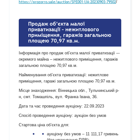
https://prozorro.sale/auction/SPE001-UA-20230903-79502
/
Продаж об’єкта малої
приватизації – нежитлового
приміщення, гаражів загальною
площею 70,97 кв.м.
Інформація про продаж об’єкта малої приватизації –-
окремого майна – нежитлового приміщення, гаражів
загальною площею 70,97 кв.м.
Найменування об’єкта приватизації: нежитлове
приміщення, гаражі загальною площею 70,97 кв.м.
Місце знаходження: Вінницька обл., Тульчинський р-
н, смт. Томашпіль, вул. Франка Івана, 36.
Дата та час проведення аукціону: 22.09.2023
Спосіб проведення аукціону: аукціон без умов
Стартова ціна об’єкта для:
аукціону без умов – 11 111,17 гривень
(без урахування ПДВ);