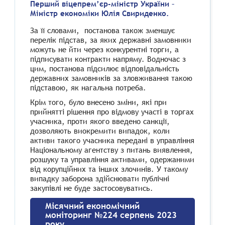
Перший віцепрем’єр-міністр України –
Міністр економіки Юлія Свириденко.
За її словами, постанова також зменшує
перелік підстав, за яких державні замовники
можуть не йти через конкурентні торги, а
підписувати контракти напряму. Водночас з
цим, постанова підсилює відповідальність
державних замовників за зловживання такою
підставою, як нагальна потреба.
Крім того, було внесено зміни, які при
прийнятті рішення про відмову участі в торгах
учасника, проти якого введено санкції,
дозволяють виокремити випадок, коли
активи такого учасника передані в управління
Національному агентству з питань виявлення,
розшуку та управління активами, одержаними
від корупційних та інших злочинів. У такому
випадку заборона здійснювати публічні
закупівлі не буде застосовуватись.
Місячний економічний
моніторинг №224 серпень 2023
року