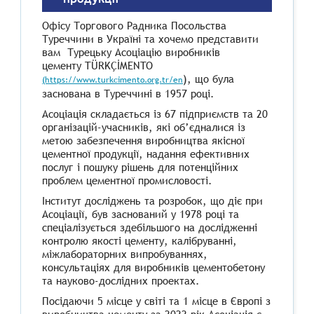
Офісу Торгового Радника Посольства
Туреччини в Україні та хочемо представити
вам Турецьку Асоціацію виробників
цементу TÜRKÇİMENTO
), що була
(https://www.turkcimento.org.tr/en
заснована в Туреччині в 1957 році.
Асоціація складається із 67 підприємств та 20
організацій-учасників, які об’єдналися із
метою забезпечення виробництва якісної
цементної продукції, надання ефективних
послуг і пошуку рішень для потенційних
проблем цементної промисловості.
Інститут досліджень та розробок, що діє при
Асоціації, був заснований у 1978 році та
спеціалізується здебільшого на дослідженні
контролю якості цементу, калібруванні,
міжлабораторних випробуваннях,
консультаціях для виробників цементобетону
та науково-дослідних проектах.
Посідаючи 5 місце у світі та 1 місце в Європі з