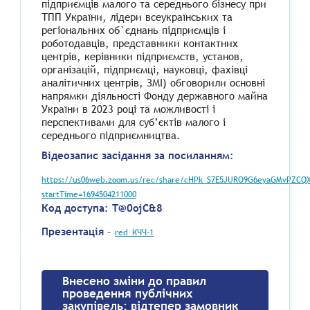
підприємців малого та середнього бізнесу при
ТПП України, лідери всеукраїнських та
регіональних об`єднань підприємців і
роботодавців, представники контактних
центрів, керівники підприємств, установ,
організацій, підприємці, науковці, фахівці
аналітичних центрів, ЗМІ) обговорили основні
напрямки діяльності Фонду державного майна
України в 2023 році та можливості і
перспективами для суб’єктів малого і
середнього підприємництва.
Відеозапис засідання за посиланням:
https://us06web.zoom.us/rec/share/cHPk_S7E5JURO9G6eyaGMvPZCQX
startTime=1694504211000
Код доступа: T@0ojC&8
Презентація –
red_КЧЧ-1
Внесено зміни до правил
проведення публічних
закупівель: відтепер замовник