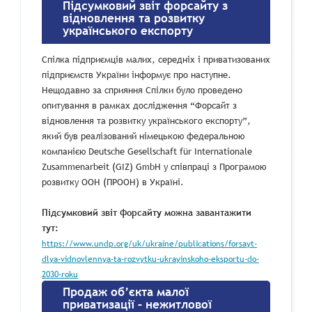
Підсумковий звіт форсайту з
відновлення та розвитку
українського експорту
Спілка підприємців малих, середніх і приватизованих
підприємств України інформує про наступне.
Нещодавно за сприяння Спілки було проведено
опитування в рамках дослідження “Форсайт з
відновлення та розвитку українського експорту”,
який був реалізований німецькою федеральною
компанією Deutsche Gesellschaft für Internationale
Zusammenarbeit (GIZ) GmbH у співпраці з Програмою
розвитку ООН (ПРООН) в Україні.
Підсумковий звіт форсайту можна завантажити
тут:
https://www.undp.org/uk/ukraine/publications/forsayt-
dlya-vidnovlennya-ta-rozvytku-ukrayinskoho-eksportu-do-
2030-roku
Продаж об’єкта малої
приватизації – нежитлової