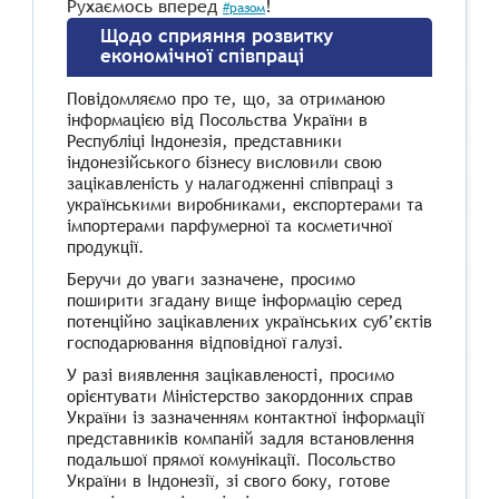
Рухаємось вперед
!
#разом
Щодо сприяння розвитку
економічної співпраці
Повідомляємо
про
те,
що,
за
отриманою
інформацією
від
Посольства
України
в
Республіці
Індонезія,
представники
індонезійського
бізнесу
висловили
свою
зацікавленість
у
налагодженні
співпраці
з
українськими
виробниками,
експортерами
та
імпортерами
парфумерної
та
косметичної
продукції.
Беручи
до
уваги
зазначене,
просимо
поширити
згадану
вище
інформацію
серед
потенційно
зацікавлених
українських
суб’єктів
господарювання
відповідної
галузі.
У
разі
виявлення
зацікавленості,
просимо
орієнтувати
Міністерство
закордонних
справ
України
із
зазначенням
контактної
інформації
представників
компаній
задля
встановлення
подальшої
прямої
комунікації.
Посольство
України
в
Індонезії,
зі
свого
боку,
готове