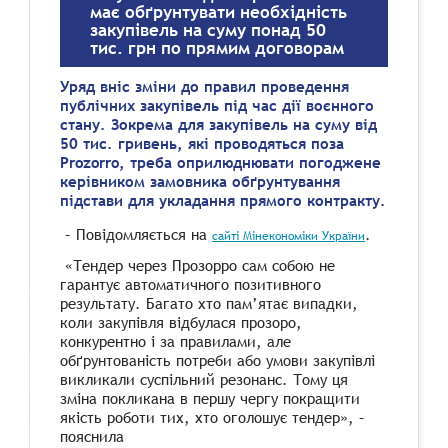
має обґрунтувати необхідність
закупівель на суму понад 50
тис. грн по прямим договорам
Уряд вніс зміни до правил проведення
публічних закупівель під час дії воєнного
стану. Зокрема для закупівель на суму від
50 тис. гривень, які проводяться поза
Prozorro, треба оприлюднювати погоджене
керівником замовника обґрунтування
підстави для укладання прямого контракту.
– Повідомляється на
.
сайті Мінекономіки України
«Тендер через Прозорро сам собою не
гарантує автоматичного позитивного
результату. Багато хто пам’ятає випадки,
коли закупівля відбулася прозоро,
конкурентно і за правилами, але
обґрунтованість потреби або умови закупівлі
викликали суспільний резонанс. Тому ця
зміна покликана в першу чергу покращити
якість роботи тих, хто оголошує тендер», –
пояснила