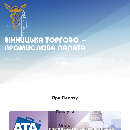
ВIННИЦЬКА ТОРГОВО -
ПРОМИСЛОВА ПАЛАТА
Мапа сайту
UA
EN
(067) 430-07-
05
Про Палату
Послуги
Медіа