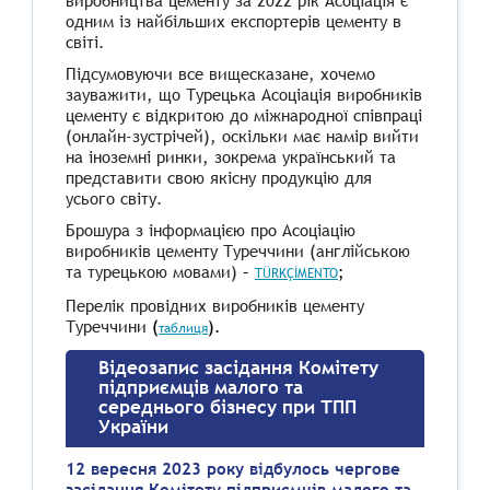
виробництва цементу за 2022 рік Асоціація є
одним із найбільших експортерів цементу в
світі.
Підсумовуючи все вищесказане, хочемо
зауважити, що Турецька Асоціація виробників
цементу є відкритою до міжнародної співпраці
(онлайн-зустрічей), оскільки має намір вийти
на іноземні ринки, зокрема український та
представити свою якісну продукцію для
усього світу.
Брошура з інформацією про Асоціацію
виробників цементу Туреччини (англійською
та турецькою мовами)
–
;
TÜRKÇİMENTO
Перелік провідних виробників цементу
Туреччини
(
)
.
таблиця
Відеозапис засідання Комітету
підприємців малого та
середнього бізнесу при ТПП
України
12 вересня 2023 року відбулось чергове
засідання Комітету підприємців малого та