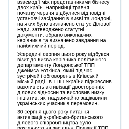
взаємодії між представниками бізнесу
двох країн. Наприкінці травня –
початку червня відбулися відповідні
установчі засідання в Києві та Лондоні,
на яких було визначено статус Ділової
Ради, затверджено статутні
документи, обрано виконавчих
керівників та визначено завдання на
найближчий період.
Усередині серпня цього року відбувся
візит до Києва керівника політичного
департаменту Лондонської ТПП
Джеймса Уоткінса, який під час
зустрічей і обговорень в Київській
міській раді і в ТПП України підкреслив
важливість активізації двосторонніх
ділових відносин та висловив низку
ініціатив, які надзвичайно зацікавили
українських учасників перемовин.
30 серпня цього року питання
активізації українсько-британського
ділового співробітництва було
розглянуто на засіданні Президії ТПП