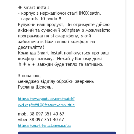
📳 smart install
– корпус з нержавіючої сталі INOX satin.
– гарантія 10 років ‼
Купуючи наш продукт, Ви отримуєте дійсно
якісний та сучасний обігрівач з можливістю
програмування зі смартфону, який
забезпечить Вам тепло і комфорт на
десятиліття!
Команда Smart Install попіклується про ваш
комфорт взимку. Нехай у Вашому домі
👨‍👩‍👧‍👦 завжди буде тепло та затишно.
З повагою,
менеджер відділу обробки звернень
Руслана Шекель.
https://www.youtube.com/watch?
v=rLxeg8ivWLQ&feature=emb_title
mob. 38 097 351 40 67
viber 38 097 351 40 67
https://smart-install.com.ua/ua