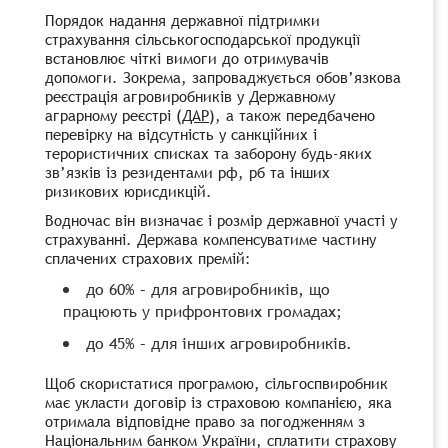
Порядок надання державної підтримки
страхування сільськогосподарської продукції
встановлює чіткі вимоги до отримувачів
допомоги. Зокрема, запроваджується обов’язкова
реєстрація агровиробників у Державному
аграрному реєстрі (
ДАР
), а також передбачено
перевірку на відсутність у санкційних і
терористичних списках та заборону будь-яких
зв’язків із резидентами рф, рб та інших
ризикових юрисдикцій.
Водночас він визначає і розмір державної участі у
страхуванні. Держава компенсуватиме частину
сплачених страхових премій:
до 60% – для агровиробників, що
працюють у прифронтових громадах;
до 45% – для інших агровиробників.
Щоб скористатися програмою, сільгоспвиробник
має укласти договір із страховою компанією, яка
отримала відповідне право за погодженням з
Національним банком України, сплатити страхову