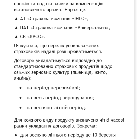
премію та подати заявку на компенсацію
встановленого зразка. Наразі це:
▲ АТ «Страхова компанія «ІНГО»,
▲ ПАТ «Страхова компанія «Універсальна»,
▲ СК «ВУСО».
Очікується, що перелік уповноважених
страховиків надалі розширюватиметься.
Договори укладатимуться відповідно до
стандартизованих страхових продуктів щодо
озимих зернових культур (пшениця, жито,
ячмінь):
на період перезимівлі;
на весь період вирощування;
на весняно-літній період.
Для кожного виду продукту визначено чіткі часові
рамки укладання договорів. Зокрема:
► для весняно-літнього періоду це 10 березня –