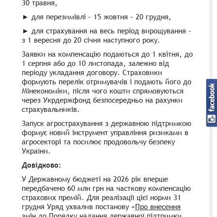
30 травня,
► для перезимівлі – 15 жовтня – 20 грудня,
► для страхування на весь період вирощування –
з 1 вересня до 20 січня наступного року.
Заявки на компенсацію подаються до 1 квітня, до
1 серпня або до 10 листопада, залежно від
періоду укладання договору. Страховики
формують перелік отримувачів і подають його до
Мінекономіки, після чого кошти спрямовуються
через Укрдержфонд безпосередньо на рахунки
страхувальників.
Запуск агрострахування з державною підтримкою
формує новий інструмент управління ризиками в
агросекторі та посилює продовольчу безпеку
України.
Довідково:
У Державному бюджеті на 2026 рік вперше
передбачено 60 млн грн на часткову компенсацію
страхових премій. Для реалізації цієї норми 31
грудня Уряд ухвалив постанову «
Про внесення
змін до Порядку надання державної підтримки