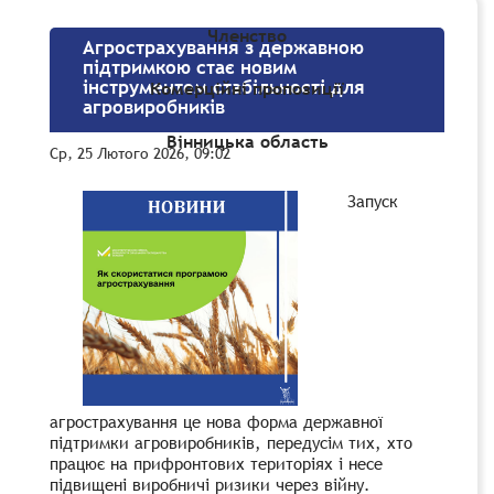
Членство
Агрострахування з державною
підтримкою стає новим
інструментом стабільності для
Комерційні пропозиції
агровиробників
Вінницька область
Ср, 25 Лютого 2026, 09:02
Запуск
агрострахування це нова форма державної
підтримки агровиробників, передусім тих, хто
працює на прифронтових територіях і несе
підвищені виробничі ризики через війну.