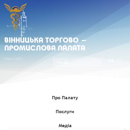
ВIННИЦЬКА ТОРГОВО -
ПРОМИСЛОВА ПАЛАТА
Мапа сайту
UA
EN
(067) 430-07-
05
Про Палату
Послуги
Головна
»
Медіа
»
Семінари, навчання, зустрічі, конференції
»
Запуск безоплатної онлайн-програми «Фінансова грамотність
підприємців»
Медіа