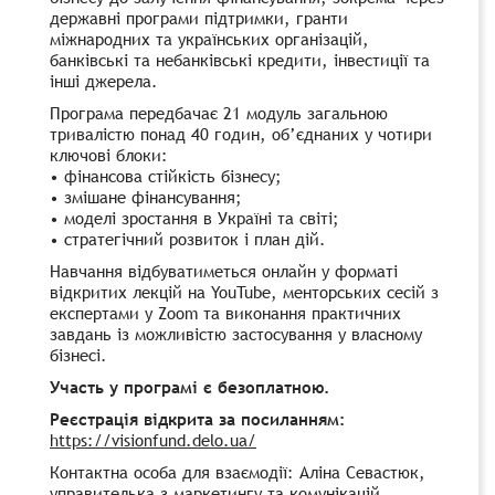
державні програми підтримки, гранти
міжнародних та українських організацій,
банківські та небанківські кредити, інвестиції та
інші джерела.
Програма передбачає 21 модуль загальною
тривалістю понад 40 годин, об’єднаних у чотири
ключові блоки:
• фінансова стійкість бізнесу;
• змішане фінансування;
• моделі зростання в Україні та світі;
• стратегічний розвиток і план дій.
Навчання відбуватиметься онлайн у форматі
відкритих лекцій на YouTube, менторських сесій з
експертами у Zoom та виконання практичних
завдань із можливістю застосування у власному
бізнесі.
Участь у програмі є безоплатною.
Реєстрація відкрита за посиланням:
https://visionfund.delo.ua/
Контактна особа для взаємодії: Аліна Севастюк,
управителька з маркетингу та комунікацій,