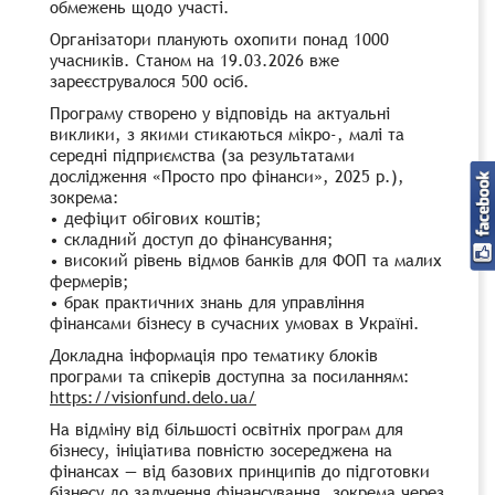
обмежень щодо участі.
Організатори планують охопити понад 1000
учасників. Станом на 19.03.2026 вже
зареєструвалося 500 осіб.
Програму створено у відповідь на актуальні
виклики, з якими стикаються мікро-, малі та
середні підприємства (за результатами
дослідження «Просто про фінанси», 2025 р.),
зокрема:
• дефіцит обігових коштів;
• складний доступ до фінансування;
• високий рівень відмов банків для ФОП та малих
фермерів;
• брак практичних знань для управління
фінансами бізнесу в сучасних умовах в Україні.
Докладна інформація про тематику блоків
програми та спікерів доступна за посиланням:
https://visionfund.delo.ua/
На відміну від більшості освітніх програм для
бізнесу, ініціатива повністю зосереджена на
фінансах — від базових принципів до підготовки
бізнесу до залучення фінансування, зокрема через