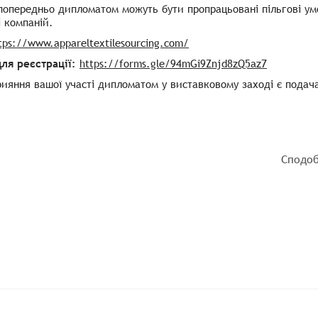
опередньо дипломатом можуть бути пропрацьовані пільгові умо
і компаній.
tps://www.appareltextilesourcing.com/
ля реєстрації:
https://forms.gle/94mGi9Znjd8zQ5az7
ияння вашої участі дипломатом у виставковому заході є подач
Сподоб