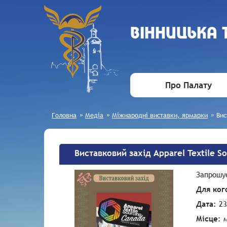
ВIННИЦЬКА
Про Палату
Головна
»
Медіа
»
Міжнародні виставки, ярмарки
»
Вис
Виставковий захід Apparel Textile S
Запрошу
Для ког
Дата:
23
Місце:
м