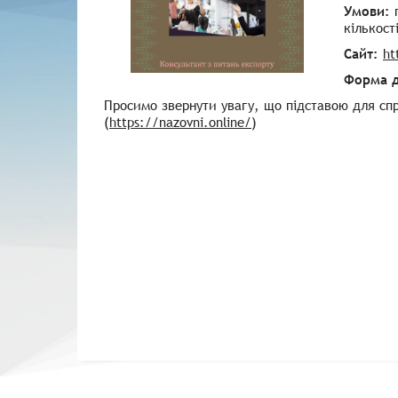
Умови:
п
кількост
Сайт:
ht
Форма д
Просимо звернути увагу, що підставою для спр
(
https://nazovni.online/
)