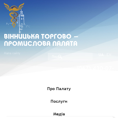
ВIННИЦЬКА ТОРГОВО -
ПРОМИСЛОВА ПАЛАТА
Мапа сайту
UA
EN
(067) 430-07-
05
Про Палату
Послуги
Головна
»
Медіа
»
Гранти, Проєкти, Програми для бізнесу
»
Ваучер до €500 на участь у європейському біоекономічному
інтенсиві для фермерів та лісівників
Медіа