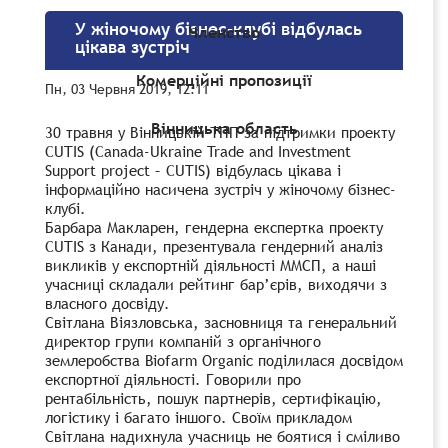
У жіночому бізнес-клубі відбулась
Членство
цікава зустріч
Комерційні пропозиції
Пн, 03 Червня 2019, 12:11
Вінницька область
30 травня у Вінницькій ТПП за підтримки проекту
CUTIS (Canada-Ukraine Trade and Investment
Support project – CUTIS) відбулась цікава і
інформаційно насичена зустріч у жіночому бізнес-
клубі.
Барбара Макларен, гендерна експертка проекту
CUTIS з Канади, презентувала гендерний аналіз
викликів у експортній діяльності ММСП, а наші
учасниці складали рейтинг бар’єрів, виходячи з
власного досвіду.
Світлана Віязловська, засновниця та генеральний
директор групи компаній з органічного
землеробства Biofarm Organic поділилася досвідом
експортної діяльності. Говорили про
рентабільність, пошук партнерів, сертифікацію,
логістику і багато іншого. Своїм прикладом
Світлана надихнула учасниць не боятися і сміливо