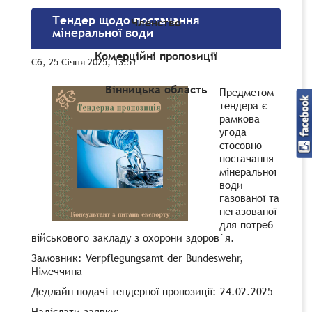
Тендер щодо постачання
Членство
мінеральної води
Комерційні пропозиції
Сб, 25 Січня 2025, 13:51
Вінницька область
Предметом
тендера є
рамкова
угода
стосовно
постачання
мінеральної
води
газованої та
негазованої
для потреб
військового закладу з охорони здоров`я.
Замовник: Verpflegungsamt der Bundeswehr,
Німеччина
Дедлайн подачі тендерної пропозиції: 24.02.2025
Надіслати заявку: