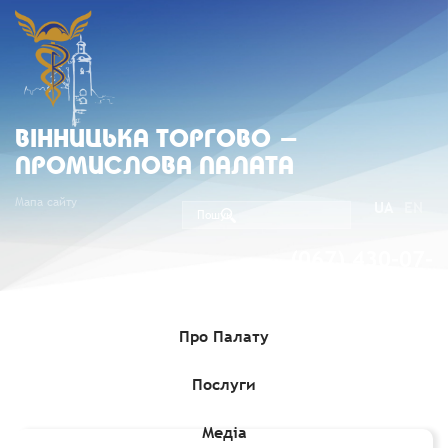
ВIННИЦЬКА ТОРГОВО -
ПРОМИСЛОВА ПАЛАТА
Мапа сайту
UA
EN
(067) 430-07-
05
Про Палату
Послуги
Головна
»
Комерційні пропозиції
»
Тендер щодо постачання
мінеральної води
Медіа