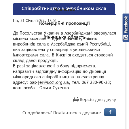
Співробітництво з виробником скла
Членство
Пн, 31 Січня 2022, 17:51
Комерційні пропозиції
До Посольства України в Азербайджані звернулася
Вінницька область
місцева компанія – одна з найпотужніших
виробників скла в Азербайджанській Республіці,
яка зацікавлена у співпраці з українськими
імпортерами скла. В Києві знаходиться стоковий
склад даної продукції.
В разі зацікавленості з боку підприємств,
направити відповідну інформацію до Дирекції
міжнародного співробітництва на електронну
адресу:
oas-jer@ucci.org.ua,
тел. 067 230-90-38;
конт.особа – Ольга Сухенко.
Версія для друку
Сподобалось? Поділитися з друзями: