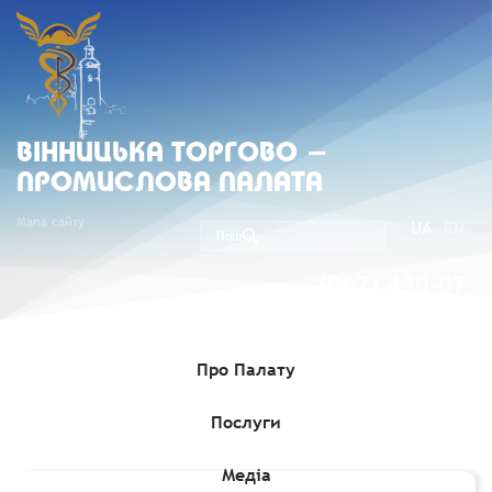
ВIННИЦЬКА ТОРГОВО -
ПРОМИСЛОВА ПАЛАТА
Мапа сайту
UA
EN
(067) 430-07-
05
Про Палату
Послуги
Головна
»
Комерційні пропозиції
»
Співробітництво з
виробником скла
Медіа