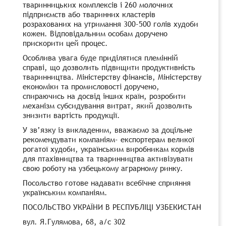
тваринницьких комплексів і 260 молочних
підприємств або тваринних кластерів
розрахованих на утримання 300-500 голів худоби
кожен. Відповідальним особам доручено
прискорити цей процес.
Особлива увага буде приділятися племінній
справі, що дозволить підвищити продуктивність
тваринництва. Міністерству фінансів, Міністерству
економіки та промисловості доручено,
спираючись на досвід інших країн, розробити
механізм субсидування витрат, який дозволить
знизити вартість продукції.
У зв’язку із викладеним, вважаємо за доцільне
рекомендувати компаніям- експортерам великої
рогатої худоби, українським виробникам кормів
для птахівництва та тваринництва активізувати
свою роботу на узбецькому аграрному ринку.
Посольство готове надавати всебічне сприяння
українським компаніям.
ПОСОЛЬСТВО УКРАЇНИ В РЕСПУБЛІЦІ УЗБЕКИСТАН
вул. Я.Гулямова, 68, а/с 302