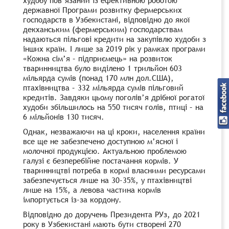
державної Програми розвитку фермерських
господарств в Узбекистані, відповідно до якої
декханським (фермерським) господарствам
надаються пільгові кредити на закупівлю худоби з
інших країн. І лише за 2019 рік у рамках програми
«Кожна сім’я – підприємець» на розвиток
тваринництва було виділено 1 трильйон 603
мільярда сумів (понад 170 млн дол.США),
птахівництва – 332 мільярда сумів пільговий
кредитів. Завдяки цьому поголів’я дрібної рогатої
худоби збільшилось на 550 тисяч голів, птиці – на
6 мільйонів 130 тисяч.
Однак, незважаючи на ці кроки, населення країни
все ще не забезпечено доступною м’ясної і
молочної продукцією. Актуальною проблемою
галузі є безперебійне постачання кормів. У
тваринництві потреба в кормі власними ресурсами
забезпечується лише на 30-35%, у птахівництві
лише на 15%, а левова частина кормів
імпортується із-за кордону.
Відповідно до доручень Президента РУз, до 2021
року в Узбекистані мають бути створені 270