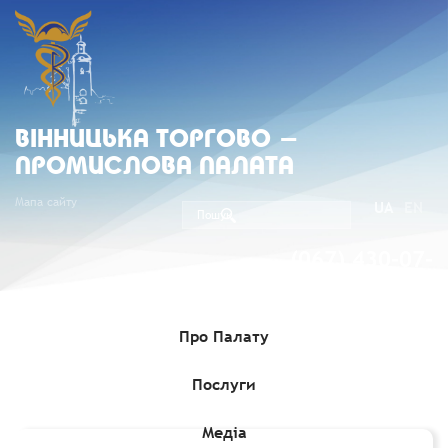
ВIННИЦЬКА ТОРГОВО -
ПРОМИСЛОВА ПАЛАТА
Мапа сайту
UA
EN
(067) 430-07-
05
Про Палату
Послуги
Головна
»
Комерційні пропозиції
»
Співробітництво з
Узбекістаном
Медіа