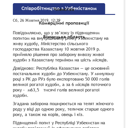
Співробітництво з Узбекістаном
Членство
Сб, 26 Жовтня 2019, 12:39
Комерційні пропозиції
Повідомляємо, що у зв’язку із підвищеним
Вінницька область
попитом на внутрішньому ринку Узбекистану на
живу худобу, Міністерство сільського
господарства Казахстану 10 жовтня 2019 р.
прийняло рішення про заборону вивозу живої
худоби з Казахстану терміном на шість місяців.
Довідково: Республіка Казахстан — це основний
постачальник худоби до Узбекистану. У минулому
році з РК до РУз було експортовано 50 000 голів
великої рогатої худоби, а за 6 місяців поточного
року – м63,5 тисячі голів великої рогатої
худоби.
Згадана заборона поширюється на телят жіночого
роду у віці до одною року, теличок старше одного
року, а також на корів, овець і кіз.
Підвищений попит у Республіці Узбекистан на
худобу пов’язаний із ефективною роботою