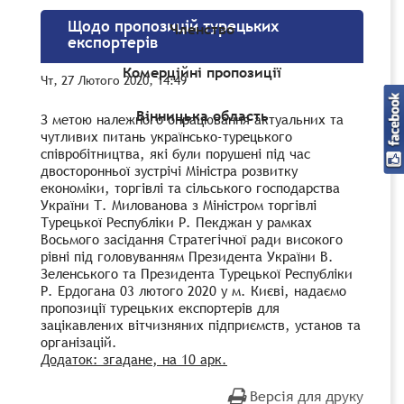
Щодо пропозицій турецьких
Членство
експортерів
Комерційні пропозиції
Чт, 27 Лютого 2020, 14:49
Вінницька область
З метою належного опрацювання актуальних та
чутливих питань українсько-турецького
співробітництва, які були порушені під час
двосторонньої зустрічі Міністра розвитку
економіки, торгівлі та сільського господарства
України Т. Милованова з Міністром торгівлі
Турецької Республіки Р. Пекджан у рамках
Восьмого засідання Стратегічної ради високого
рівні під головуванням Президента України В.
Зеленського та Президента Турецької Республіки
Р. Ердогана 03 лютого 2020 у м. Києві, надаємо
пропозиції турецьких експортерів для
зацікавлених вітчизняних підприємств, установ та
організацій.
Додаток: згадане, на 10 арк.
Версія для друку