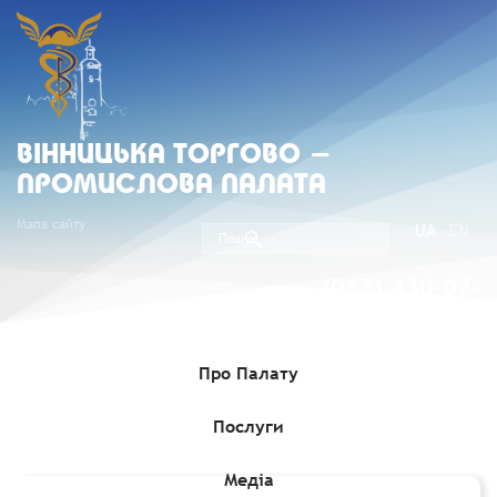
ВIННИЦЬКА ТОРГОВО -
ПРОМИСЛОВА ПАЛАТА
Мапа сайту
UA
EN
(067) 430-07-
05
Про Палату
Послуги
Головна
»
Комерційні пропозиції
»
Щодо пропозицій турецьких
експортерів
Медіа