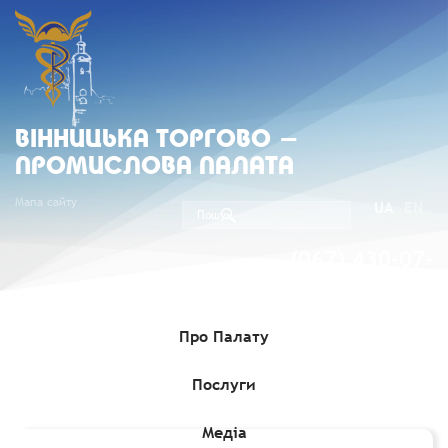
ВIННИЦЬКА ТОРГОВО -
ПРОМИСЛОВА ПАЛАТА
Мапа сайту
UA
EN
(067) 430-07-
05
Про Палату
Послуги
Головна
»
Членство
»
Члени Вінницької ТПП
»
УКРМЕДВІННИЦЯ, ПП (Код підприємства 24898902)
Медіа