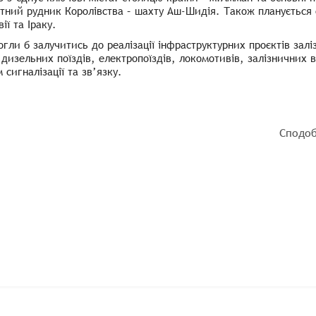
ний рудник Королівства – шахту Аш-Шидія. Також планується сп
ії та Іраку.
огли б залучитись до реалізації інфраструктурних проєктів залі
 дизельних поїздів, електропоїздів, локомотивів, залізничних в
 сигналізації та зв’язку.
Сподоб