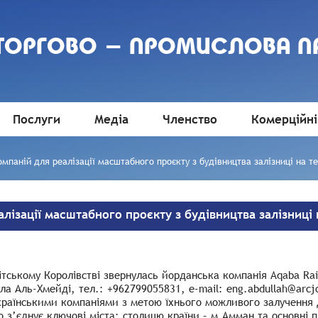
 ТОРГОВО - ПРОМИСЛОВА П
Послуги
Медіа
Членство
Комерційні
мпаній для реалізації масштабного проєкту з будівництва залізниці на те
лізації масштабного проєкту з будівництва залізниці 
ському Королівстві звернулась йорданська компанія Aqaba Rail
ула Аль-Хмейді, тел.: +962799055831, e-mail: eng.abdullah@ar
країнськими компаніями з метою їхнього можливого залучення д
що з’єднує ключові міста: столицю країни – м.Амман та основні