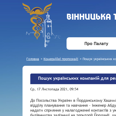
ВIННИЦЬКА
Про Палату
Головна
»
Комерційні пропозиції
»
Пошук українських ко
Пошук українських компаній для реа
Ср, 17 Листопада 2021, 09:54
До Посольства України в Йорданському Хашиміт
відділу планування та навчання – інженер Абд
надати сприяння у налагодженні контактів з у
будівництва залізниці на території Йорданії, 