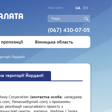
UA
EN
Мапа сайту
АЛАТА
(067) 430-07-05
 пропозиції
Вінницька область
риторії Йорданії
на території Йорданії
way Corporation (
контактна особа:
менеджер
cjo.com; fbmasua@gmail.com) з проханням
о реалізації масштабного проєкту з
 промислові центри, зокрема, Мафрак і Зарка,