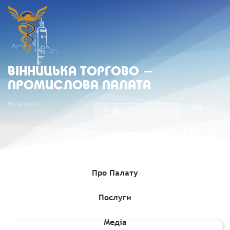
ВIННИЦЬКА ТОРГОВО -
ПРОМИСЛОВА ПАЛАТА
Мапа сайту
UA
EN
(067) 430-07-
05
Про Палату
Послуги
Головна
»
Комерційні пропозиції
»
Німецька компанія шукає
постачальника чохлів для стільців зі штучної шкіри
Медіа