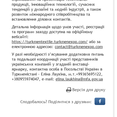
продукції, інноваційних технологій, сучасних
тенденцій у дизайні та модній індустрії, а також
розвиток міжнародного співробітництва та
встановлення ділових контактів.
Детальна інформація щодо умов участі, реєстрації
та програми заходу доступна на офіційному
вебсайті:
https://turkmentextile.turkmenexpo.com/
або за
електронною адресою:
contact@turkmenexpo.com
У разі необхідності з’ясування додаткових питань
та подальшої координації участі представників
українських компаній у згаданій виставці-
ярмарку, контактна особа в Посольстві України в
Туркменістані – Еліна Лаухіна, м.т.+99365695122,
+380955974047, e-mail:
elina.laukhina@mfa.gov.ua
Версія для друку
Сподобалось? Поділитися з друзями: