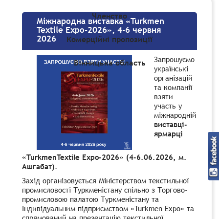
Членство
Міжнародна виставка «Turkmen
Textile Expo-2026», 4-6 червня
2026
Комерційні пропозиції
Запрошуємо
Вінницька область
українські
організацій
та компанії
взяти
участь у
міжнародній
виставці-
ярмарці
«TurkmenTextile Expo-2026» (4-6.06.2026, м.
Ашгабат)
.
Захід організовується Міністерством текстильної
промисловості Туркменістану спільно з Торгово-
промисловою палатою Туркменістану та
Індивідуальним підприємством «Turkmen Expo» та
спрямований на презентацію текстильної