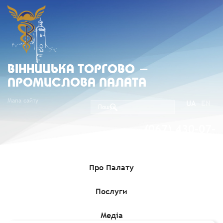
ВIННИЦЬКА ТОРГОВО -
ПРОМИСЛОВА ПАЛАТА
Мапа сайту
UA
EN
(067) 430-07-
05
Про Палату
Послуги
Головна
»
Медіа
»
Міжнародні виставки, ярмарки
»
Міжнародна виставка «Turkmen Textile Expo-2026», 4-6 червня
2026
Медіа