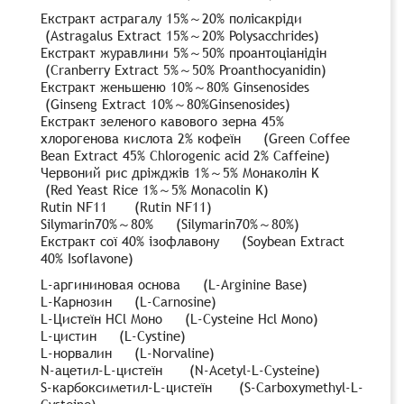
Екстракт астрагалу 15%～20% полісакріди
(Astragalus Extract 15%～20% Polysacchrides)
Екстракт журавлини 5%～50% проантоціанідін
(Cranberry Extract 5%～50% Proanthocyanidin)
Екстракт женьшеню 10%～80% Ginsenosides
(Ginseng Extract 10%～80%Ginsenosides)
Екстракт зеленого кавового зерна 45%
хлорогенова кислота 2% кофеїн (Green Coffee
Bean Extract 45% Chlorogenic acid 2% Caffeine)
Червоний рис дріжджів 1%～5% Монаколін K
(Red Yeast Rice 1%～5% Monacolin K)
Rutin NF11 (Rutin NF11)
Silymarin70%～80% (Silymarin70%～80%)
Екстракт сої 40% ізофлавону (Soybean Extract
40% Isoflavone)
L-аргининовая основа (L-Arginine Base)
L-Карнозин (L-Carnosine)
L-Цистеїн НСl Моно (L-Cysteine Hcl Mono)
L-цистин (L-Cystine)
L-норвалин (L-Norvaline)
N-ацетил-L-цистеїн (N-Acetyl-L-Cysteine)
S-карбоксиметил-L-цистеїн (S-Carboxymethyl-L-
Cysteine)