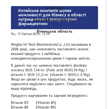
Членство
Китайська компанія шукає
можливості для бізнесу в області
нутрицевтики і ветеринарної
Комерційні пропозиції
фармацевтики
Вінницька область
Пн, 15 Квітня 2019, 13:54
Ningbo Hi-Tech BiochemicalsCo.,Ltd заснована в
2006 році, має можливість поставляти нижче
вказані продукти з найбільш
конкурентоспроможною ціною і гарною якістю.
В даний час ми можемо поставляти фолієву
кислоту @US $34/кг (Folic acid @US$34/Kg) і
вітамін C @US $3,2/кг (vitamin C @US$3.2/Kg).
Якщо ви цікаві в цих продуктах, будь ласка, не
соромтеся надіслати нам запит. Сподіваюся на
вашу відповідь.
Продукти харчування та харчові інгредієнти:
Вітамін В5 (Vitamin B5)
Вітамін B9 (Vitamin B9)