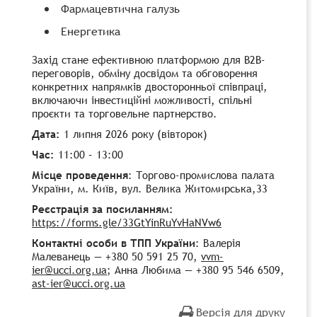
Фармацевтична галузь
Енергетика
Захід стане ефективною платформою для B2B-
переговорів, обміну досвідом та обговорення
конкретних напрямків двосторонньої співпраці,
включаючи інвестиційні можливості, спільні
проєкти та торговельне партнерство.
Дата:
1 липня 2026 року (вівторок)
Час:
11:00 – 13:00
Місце проведення
: Торгово-промислова палата
України, м. Київ, вул. Велика Житомирська,33
Реєстрація за посиланням:
https://forms.gle/33GtYinRuYvHaNVw6
Контактні особи в ТПП України
: Валерія
Малеванець — +380 50 591 25 70,
vvm-
ier@ucci.org.ua
; Анна Любима — +380 95 546 6509,
ast-ier@ucci.org.ua
Версія для друку