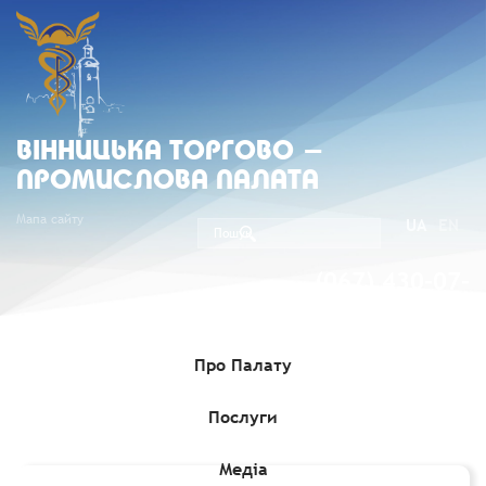
ВIННИЦЬКА ТОРГОВО -
ПРОМИСЛОВА ПАЛАТА
Мапа сайту
UA
EN
(067) 430-07-
05
Про Палату
Послуги
Головна
»
Медіа
»
Семінари, навчання, зустрічі, конференції
»
Круглий стіл з бізнес-делегацією Азербайджану, 1 липня 2026
Медіа