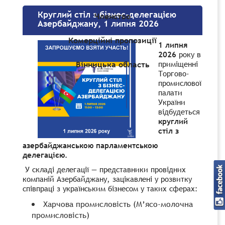
Круглий стіл з бізнес-делегацією
Членство
Азербайджану, 1 липня 2026
Комерційні пропозиції
1 липня
2026
року в
приміщенні
Вінницька область
Торгово-
промислової
палати
України
відбудеться
круглий
стіл з
азербайджанською парламентською
делегацією.
У складі делегації — представники провідних
компаній Азербайджану, зацікавлені у розвитку
співпраці з українським бізнесом у таких сферах:
Харчова промисловість (М’ясо-молочна
промисловість)