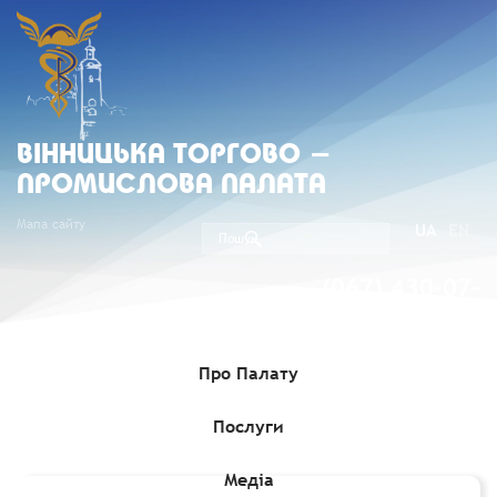
ВIННИЦЬКА ТОРГОВО -
ПРОМИСЛОВА ПАЛАТА
Мапа сайту
UA
EN
(067) 430-07-
05
Про Палату
Послуги
Головна
»
Членство
»
Члени Вінницької ТПП
»
Ковтун
Олександр Васильович, ФОП
Медіа