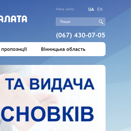
UA
EN
Мапа сайту
АЛАТА
(067) 430-07-05
 пропозиції
Вінницька область