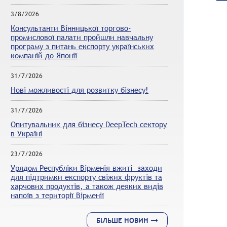
3/8/2026
Консультанти Вінницької торгово-
промислової палати пройшли навчальну
програму з питань експорту українських
компаній до Японії
31/7/2026
Нові можливості для розвитку бізнесу!
31/7/2026
Опитувальник для бізнесу DeepTech сектору
в Україні
23/7/2026
Урядом Республіки Вірменія вжиті заходи
для підтримки експорту свіжих фруктів та
харчових продуктів, а також деяких видів
напоїв з території Вірменії
БІЛЬШЕ НОВИН