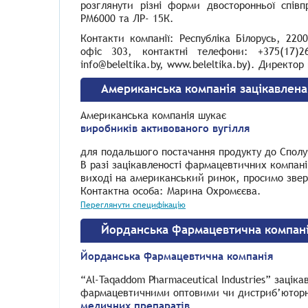
розглянути різні форми двосторонньої співп
РМ6000 та ЛР- 15К.
Контакти компанії: Республіка Білорусь, 22
офіс 303, контактні телефони: +375(17)2
info@beleltika.by, www.beleltika.by).
Директор 
Американська компанія зацікавлена 
Американська компанія шукає
виробників активованого вугілля
для подальшого постачання продукту до Спол
В разі зацікавленості фармацевтичних компаній
виході на американський ринок, просимо зверт
Контактна особа: Марина Охромєєва.
Переглянути специфікацію
Йорданська фармацевтична компані
Йорданська фармацевтична компанія
“Al-Taqaddom Pharmaceutical Industries” зацік
фармацевтичними оптовими чи дистриб’юторни
медичних препаратів