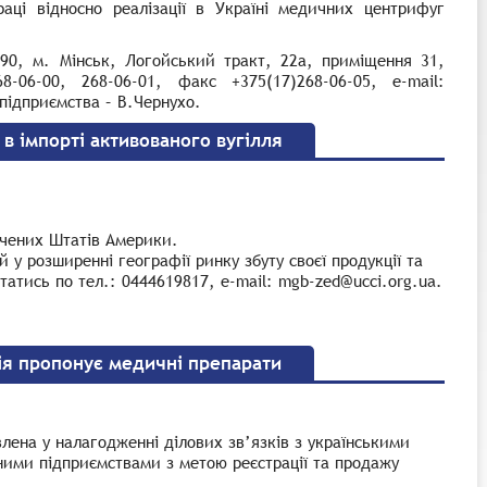
раці відносно реалізації в Україні медичних центрифуг
0090, м. Мінськ, Логойський тракт, 22а, приміщення 31,
68-06-00, 268-06-01, факс +375(17)268-06-05,
e-mail:
підприємства – В.Чернухо.
в імпорті активованого вугілля
учених Штатів Америки.
 у розширенні географії ринку збуту своєї продукції та
атись по тел.: 0444619817, e-mail: mgb-zed@ucci.org.ua.
я пропонує медичні препарати
авлена у налагодженні ділових зв’язків з українськими
ми підприємствами з метою реєстрації та продажу