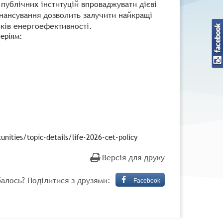
ублічних інституцій впроваджувати дієві
нансування дозволить залучити найкращі
иків енергоефективності.
теріям:
ties/topic-details/life-2026-cet-policy
Версія для друку
алось? Поділитися з друзями:
Facebook