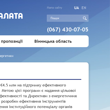
UA
EN
Мапа сайту
АЛАТА
(067) 430-07-05
 пропозиції
Вінницька область
нергетики
 €4.5 млн на підтримку ефективного
 Метою цієї програми є надання цільової
фективності та Директиви з енергетичних
о розробки ефективних інструментів
ення інституційного потенціалу органів