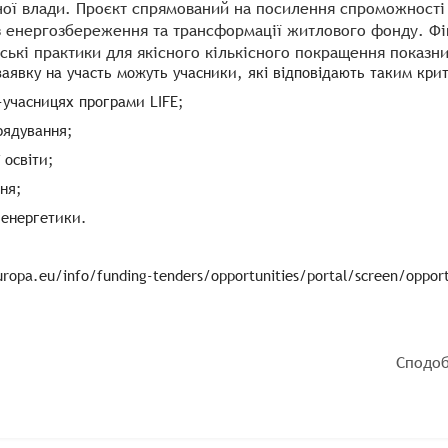
ої влади. Проєкт спрямований на посилення спроможності п
з енергозбереження та трансформації житлового фонду. Фі
ські практики для якісного кількісного покращення показн
аявку на участь можуть учасники, які відповідають таким кри
-учасницях програми LIFE;
рядування;
 освіти;
ння;
і енергетики.
pa.eu/info/funding-tenders/opportunities/portal/screen/opportuni
Сподоб