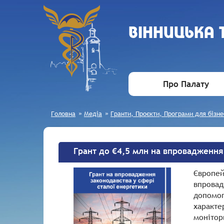
ВIННИЦЬКА
Про Палату
Головна
»
Медіа
»
Гранти, Проєкти, Програми для бізне
Грант до €4,5 млн на впровадження
Європей
впровад
допомог
характе
монітор