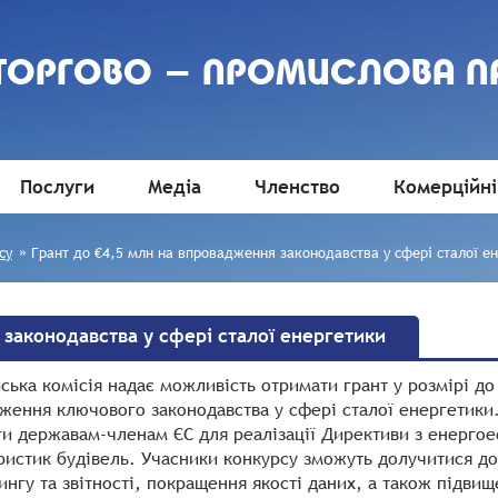
 ТОРГОВО - ПРОМИСЛОВА П
Послуги
Медіа
Членство
Комерційні
су
»
Грант до €4,5 млн на впровадження законодавства у сфері сталої е
 законодавства у сфері сталої енергетики
ська комісія надає можливість отримати грант у розмірі до
ження ключового законодавства у сфері сталої енергетики.
и державам-членам ЄС для реалізації Директиви з енергое
ристик будівель. Учасники конкурсу зможуть долучитися д
ингу та звітності, покращення якості даних, а також підвищ