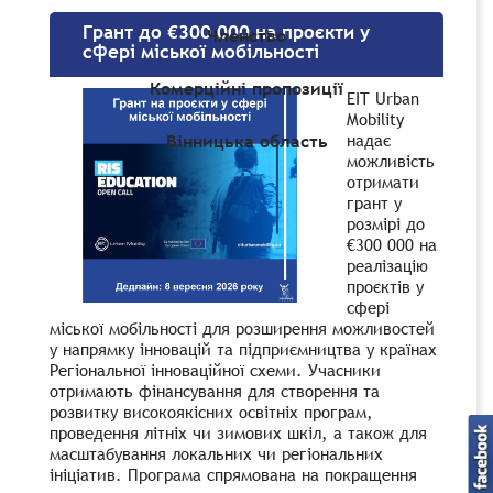
Грант до €300 000 на проєкти у
Членство
сфері міської мобільності
Комерційні пропозиції
EIT Urban
Mobility
надає
Вінницька область
можливість
отримати
грант у
розмірі до
€300 000 на
реалізацію
проєктів у
сфері
міської мобільності для розширення можливостей
у напрямку інновацій та підприємництва у країнах
Регіональної інноваційної схеми. Учасники
отримають фінансування для створення та
розвитку високоякісних освітніх програм,
проведення літніх чи зимових шкіл, а також для
масштабування локальних чи регіональних
ініціатив. Програма спрямована на покращення