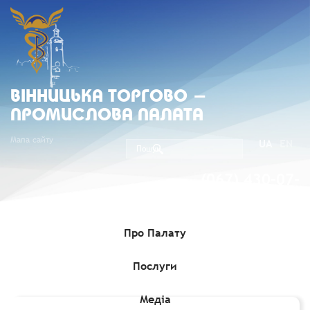
ВIННИЦЬКА ТОРГОВО -
ПРОМИСЛОВА ПАЛАТА
Мапа сайту
UA
EN
(067) 430-07-
05
Про Палату
Послуги
Головна
»
Медіа
»
Гранти, Проєкти, Програми для бізнесу
»
Грант до €300 000 на проєкти у сфері міської мобільності
Медіа