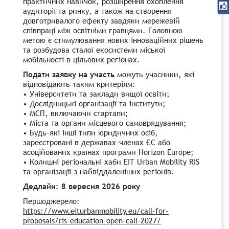
практичних навичок, розширення охоплення
аудиторії та ринку, а також на створення
довготривалого ефекту завдяки мережевій
співпраці між освітніми гравцями. Головною
метою є стимулювання нових інноваційних рішень
та розбудова сталої екосистеми міської
мобільності в цільових регіонах.
Подати заявку на участь
можуть учасники, які
відповідають таким критеріям:
•
Університети та заклади вищої освіти;
•
Дослідницькі організації та інститути;
•
МСП, включаючи стартапи;
•
Міста та органи місцевого самоврядування;
•
Будь-які інші типи юридичних осіб,
зареєстровані в державах-членах ЄС або
асоційованих країнах програми Horizon Europe;
•
Колишні регіональні хаби EIT Urban Mobility RIS
та організації з найвіддаленіших регіонів.
Дедлайн: 8 вересня 2026 року
Першоджерело:
https://www.eiturbanmobility.eu/call-for-
proposals/ris-education-open-call-2027/