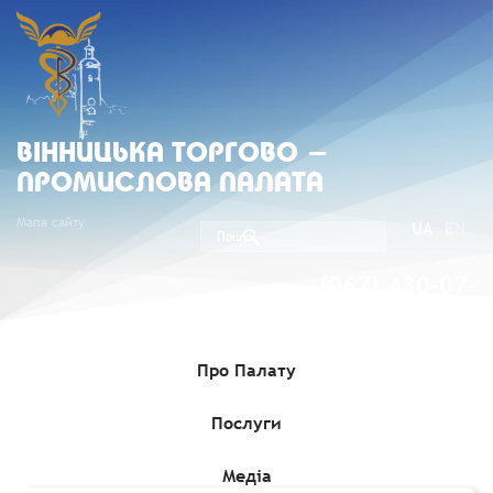
ВIННИЦЬКА ТОРГОВО -
ПРОМИСЛОВА ПАЛАТА
Мапа сайту
UA
EN
(067) 430-07-
05
Про Палату
Послуги
Головна
»
Медіа
»
Гранти, Проєкти, Програми для бізнесу
»
Грант до €15 000 на розвиток інновацій для європейських
стартапів
Медіа