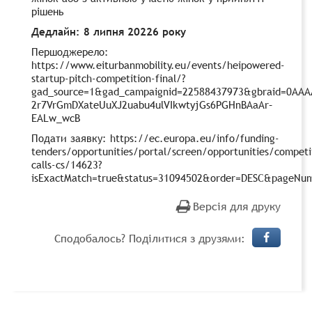
рішень
Дедлайн: 8 липня 20226 року
Першоджерело:
https://www.eiturbanmobility.eu/events/heipowered-
startup-pitch-competition-final/?
gad_source=1&gad_campaignid=22588437973&gbraid=0A
2r7VrGmDXateUuXJ2uabu4ulVIkwtyjGs6PGHnBAaAr–
EALw_wcB
Подати заявку: https://ec.europa.eu/info/funding-
tenders/opportunities/portal/screen/opportunities/competi
calls-cs/14623?
isExactMatch=true&status=31094502&order=DESC&pageNum
Версія для друку
Сподобалось? Поділитися з друзями: