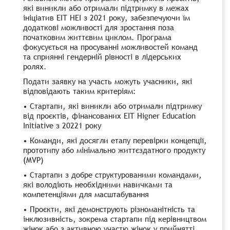
які виникли або отримали підтримку в межах
ініціатив ЕІТ НЕІ з 2021 року, забезпечуючи їм
додаткові можливості для зростання поза
початковим життєвим циклом. Програма
фокусується на просуванні можливостей команд
та сприянні гендерній рівності в лідерських
ролях.
Подати заявку на участь можуть учасники, які
відповідають таким критеріям:
• Стартапи, які виникли або отримали підтримку
від проєктів, фінансованих EIT Higner Education
Initiative з 20221 року
• Команди, які досягли етапу перевірки концепції,
прототипу або мінімально життєздатного продукту
(MVP)
• Стартапи з добре структурованими командами,
які володіють необхідними навичками та
компетенціями для масштабування
• Проєкти, які демонструють різноманітність та
інклюзивність, зокрема стартапи під керівництвом
жінок або з активною участю жінок у прийнятті