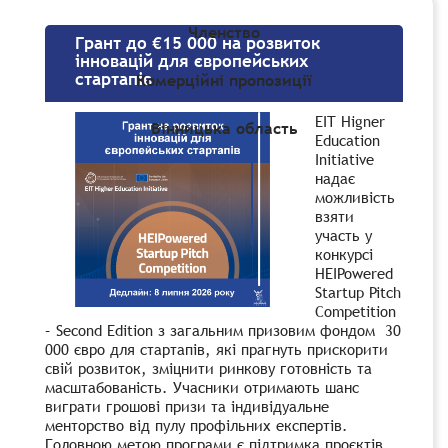
Членство
Грант до €15 000 на розвиток
інновацій для європейських
стартапів
Комерційні пропозиції
EIT Higner
Вінницька область
Education
Initiative
надає
можливість
взяти
участь у
конкурсі
HEIPowered
Startup Pitch
Competition
– Second Edition з загальним призовим фондом 30
000 євро для стартапів, які прагнуть прискорити
свій розвиток, зміцнити ринкову готовність та
масштабованість. Учасники отримають шанс
виграти грошові призи та індивідуальне
менторство від пулу профільних експертів.
Головною метою програми є підтримка проєктів,