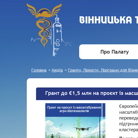
ВIННИЦЬКА
Про Палату
Головна
»
Медіа
»
Гранти, Проєкти, Програми для бізне
Грант до €1,5 млн на проєкт із мас
Європейс
масштаб
переведе
підтримк
кластера