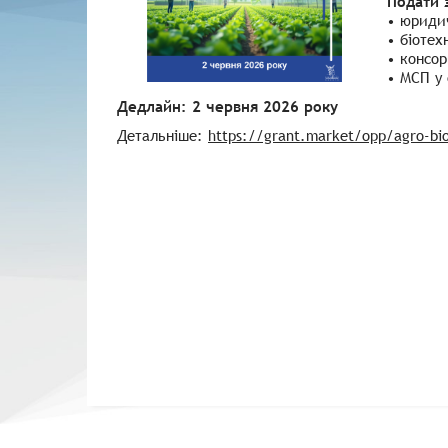
Подати 
• юридич
• біотех
• консор
• МСП у 
Дедлайн: 2 червня 2026 року
Детальніше:
https://grant.market/opp/agro-bio