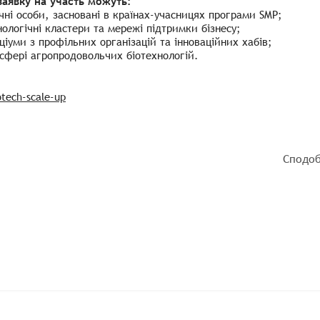
заявку на участь можуть:
ні особи, засновані в країнах-учасницях програми SMP;
нологічні кластери та мережі підтримки бізнесу;
ціуми з профільних організацій та інноваційних хабів;
сфері агропродовольчих біотехнологій.
tech-scale-up
Сподоб