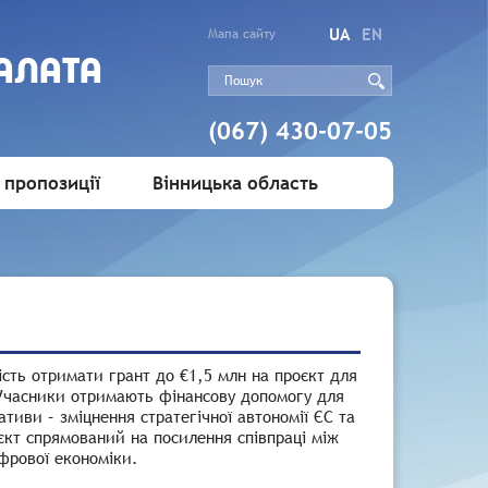
UA
EN
Мапа сайту
АЛАТА
(067) 430-07-05
 пропозиції
Вінницька область
сть отримати грант до €1,5 млн на проєкт для
 Учасники отримають фінансову допомогу для
ативи – зміцнення стратегічної автономії ЄС та
єкт спрямований на посилення співпраці між
ифрової економіки.