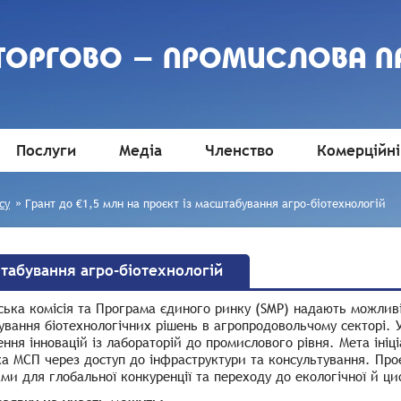
 ТОРГОВО - ПРОМИСЛОВА П
Послуги
Медіа
Членство
Комерційні
су
»
Грант до €1,5 млн на проєкт із масштабування агро-біотехнологій
штабування агро-біотехнологій
ька комісія та Програма єдиного ринку (SMP) надають можливі
ування біотехнологічних рішень в агропродовольчому секторі.
ння інновацій із лабораторій до промислового рівня. Мета ініці
а МСП через доступ до інфраструктури та консультування. Про
ми для глобальної конкуренції та переходу до екологічної й ц