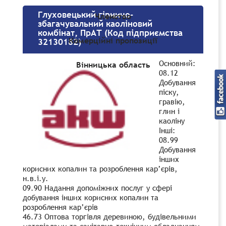
Глуховецький гірничо-
Членство
збагачувальний каоліновий
комбінат, ПрАТ (Код підприємства
Комерційні пропозиції
32130182)
Основний:
Вінницька область
08.12
Добування
піску,
гравію,
глин і
каоліну
Інші:
08.99
Добування
інших
корисних копалин та розроблення кар’єрів,
н.в.і.у.
09.90 Надання допоміжних послуг у сфері
добування інших корисних копалин та
розроблення кар’єрів
46.73 Оптова торгівля деревиною, будівельними
матеріалами та санітарно-технічним обладнанням