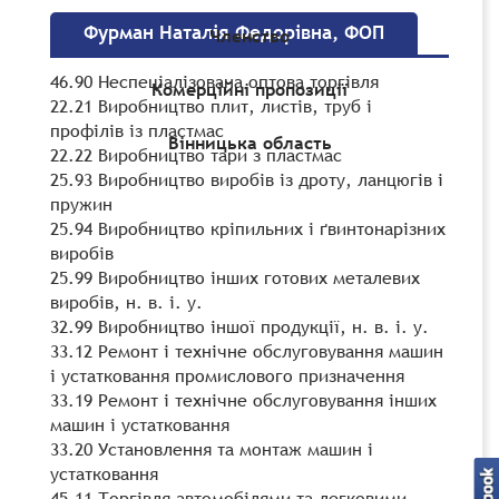
Фурман Наталія Федорівна, ФОП
Членство
46.90 Неспеціалізована оптова торгівля
Комерційні пропозиції
22.21 Виробництво плит, листів, труб і
профілів із пластмас
Вінницька область
22.22 Виробництво тари з пластмас
25.93 Виробництво виробів із дроту, ланцюгів і
пружин
25.94 Виробництво кріпильних і ґвинтонарізних
виробів
25.99 Виробництво інших готових металевих
виробів, н. в. і. у.
32.99 Виробництво іншої продукції, н. в. і. у.
33.12 Ремонт і технічне обслуговування машин
і устатковання промислового призначення
33.19 Ремонт і технічне обслуговування інших
машин і устатковання
33.20 Установлення та монтаж машин і
устатковання
45.11 Торгівля автомобілями та легковими