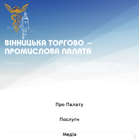
ВIННИЦЬКА ТОРГОВО -
ПРОМИСЛОВА ПАЛАТА
Мапа сайту
UA
EN
(067) 430-07-
05
Про Палату
Послуги
Головна
»
Членство
»
Члени Вінницької ТПП
»
Фурман Наталія
Федорівна, ФОП
Медіа