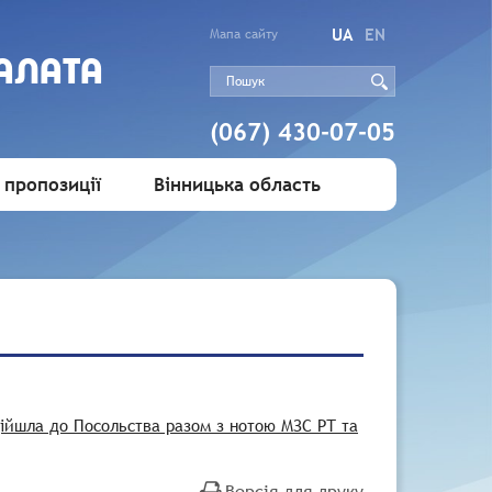
UA
EN
Мапа сайту
АЛАТА
(067) 430-07-05
 пропозиції
Вінницька область
дійшла до Посольства разом з нотою МЗС РТ та
Версія для друку