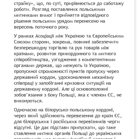
страйку», що, по суті, прирівнюється до саботажу
роботи. Розгляд поставлених польськими
митниками вимог і прийняття відповідного
рішення польським урядом перенесено на
вересень поточного року.
У рамках Асоціації між Україною та Європейським
Союзом сторони, зокрема, повинні забезпечити
безперешкодну торгівлю та рух товарів між
країнами, розвиток прикордонного та митного
співробітництва, узгодження з компетентними
органами держав, що межують із Україною,
пропускної спроможності пунктів пропуску через
державний кордон, удосконалення механізму
співпраці у запобіганні кризових ситуацій на
державному кордоні. Але ці основоположні
зобов’язання з боку Польщі, яка є членом ЄС, не
виконуються.
Одночасно на білорусько-польському кордоні,
через який здійснюють перевезення до країн ЄС,
для білоруських і російських перевізників черги
відсутні. Це дає підстави припускати, що таке
ставлення митних органів Польщі до українських
перевізників має дискримінаційний характер і