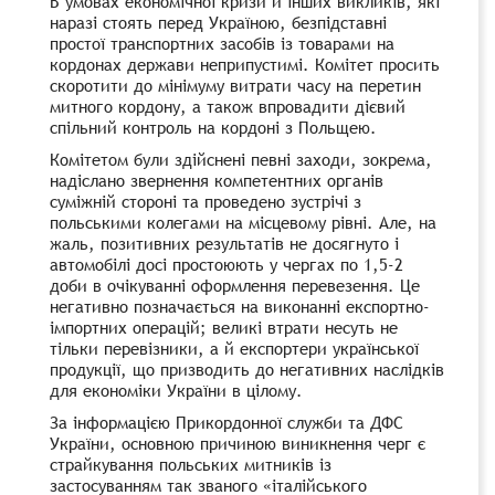
В умовах економічної кризи й інших викликів, які
наразі стоять перед Україною, безпідставні
простої транспортних засобів із товарами на
кордонах держави неприпустимі. Комітет просить
скоротити до мінімуму витрати часу на перетин
митного кордону, а також впровадити дієвий
спільний контроль на кордоні з Польщею.
Комітетом були здійснені певні заходи, зокрема,
надіслано звернення компетентних органів
суміжній стороні та проведено зустрічі з
польськими колегами на місцевому рівні. Але, на
жаль, позитивних результатів не досягнуто і
автомобілі досі простоюють у чергах по 1,5-2
доби в очікуванні оформлення перевезення. Це
негативно позначається на виконанні експортно-
імпортних операцій; великі втрати несуть не
тільки перевізники, а й експортери української
продукції, що призводить до негативних наслідків
для економіки України в цілому.
За інформацією Прикордонної служби та ДФС
України, основною причиною виникнення черг є
страйкування польських митників із
застосуванням так званого «італійського