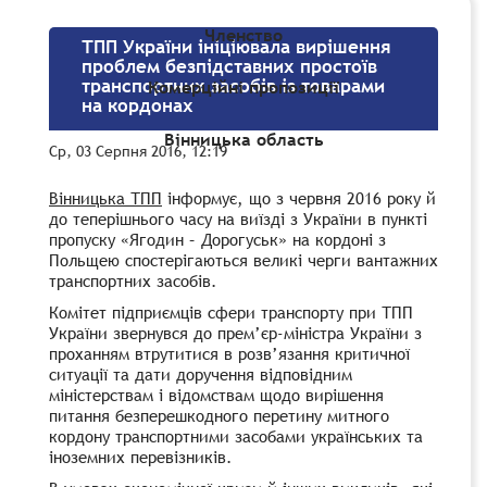
Членство
ТПП України ініціювала вирішення
проблем безпідставних простоїв
транспортних засобів із товарами
Комерційні пропозиції
на кордонах
Вінницька область
Ср, 03 Серпня 2016, 12:19
Вінницька ТПП
інформує, що з червня 2016 року й
до теперішнього часу на виїзді з України в пункті
пропуску «Ягодин – Дорогуськ» на кордоні з
Польщею спостерігаються великі черги вантажних
транспортних засобів.
Комітет підприємців сфери транспорту при ТПП
України звернувся до прем’єр-міністра України з
проханням втрутитися в розв’язання критичної
ситуації та дати доручення відповідним
міністерствам і відомствам щодо вирішення
питання безперешкодного перетину митного
кордону транспортними засобами українських та
іноземних перевізників.