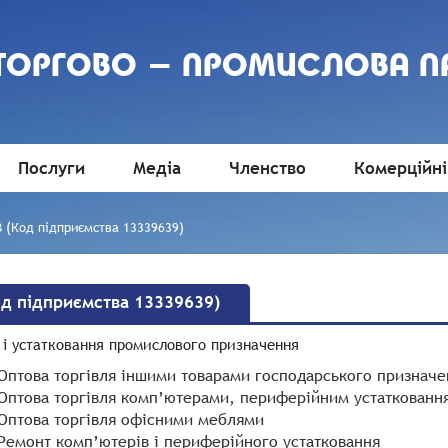
 ТОРГОВО - ПРОМИСЛОВА П
Послуги
Медіа
Членство
Комерційні
 (Код підприємства 13339639)
од підприємства 13339639)
 і устатковання промислового призначення
 Оптова торгівля іншими товарами господарського призначе
 Оптова торгівля комп’ютерами, периферійним устаткованн
 Оптова торгівля офісними меблями
 Ремонт комп’ютерів і периферійного устатковання