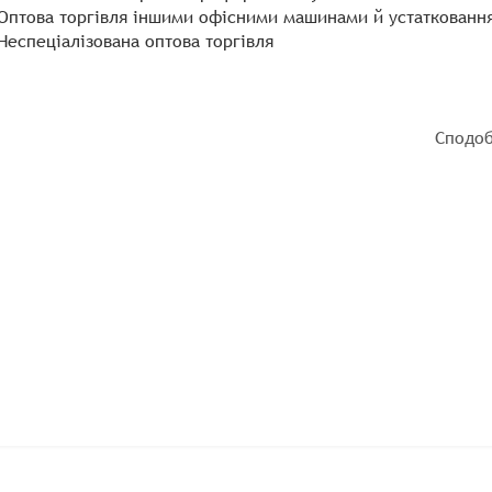
 Оптова торгівля іншими офісними машинами й устаткованн
 Неспеціалізована оптова торгівля
Сподоб