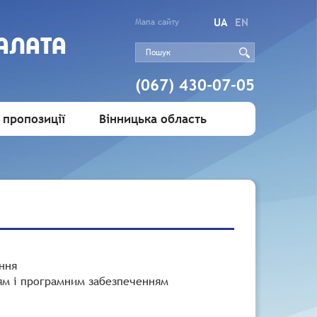
UA
EN
Мапа сайту
АЛАТА
(067) 430-07-05
 пропозиції
Вінницька область
ння
ям і програмним забезпеченням