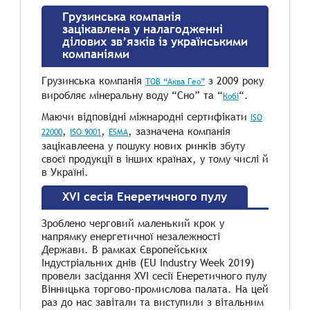
Грузинська компанія
зацікавлена у налагодженні
ділових зв’язків із українськими
компаніями
Грузинська компанія
з 2009 року
ТОВ “Аква Гео”
виробляє мінеральну воду “Сно” та “
“.
Кобі
Маючи відповідні міжнародні сертифікати
ІSO
,
,
, зазначена компанія
22000
ISO 9001
ESMA
зацікавлеена у пошуку нових ринків збуту
своєї продукції в інших країнах, у тому числі й
в Україні.
XVI сесія Енеретичного пулу
Зроблено черговий маленький крок у
напрямку енергетичної незалежності
Держави. В рамках Європейських
Індустріальних днів (EU Industry Week 2019)
провели засідання XVI сесії Енеретичного пулу
Вінницька торгово-промислова палата. На цей
раз до нас завітали та виступили з вітальним