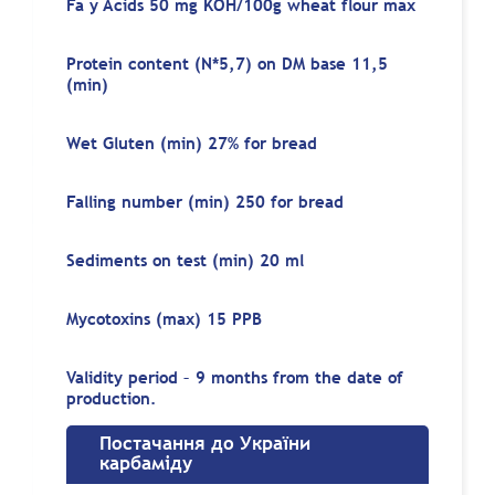
Fa y Acids 50 mg KOH/100g wheat flour max
Protein content (N*5,7) on DM base 11,5
(min)
Wet Gluten (min) 27% for bread
Falling number (min) 250 for bread
Sediments on test (min) 20 ml
Mycotoxins (max) 15 PPB
Validity period – 9 months from the date of
production.
Постачання до України
карбаміду