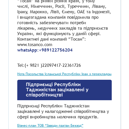
“Тосан” на ринки рiзних країн, у тому
числi, Нiмеччини, Росiї, Туреччини, Лiвану,
Ipaкy, Марокко, Лiвiї, Ємену, ОАЕ та Iндонезiї,
i вищезгадана компанiя повідомила про
готовнiсть забезпечувати потреби
лiкарень, медичних закладiв та пiдприємств
України, якi функцiонують у данiй сферi.
Контактнеi данi компанiї “Тосан”:
www.tosаnсо.соm
whatsApp:+989122756204
Tel:(+ 9821 )22097417-22361726
Нота Посольства Ісламської Республіки Іран з перекладом
Підприємці Республіки
Таджикістан зацікавлені у
співробітництві
Підприємці Республіки Таджикістан
зацікавлені у налагодженні співробітництва у
сфері виробництва молочних продуктів.
Бізнес-план ТОВ “Заводи пахтаи Бехзод”