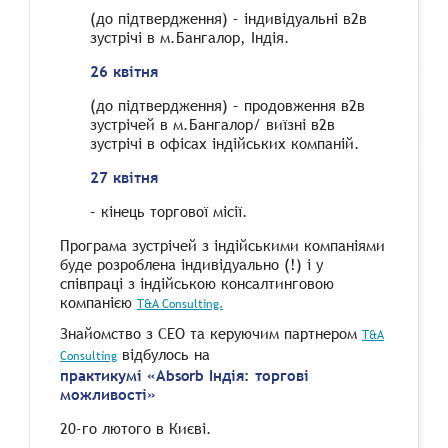
(до підтвердження) – індивідуальні в2в
зустрічі в м.Бангалор, Індія.
26 квітня
(до підтвердження) – продовження в2в
зустрічей в м.Бангалор/ виїзні в2в
зустрічі в офісах індійських компаній.
27 квітня
– кінець торгової місії.
Програма зустрічей з індійськими компаніями
буде розроблена індивідуально (!) і у
співпраці з індійською консалтинговою
компанією
T&A Consulting.
Знайомство з CEO та керуючим партнером
T&A
відбулось на
Consulting
практикумі «Absorb Індія: торгові
можливості»
20-го лютого в Києві.