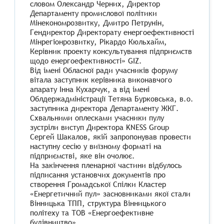
словом Олександр Черних, Директор
Департаменту промислової політики
Мінекономрозвитку, Дмитро Петрунін,
Гендиректор Директорату енергоефективності
Мінрегіонрозвитку, Рікардо Кюльхайм,
Керівник проекту консультування підприємств
щодо енергоефективності» GIZ.
Від імені Обласної ради учасників форуму
вітала заступник керівника виконавчого
апарату Інна Кухарчук, а від імені
Облдержадміністрації Тетяна Бурковська, в.о.
заступника директора Департаменту ЖКГ.
Схвальними оплесками учасники пулу
зустріли виступ Директора KNESS Group
Сергей Шакалов, якій запропонував провести
наступну сесію у виїзному форматі на
підприємстві, яке він очолює.
На закінчення пленарної частини відбулось
підписання установчих документів про
створення Громадської Спілки Кластер
«Енергетичний пул» засновниками якої стали
Вінницька ТПП, структура Вінницького
політеху та ТОВ «Енергоефективне
будівництво»