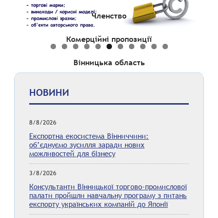
Членство
Комерційні пропозиції
Вінницька область
НОВИНИ
8/8/2026
Експортна екосистема Вінниччини:
об’єднуємо зусилля заради нових
можливостей для бізнесу
3/8/2026
Консультанти Вінницької торгово-промислової
палати пройшли навчальну програму з питань
експорту українських компаній до Японії