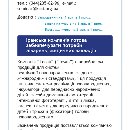
тел.: (044)235-82-96, e-mail:
seminaг@kcci.org.ua
Додатки:
Запрошення на, 1 арк, в 1 прим.
Заявка на участь на 3 арк, в 1 прим.
Програма курсу на 2 арк, в 1 прим.
Іранська компанія готова
забезпечувати потреби
лікарень, медичних закладів
Компанiя “Тосан” (“Tosan”) є виробником
продкцiiї для систем
реанiмації новонароджених, згiдно з
міжнародними стaндартaми, i ця продукцiя
включає системи реанiмацiї новонароджених,
iнкубаmори для передчасно народжених
дiтей, засоби домашньої фототерапiї,
iнтенсивної фототерапiї, дитячi лiжка,
кисневi намети для передчасно народжених
дiтей i тримачi (фiксатори) голови
новонародженого.
Зазначена продукцiя поставляється компанiєю