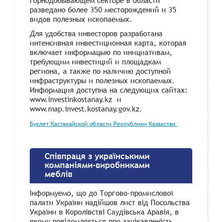
горнодобывающем секторе в области
разведано более 350 месторождений и 35
видов полезных ископаемых.
Для удобства инвесторов разработана
интенсивная инвестиционная карта, которая
включает информацыю по инициативам,
требующим инвестиций и площадкам
региона, а также по наличию доступной
инфраструктуры и полезных ископаемых.
Информация доступна на следующих сайтах:
www.investinkostanay.kz и
www.map.invest.kostanay.gov.kz.
Буклет Кастанайской области Республики Казахстан
Співпраця з українськими
компаніями-виробниками
меблів
Iнформуемо, що до Торгово-промислової
палати України надійшов лист від Посольства
України в Королівстві Саудівська Аравія, в
якому повідомляється про зацікавленість