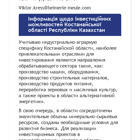
Viktor
.
kress
@
heimerle
–
meule
.
com
Інформація щодо інвестиційних
можливостей Костанайської
області Республіки Казахстан
Учитываю индустриально-аграрную
специфику Костанайской области, наиболее
привлекательными отраслями для
инвестирования являются направления
обрабатывающего сектора такие, как:
производство машин, оборудования,
производство строительных материалов,
производство продуктов питания,
переработка зерновых и масличных культур,
а также проекты в области альтернативной
энергетики.
В свою очередь, в области сосредоточены
значительные объемы минерально-сырьевых
ресурсов, созданы необходимые условия для
развития бизнеса. Для реализации
инвестиционных проектов в