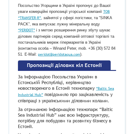
Посольство Угорщини в Україні пропонує до Вашої
ТОВ
уваги комерційні пропозиції угорської компанії
“TRANSFER-R”
, зайнятої у сфері логістики, та “SINKA
PACK”, яка випускає лужну мінеральну воду
“PERIDOT”
і з метою розширення ринку збуту шукає
ділових партнерів серед компаній оптової торгівлі та
постачальників мереж гіпермаркетів в Україні
(контактна особа – Winand Peter, mob. +36 (30) 572 84
peridot@peridotaqua.com
51. E-Mail:
).
Пропозиції ділових кіл Естонії
За інформацією Посольства України в
Естонській Республіці, керівництво
новоствореного в Естонії технопарку
“Baltic Sea
повідомило про зацікавленість у
Industrial Hub”
співпраці з українськими діловими колами.
За отриманою інформацією технопарк “Baltic
Sea Industrial Hub” має всю інфраструктуру,
потрібну для побудови та розвитку бізнесу в
Естонії.