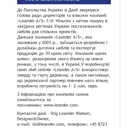
До Посольства України в Данії звернувся
голова ради директорів та власник компанії
«Leander A/S» Стіг Нільсен з метою пошуку в
західних регіонах України постачальників
меблів для спільних проектів.
Данська компанія «Leander A/S», яка
заснована у 2003 р., займається розробкою і
дизайном дитячих меблів та експортує
продукцію до 30 країн світу. Компанія шукає
шляхи розширення свого бізнесу на нових
ринках, у тому числі, в Україні.У виробництві
своєї лінії меблів «Leander A/S» використовує
тверду та гнуту деревину, а також наголошує,
що український партнер повинен мати вільну
виробничу потужність на 1- 2 млн. євро.
З інформацією про компанію можна
ознайомитись за
посиланням: www.leander.com.
Контактні дані – Stig Leander Nielsen,
Designer&Owner,
е-mail: sln@leander.com, телефони: +45 8723