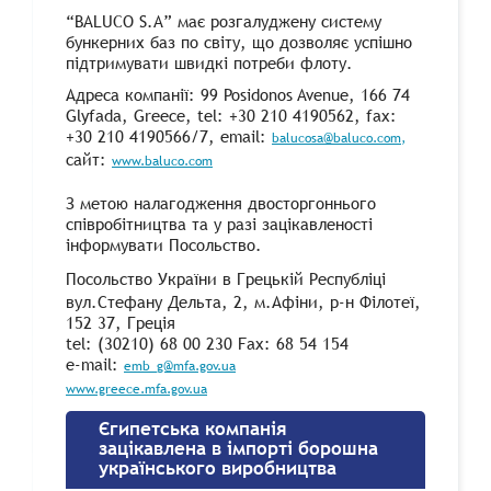
“BALUCO S.A” має розгалуджену систему
бункерних баз по світу, що дозволяє успішно
підтримувати швидкі потреби флоту.
Адреса компанії: 99 Posidonos Avenue, 166 74
Glyfada, Greece, tel: +30 210 4190562, fax:
+30 210 4190566/7, email:
balucosa@baluco.com,
сайт:
www.baluco.com
З метою налагодження двосторгоннього
співробітництва та у разі зацікавленості
інформувати Посольство.
Посольство України в Грецькій Республіці
вул.Стефану Дельта, 2, м.Афіни, р-н Філотеї,
152 37, Греція
tel: (30210) 68 00 230 Fax: 68 54 154
e-mail:
emb_g@mfa.gov.ua
www.greece.mfa.gov.ua
Єгипетська компанія
зацікавлена в імпорті борошна
українського виробництва