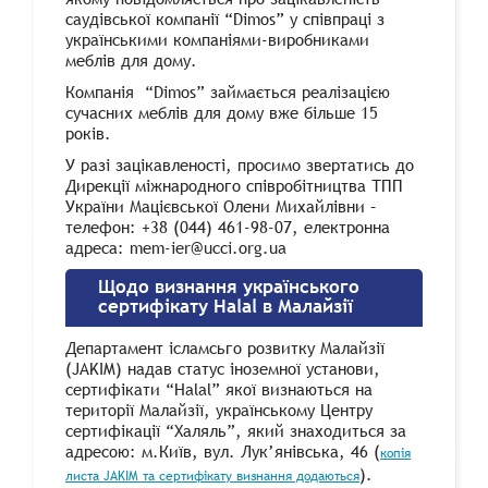
саудівської компанії “Dimos” у співпраці з
українськими компаніями-виробниками
меблів для дому.
Компанія “Dimos” займається реалізацією
сучасних меблів для дому вже більше 15
років.
У разі зацікавленості, просимо звертатись до
Дирекції міжнародного співробітництва ТПП
України Мацієвської Олени Михайлівни –
телефон: +38 (044) 461-98-07, електронна
адреса: mem-ier@ucci.org.ua
Щодо визнання українського
сертифікату Halal в Малайзії
Департамент ісламсьго розвитку Малайзії
(JAKIM) надав статус іноземної установи,
сертифікати “Halal” якої визнаються на
території Малайзії, українському Центру
сертифікації “Халяль”, який знаходиться за
адресою: м.Київ, вул. Лук’янівська, 46 (
копія
).
листа JAKIM та сертифікату визнання додаються