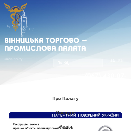
ВIННИЦЬКА ТОРГОВО -
ПРОМИСЛОВА ПАЛАТА
Мапа сайту
UA
EN
(067) 430-07-
05
Про Палату
Послуги
Медіа