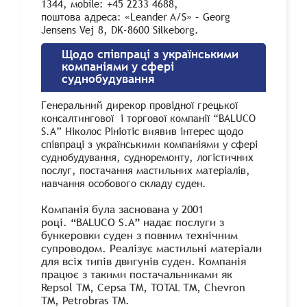
1344, мobile: +45 2233 4688,
поштова адреса: «Leander A/S» – Georg
Jensens Vej 8, DK-8600 Silkeborg.
Щодо співпраці з українськими
компаніями у сфері
суднобудування
Генеральний дирекор провідної грецької
консалтингової і торгової компанії “BALUCO
S.A” Ніколос Рініотіс виявив інтерес щодо
співпраці з українськими компаніями у сфері
суднобудування, судноремонту, логістичних
послуг, постачання мастильних матеріалів,
навчання особового складу суден.
Компанія була заснована у 2001
році. “BALUCO S.A” надає послуги з
бункеровки суден з повним технічним
супроводом. Реалізує мастильні матеріали
для всіх типів двигунів суден. Компанія
працює з такими постачальниками як
Repsol TM, Cepsa TM, TOTAL TM, Chevron
TM, Petrobras TM.