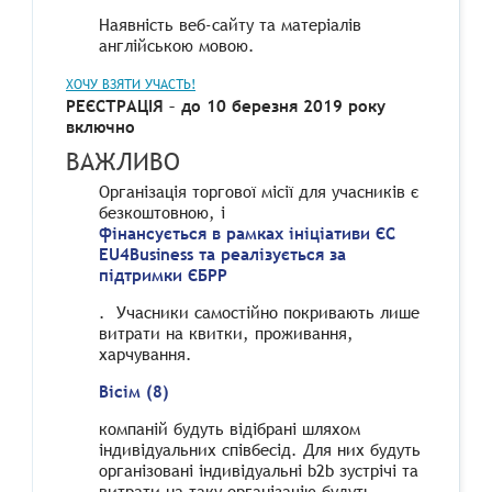
Наявність веб-сайту та матеріалів
англійською мовою.
ХОЧУ ВЗЯТИ УЧАСТЬ!
РЕЄСТРАЦІЯ – до 10 березня 2019 року
включно
ВАЖЛИВО
Організація торгової місії для учасників є
безкоштовною, і
фінансується в рамках ініціативи ЄС
EU4Business та реалізується за
підтримки ЄБРР
. Учасники самостійно покривають лише
витрати на квитки, проживання,
харчування.
Вісім (8)
компаній будуть відібрані шляхом
індивідуальних співбесід. Для них будуть
організовані індивідуальні b2b зустрічі та
витрати на таку організацію будуть