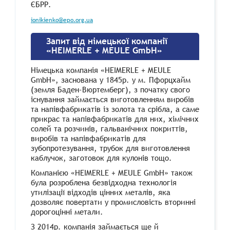
ЄБРР.
ionikienko@epo.org.ua
Запит від німецької компанії
«HEIMERLE + MEULE GmbH»
Німецька компанія «HEIMERLE + MEULE
GmbH
», заснована у 1845р. у м. Пфорцхайм
(земля Баден-Вюртемберг), з початку свого
існування займається виготовленням виробів
та напівфабрикатів із золота та срібла, а саме
прикрас та напівфабрикатів для них, хімічних
солей та розчинів, гальванічних покриттів,
виробів та напівфабрикатів для
зубопротезування, трубок для виготовлення
каблучок, заготовок для кулонів тощо.
Компанією «HEIMERLE + MEULE
GmbH
» також
була розроблена безвідходна технологія
утилізації відходів цінних металів, яка
дозволяє повертати у промисловість вторинні
дорогоцінні метали.
З 2014р. компанія займається ще й