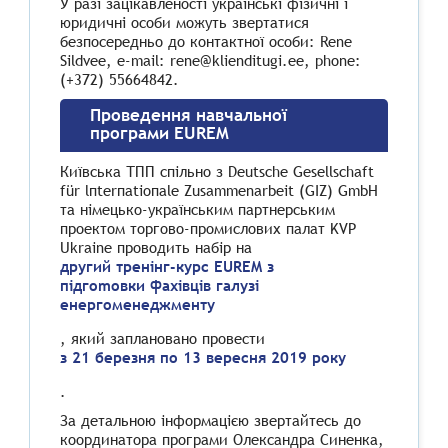
У разі зацікавленості українські фізичні і
юридичні особи можуть звертатися
безпосередньо до контактної особи: Rene
Sildvee, e-mail: rene@klienditugi.ee, phone:
(+372) 55664842.
Проведення навчальної
програми EUREM
Київська ТПП спiльно з Deutsche Gesellschaft
für lпtеrпаtiопаlе Zusammenarbeit (GIZ) GmbH
та нiмецько-українським партнерським
проектом торгово-промислових палат KVP
Ukraine проводить набiр на
другий тренiнг-курс EUREM з
пiдгоmовки фахiвцiв галузi
енергоменеджменту
, який заплановано провести
з 21 березня по 13 вересня 2019 року
.
За детальною iнформацiєю звертайтесь до
координатора програми Олександра Синенка,