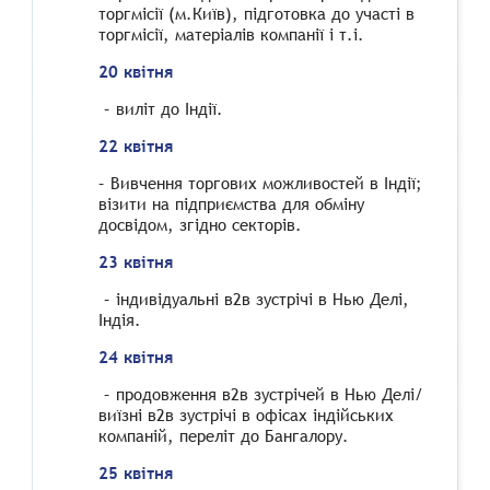
торгмісії (м.Київ), підготовка до участі в
торгмісії, матеріалів компанії і т.і.
20 квітня
– виліт до Індії.
22 квітня
– Вивчення торгових можливостей в Індії;
візити на підприємства для обміну
досвідом, згідно секторів.
23 квітня
– індивідуальні в2в зустрічі в Нью Делі,
Індія.
24 квітня
– продовження в2в зустрічей в Нью Делі/
виїзні в2в зустрічі в офісах індійських
компаній, переліт до Бангалору.
25 квітня