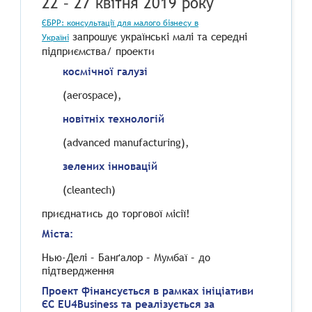
22 – 27 квітня 2019 року
ЄБРР: консультації для малого бізнесу в
запрошує українські малі та середні
Україні
підприємства/ проекти
космічної галузі
(aerospace),
новітніх технологій
(advanced manufacturing),
зелених інновацій
(cleantech)
приєднатись до торгової місії!
Міста:
Нью-Делі – Банґалор – Мумбаї – до
підтвердження
Проект фінансується в рамках ініціативи
ЄС EU4Business та реалізується за