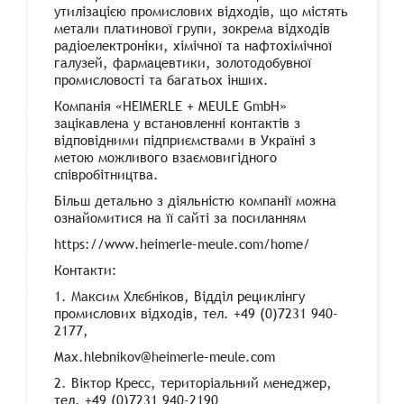
утилізацією промислових відходів, що містять
метали платинової групи, зокрема відходів
радіоелектроніки, хімічної та нафтохімічної
галузей, фармацевтики, золотодобувної
промисловості та багатьох інших.
Компанія «HEIMERLE + MEULE
GmbH
»
зацікавлена у встановленні контактів з
відповідними підприємствами в Україні з
метою можливого взаємовигідного
співробітництва.
Більш детально з діяльністю компанії можна
ознайомитися на її сайті за посиланням
https
://
www
.
heimerle
–
meule
.
com
/
home
/
Контакти:
1. Максим Хлєбніков, Відділ рециклінгу
промислових відходів, тел. +49 (0)7231 940-
2177,
Max
.
hlebnikov
@
heimerle
–
meule
.
com
2. Віктор Кресс, територіальний менеджер,
тел. +49 (0)7231 940-2190