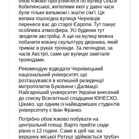
обов’язково прогуляйтеся по вулиці Ольги
Кобилянської, жителями якої у давні часи
були тільки вельможі і знатні сім’ї. Ця
велика пішохідна вулиця Чернівців
перенесе вас до старої Європи. Тут панує
особлива атмосфера. Усі будинки тут
зводили австрійці. А ще на вулиці можна
побачити ковану скульптуру двірника, який
тримає в руках троянди. За легендою, за
часів Австрії, саме цю вулицю замітали
трояндами.
Рекомендую відвідати Чернівецький
національний університет, що
розташувався в колишній резиденції
митрополитів Буковини і Далмації.
Найгарніший університет України внесений
до списку Всесвітньої спадщини ЮНЕСКО.
Цікаво, що одним із найвідоміших студентів
університету є Іван Франко.
Потрібно обов’язково побувати на
центральній площі. Варто прийти сюди
рівно о 12 годині. Саме в цей час на
вершину міської Ратуші здіймається трубач