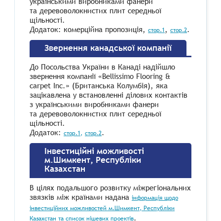
українськими виробниками фанери
та деревоволокнистих плит середньої
щільності.
Додаток: комерційна пропозиція,
,
.
стор.1
стор.2
Звернення канадської компанії
До Посольства України в Канаді надійшло
звернення компанії «Bellissimo Flooring &
carpet Inc.» (Британська Колумбія), яка
зацікавлена у встановленні ділових контактів
з українськими виробниками фанери
та деревоволокнистих плит середньої
щільності.
Додаток:
.
стор.1,
стор.2
Інвестиційні можливості
м.Шимкент, Республіки
Казахстан
В цілях подальшого розвитку міжрегіональних
звязків між країнами надана
інформація щодо
інвестиційних можливостей м.Шимкент, Республіки
.
Казахстан та список нішевих проектів