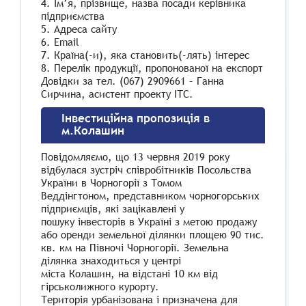
4. Ім’я, прізвище, назва посади керівника
підприємства
5. Адреса сайту
6. Email
7. Країна(-и), яка становить(-лять) інтерес
8. Перелік продукції, пропонованої на експорт
Довідки за тел. (067) 2909661 – Ганна
Сирчина, асистент проекту ІТС.
Інвестиційна пропозиція в
м.Колашин
Повідомляємо, що 13 червня 2019 року
відбулася зустріч співробітників Посольства
України в Чорногорії з Томом
Веддінгтоном, представником чорногорських
підприємців, які зацікавлені у
пошуку інвесторів в Україні з метою продажу
або оренди земельної ділянки площею 90 тис.
кв. км на Півночі Чорногорії. Земельна
ділянка знаходиться у центрі
міста Колашин, на відстані 10 км від
гірськолижного курорту.
Територія урбанізована і призначена для