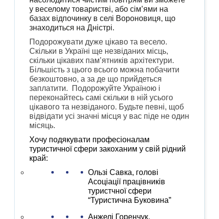
у веселому товаристві, або сім’ями на
базах відпочинку в селі Вороновиця, що
знаходиться на Дністрі.
Подорожувати дуже цікаво та весело.
Скільки в Україні ще незвіданих місць,
скільки цікавих пам’ятників архітектури.
Більшість з цього всього можна побачити
безкоштовно, а за де що прийдеться
заплатити.
Подорожуйте Україною і
переконайтесь самі скільки в ній усього
цікавого та незвіданого. Будьте певні, щоб
відвідати усі значні місця у вас піде не один
місяць.
Хочу подякувати професіоналам
туристичної сфери закоханим у свій рідний
край:
Ользі Савка, голові
Асоціації працівників
туристчної сфери
“Туристична Буковина”
Анжелі Горенчук,