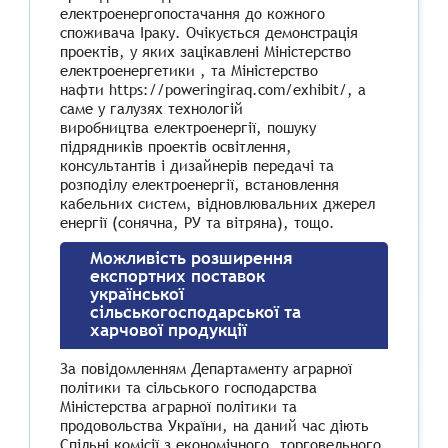
електроенергопостачання до кожного
споживача Іраку. Очікується демонстрація
проектів, у яких зацікавлені Міністерство
електроенергетики , та Міністерство
нафти https://poweringiraq.com/exhibit/, а
саме у галузях технологій
виробництва електроенергії, пошуку
підрядників проектів освітлення,
консультантів і дизайнерів передачі та
розподілу електроенергії, встановлення
кабельних систем, відновлювальних джерел
енергії (сонячна, РУ та вітряна), тощо.
Можливість розширення
експортних поставок
української
сільськогосподарської та
харчової продукції
За повідомленням Департаменту аграрної
політики та сільського господарства
Міністерства аграрної політики та
продовольства України, на даний час діють
Спільні комісії з економічного, торговельного