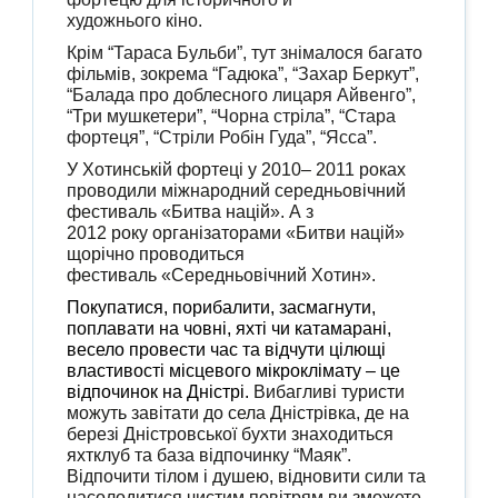
художнього
кіно
.
Крім
“
Тараса Бульби”
, тут знімалося багато
фільмів, зокрема “Гадюка”, “Захар Беркут”,
“Балада про доблесного лицаря Айвенго”,
“Три мушкетери”, “Чорна стріла”, “Стара
фортеця”, “Стріли Робін Гуда”, “Ясса”.
У Хотинській фортеці у 2010– 2011 роках
проводили міжнародний середньовічний
фестиваль «Битва націй». А з
2012 року організаторами «Битви націй»
щорічно проводиться
фестиваль «Середньовічний Хотин».
Покупатися, порибалити, засмагнути,
поплавати на човні, яхті чи катамарані,
весело провести час та відчути цілющі
властивості місцевого мікроклімату – це
відпочинок на Дністрі.
Вибагливі туристи
можуть завітати до села Дністрівка, де на
березі Дністровської бухти знаходиться
яхтклуб та база відпочинку “Маяк”.
Відпочити тілом і душею, відновити сили та
насолодитися чистим повітрям ви зможете