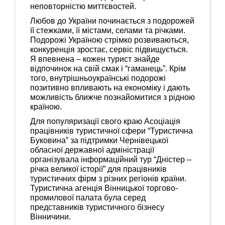
неповторністю миттєвостей.
Любов до України починається з подорожей
її стежками, її містами, селами та річками.
Подорожі Україною стрімко розвиваються,
конкуренція зростає, сервіс підвищується.
Я впевнена – кожен турист знайде
відпочинок на свій смак і “гаманець”. Крім
того, внутрішньоукраїнські подорожі
позитивно впливають на економіку і дають
можливість ближче познайомитися з рідною
країною.
Для популяризації свого краю Асоціація
працівників туристичної сфери “Туристична
Буковина” за підтримки Чернівецької
обласної державної адміністрації
організувала інформаційний тур “Дністер –
річка великої історії” для працівників
туристичних фірм з різних регіонів країни.
Туристична агенція Вінницької торгово-
промилової палата була серед
представників туристичного бізнесу
Вінничини.