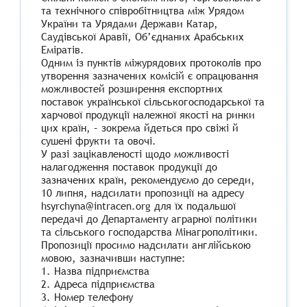
та технічного співробітництва між Урядом
України та Урядами Держави Катар,
Саудівської Аравії, Об’єднаних Арабських
Еміратів.
Одним із пунктів міжурядових протоколів про
утворення зазначених комісій є опрацювання
можливостей розширення експортних
поставок української сільськогосподарської та
харчової продукції належної якості на ринки
цих країн, – зокрема йдеться про свіжі й
сушені фрукти та овочі.
У разі зацікавленості щодо можливості
налагодження поставок продукції до
зазначених країн, рекомендуємо до середи,
10 липня, надсилати пропозиції на адресу
hsyrchyna@intracen.org для їх подальшої
передачі до Департаменту аграрної політики
та сільського господарства Мінагрополітики.
Пропозиції просимо надсилати англійською
мовою, зазначивши наступне:
1. Назва підприємства
2. Адреса підприємства
3. Номер телефону