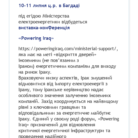
10-11 липня ц.р. в Багдаді
під егідою Міністерства
електроенергетики відбудеться
виставка-конференція
«Рowering Iraq»
https://poweringiraq.com/ministerial-support/,
яка має на меті «відкриття дверей»
іноземним (не пов’язаним з
Іраном) енергетичним компаніям для виходу
на ринок Іраку.
Враховуючи низку аспектів, Ірак змушений
відмовитися від імпорту електроенергії з
Ірану, тому іракське керівництво надає
особливого значення залученню іноземних
компаній. Захід координується на найвищому
рівні з ключовими гравцями та
відповідальними за енергетичне майбутнє
Іраку. Єдиний у своєму роді форум, «Рowering
Iraq» призначений для відновлення
критичної енергетичної інфраструктури та
проведення надійного