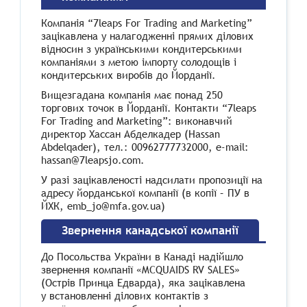
Компанія “7leaps For Trading and Marketing”
зацікавлена у налагодженні прямих ділових
відносин з українськими кондитерськими
компаніями з метою імпорту солодощів і
кондитерських виробів до Йорданії.
Вищезгадана компанія має понад 250
торгових точок в Йорданії. Контакти “7leaps
For Trading and Marketing”: виконавчий
директор Хассан Абделкадер (Hassan
Abdelqader), тел.: 00962777732000, е-mail:
hassan@7leapsjo.com.
У разі зацікавленості надсилати пропозиції на
адресу йорданської компанії (в копії – ПУ в
ЙХК, emb_jo@mfa.gov.ua)
Звернення канадської компанії
До Посольства України в Канаді надійшло
звернення компанії «MCQUAIDS RV SALES»
(Острів Принца Едварда), яка зацікавлена
у встановленні ділових контактів з