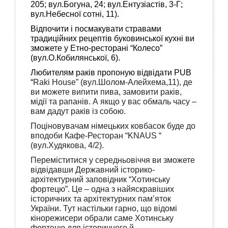
205; вул.Богуна, 24; вул.Ентузіастів, 3-Г;
вул.Небесної сотні, 11).
Відпочити і посмакувати стравами
традиційних рецептів буковинської кухні ви
зможете у Етно-ресторані “Колесо”
(вул.О.Кобилянської, 6).
Любителям раків пропоную відвідати
PUB
“
Raki House” (вул.Шолом-Алейхема,11), де
ви можете випити пива, замовити раків,
мідії та рапанів. А якщо у вас обмаль часу –
вам дадут раків із собою.
Поціновувачам німецьких ковбасок буде до
вподоби
Кафе-Ресторан “
KNAUS
“
(вул.Худякова, 4/2).
Переміститися у середньовіччя ви зможете
відвідавши
Державний історико-
архітектурний заповідник
“
Хотинську
фортецю”. Це – одна з найяскравіших
історичних та архітектурних пам’яток
України. Тут настільки гарно, що відомі
кінорежисери обрали саме Хотинську
фортецю для історичного й