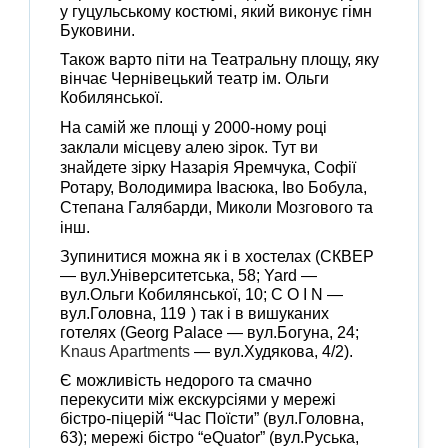
у гуцульському костюмі, який виконує гімн
Буковини.
Також варто піти на Театральну площу, яку
вінчає Чернівецький театр ім. Ольги
Кобилянської.
На самій же площі у 2000-ному році
заклали
місцеву алею зірок
. Тут ви
знайдете зірку Назарія Яремчука, Софії
Ротару, Володимира Івасюка, Іво Бобула,
Степана Галябарди, Миколи Мозгового та
інш.
Зупинитися можна як і в хостелах (СКВЕР
— вул.Університетська, 58;
Yard —
вул.Ольги Кобилянської, 10;
C O I N —
вул.Головна, 119
)
так і в вишуканих
готелях (
Georg Palace —
вул.Богуна, 24;
Knaus Apartments
—
вул.Худякова, 4/2
).
Є можливість недорого та смачно
перекусити між екскурсіями у мережі
бістро-піцерій “Час Поїсти” (вул.Головна,
63); мережі бістро “
eQuator” (вул.Руська,