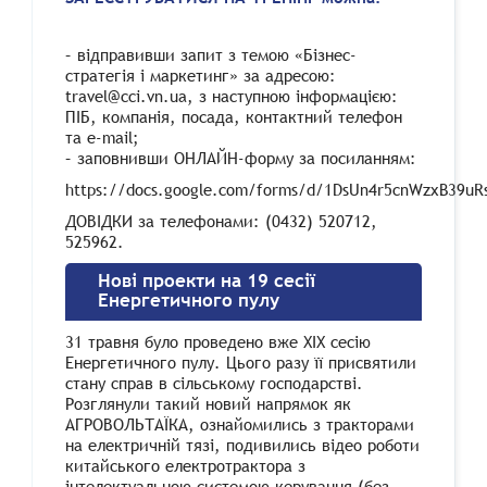
– відправивши запит з темою «Бізнес-
стратегія і маркетинг» за адресою:
travel
@
cci.vn.ua
, з наступною інформацією:
ПІБ, компанія, посада, контактний телефон
та e-mail;
– заповнивши ОНЛАЙН-форму за посиланням:
https://docs.google.com/forms/d/1DsUn4r5cnWzxB39u
ДОВІДКИ за телефонами: (0432) 520712,
525962.
Нові проекти на 19 сесії
Енергетичного пулу
31 травня було проведено вже ХІХ сесію
Енергетичного пулу. Цього разу її присвятили
стану справ в сільському господарстві.
Розглянули такий новий напрямок як
АГРОВОЛЬТАЇКА, ознайомились з тракторами
на електричній тязі, подивились відео роботи
китайського електротрактора з
інтелектуальною системою керування (без