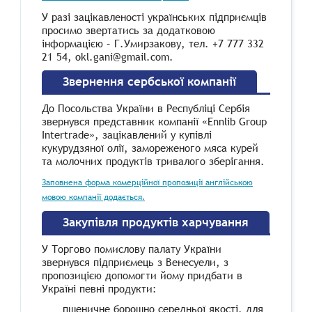
У разі зацікавленості українських підприємців
просимо звертатись за додатковою
інформацією – Г.Умирзакову, тел. +7 777 332
21 54, okl.gani@gmail.com.
Звернення сербської компанії
До Посольства України в Республіці Сербія
звернувся представник компанії «Ennlib Group
Intertrade», зацікавлений у купівлі
кукурудзяної олії, замореженого мяса курей
та молочних продуктів тривалого зберігання.
Заповнена форма комерційної пропозиції англійською
мовою компанії додається.
Закупівля продуктів харчування
У Торгово помислову палату України
звернувся підприємець з Венесуели, з
пропозицією допомогти йому придбати в
Україні певні продукти:
пшеничне борошно середньої якості, для