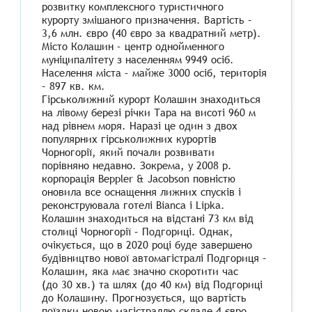
розвитку комплексного туристичного
курорту змішаного призначення. Вартість –
3,6 млн. євро (40 євро за квадратний метр).
Місто Колашин – центр однойменного
муніципалітету з населенням 9949 осіб.
Населення міста – майже 3000 осіб, територія
– 897 кв. км.
Гірськолижний курорт Колашин знаходиться
на лівому березі річки Тара на висоті 960 м
над рівнем моря. Наразі це один з двох
популярних гірськолижних курортів
Чорногорії, який почали розвивати
порівняно недавно. Зокрема, у 2008 р.
корпорація Beppler & Jacobson повністю
оновила все оснащення лижних спусків і
реконструювала готелі Bianca і Lipka.
Колашин знаходиться на відстані 73 км від
столиці Чорногорії – Подгориці. Однак,
очікується, що в 2020 році буде завершено
будівництво нової автомагістралі Подгориця –
Колашин, яка має значно скоротити час
(до 30 хв.) та шлях (до 40 км) від Подгориці
до Колашину. Прогнозується, що вартість
поїздки новою магістраллю складе 4 євро.