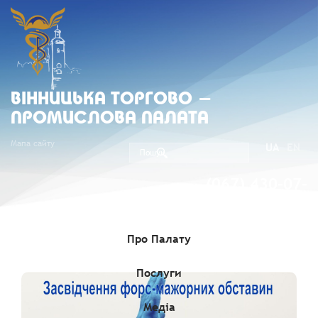
ВIННИЦЬКА ТОРГОВО -
ПРОМИСЛОВА ПАЛАТА
Мапа сайту
UA
EN
(067) 430-07-
05
Про Палату
Послуги
Медіа