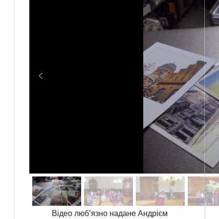
Відео люб’язно надане Андрієм