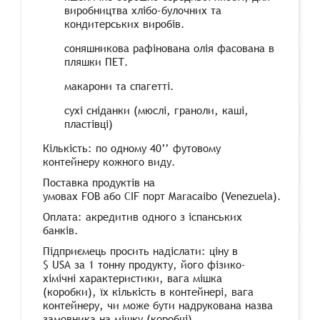
виробництва хлібо-булочних та
кондитерських виробів.
соняшникова рафінована олія фасована в
пляшки ПЕТ.
макарони та спагетті.
сухі сніданки (мюслі, граноли, каші,
пластівці)
Кількість: по одному 40
’’
футовому
контейнеру кожного виду.
Поставка продуктів на
умовах
F
О
B
або
CIF
порт
Maracaibo
(
Venezuela
).
Оплата
:
акредитив одного з іспанських
банків.
Підприємець просить надіслати
: ціну в
$
USA
за 1 тонну продукту,
його фізико-
хімічні характеристики, вага мішка
(коробки), їх кількість в контейнері, вага
контейнеру, чи може бути надрукована назва
замовника на мішку (коробці).