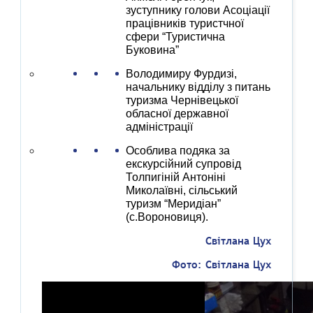
зуступнику голови Асоціації
працівників туристчної
сфери “Туристична
Буковина”
Володимиру Фурдизі,
начальнику відділу з питань
туризма Чернівецької
обласної державної
адміністрації
Особлива подяка за
екскурсійний супровід
Толпигіній Антоніні
Миколаївні, сільський
туризм “Меридіан”
(с.Вороновиця).
Світлана Цух
Фото: Світлана Цух