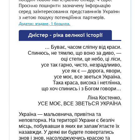
Просимо поширити зазначену інформацію
серед заінтересованих представників України
з метою пошуку потенційних партнерів.
Додаток: згадане, 1 брошура.
Дністер – ріка великої історії
… Буває, часом сліпну від краси.
Спинюсь, не тямлю, що воно за диво, —
оці степи, це небо, ці ліси,
усе так гарно, чисто, незрадлииво,
усе як є — дорога, явори,
усе моє, все зветься Україна.
Така краса, висока і нетлі́нна,
що хоч спинись і з Богом говори…
Ліна Костенко,
УСЕ МОЄ, ВСЕ ЗВЕТЬСЯ УКРАЇНА
Україна — мальовнича, привітна та
неповторна. На території Украни є безліч
місць, побувавши в яких ви запам’ятаєте їх
назавжди. У деякі ви будете повертатись
знов і знов, насолоджуючись красою та