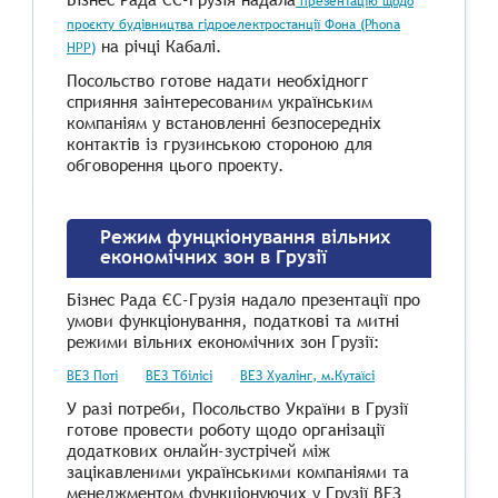
презентацію щодо
проєкту будівництва гідроелектростанції Фона (Phona
на річці Кабалі.
HPP)
Посольство готове надати необхідногг
сприяння заінтересованим українським
компаніям у встановленні безпосередніх
контактів із грузинською стороною для
обговорення цього проекту.
Режим фунцкіонування вільних
економічних зон в Грузії
Бізнес Рада ЄС-Грузія надало презентації про
умови функціонування, податкові та митні
режими вільних економічних зон Грузії:
ВЕЗ Поті
ВЕЗ Тбілісі
ВЕЗ Хуалінг, м.Кутаїсі
У разі потреби, Посольство України в Грузії
готове провести роботу щодо організації
додаткових онлайн-зустрічей між
зацікавленими українськими компаніями та
менеджментом функціонуючих у Грузії ВЕЗ