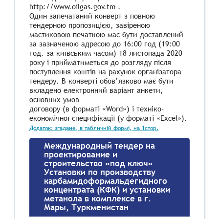
http://www.oilgas.gov.tm .
Один запечатаний конверт з повною
тендерною пропозицією, завіреною
мастиковою печаткою має бути доставлений
за зазначеною адресою до 16:00 год (19:00
год. за київським часом) 18 листопада 2020
року і прийматиметься до розгляду після
поступлення коштів на рахунок організатора
тендеру. В конверті обов’язково має бути
вкладено електронний варіант анкети,
основних умов
договору (в форматі «Word») і техніко-
економічної специфікації (у форматі «Excel»).
Додаток: згадане, в табличній формі, на 1стор.
Международный тендер на
проектирование и
строительство «под ключ»
Установки по производству
карбамидоформальдегидного
концентрата (КФК) и установки
метанола в комплексе в г.
Мары, Туркменистан