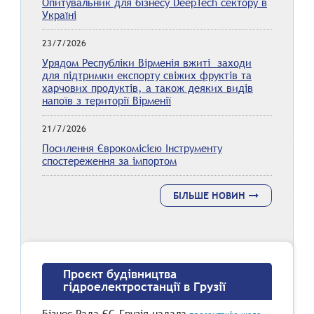
Опитувальник для бізнесу DeepTech сектору в
Україні
23/7/2026
Урядом Республіки Вірменія вжиті заходи
для підтримки експорту свіжих фруктів та
харчових продуктів, а також деяких видів
напоїв з території Вірменії
21/7/2026
Посилення Єврокомісією Інструменту
спостереження за імпортом
БІЛЬШЕ НОВИН
Проєкт будівництва
гідроелектростанції в Грузії
Бізнес Рада ЄС-Грузія надала