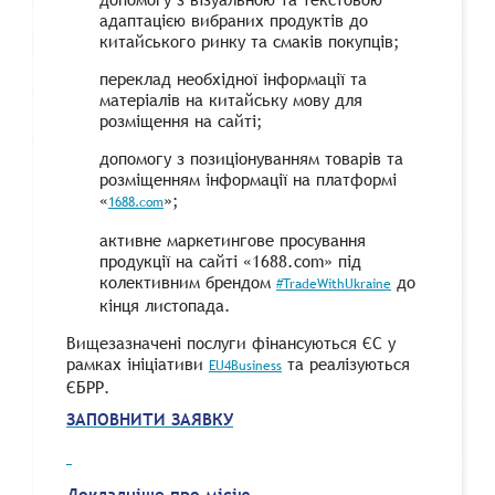
адаптацією вибраних продуктів до
китайського ринку та смаків покупців;
переклад необхідної інформації та
матеріалів на китайську мову для
розміщення на сайті;
допомогу з позиціонуванням товарів та
розміщенням інформації на платформі
«
»;
1688.com
активне маркетингове просування
продукції на сайті «1688.сom» під
колективним брендом
до
#TradeWithUkraine
кінця листопада.
Вищезазначені послуги фінансуються ЄС у
рамках ініціативи
та реалізуються
EU4Business
ЄБРР.
ЗАПОВНИТИ ЗАЯВКУ
Докладніше про місію