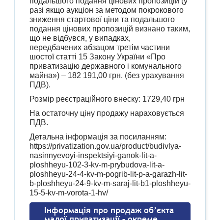
подальшого подання цінових пропозицій (у
разі якщо аукціон за методом покрокового
зниження стартової ціни та подальшого
подання цінових пропозицій визнано таким,
що не відбувся, у випадках,
передбачених абзацом третім частини
шостої статті 15 Закону України «Про
приватизацію державного і комунального
майна») – 182 191,00 грн. (без урахування
ПДВ).
Розмір реєстраційного внеску: 1729,40 грн
На остаточну ціну продажу нараховується
ПДВ.
Детальна інформація за посиланням:
https://privatization.gov.ua/product/budivlya-
nasinnyevoyi-inspektsiyi-ganok-lit-a-
ploshheyu-102-3-kv-m-prybudova-lit-a-
ploshheyu-24-4-kv-m-pogrib-lit-p-a-garazh-lit-
b-ploshheyu-24-9-kv-m-saraj-lit-b1-ploshheyu-
15-5-kv-m-vorota-1-hv/
Інформація про продаж об’єкта
малої приватизації – окреме