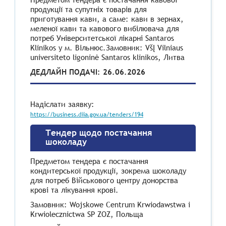
продукції та супутніх товарів для
приготування кави, а саме: кави в зернах,
меленої кави та кавового вибілювача для
потреб Університетської лікарні Santaros
Klinikos у м. Вільнюс.Замовник: VšĮ Vilniaus
universiteto ligoninė Santaros klinikos, Литва
ДЕДЛАЙН ПОДАЧІ: 26.06.2026
Надіслати заявку:
https://business.diia.gov.ua/tenders/194
Тендер щодо постачання
шоколаду
Предметом тендера є постачання
кондитерської продукції, зокрема шоколаду
для потреб Військового центру донорства
крові та лікування крові.
Замовник: Wojskowe Centrum Krwiodawstwa i
Krwiolecznictwa SP ZOZ, Польща