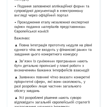
• Подання заповненої аплікаційної форми та
супровідної документації в електронному
вигляді через офіційний портал
• Проходження етапу незалежної експертної
оцінки поданих матеріалів представникам
Європейської комісії
Важливо:
▲ Повна інтеграція прототипу модуля на рівні
єдиного чіпа не входить у фінансові рамки та
завдання цього конкретного конкурсу
▲ Зв’язки із суміжними програмами мають
бути детально прописані у плані роботи з
визначенням бажаних інтерфейсів взаємодії
▲ Заявники повинні чітко вказати конкретні
пріоритетні сфери, які вони охоплюють, у
разі розробки лише частини загального
обсягу завдань
▲ Усі розроблені рішення мають суворо
відповідати загальній європейській стратегії
застосування штучного інтелекту