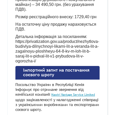
майна») – 34 490,50 грн. (без урахування
ПДВ).
Розмір реєстраційного внеску: 1729,40 грн
На остаточну ціну продажу нараховується
ПДВ.
Детальна інформація за посиланням:
https://privatization.gov.ua/product/nezhytlova-
budivlya-dilnychnoyi-likarni-lit-a-veranda-lit-a-
zagalnoyu-ploshheyu-64-8-kv-m-loh-lit-b-
saraj-lit-v-pidval-lit-v1-prybudova-lit-v-
ogorozha-i/
Імпортний запит на постачання
соєвого шроту
Посольство України в Республіці Кенія
інформує про отримане звернення від
кенійської компанії
Nawiri Vantage Service Limited
щодо зацікавленості у налагодженні співпраці
з українськими виробниками та експортерами
соєвого шроту.