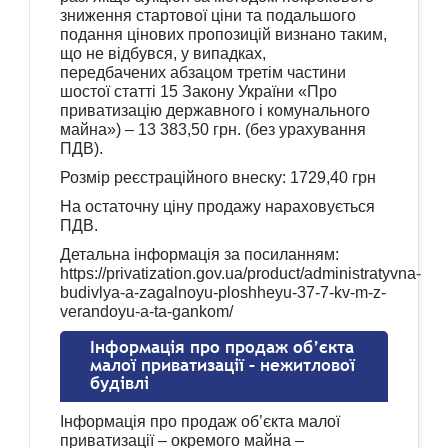
зниження стартової ціни та подальшого
подання цінових пропозицій визнано таким,
що не відбувся, у випадках,
передбачених абзацом третім частини
шостої статті 15 Закону України «Про
приватизацію державного і комунального
майна») – 13 383,50 грн. (без урахування
ПДВ).
Розмір реєстраційного внеску: 1729,40 грн
На остаточну ціну продажу нараховується
ПДВ.
Детальна інформація за посиланням:
https://privatization.gov.ua/product/administratyvna-
budivlya-a-zagalnoyu-ploshheyu-37-7-kv-m-z-
verandoyu-a-ta-gankom/
Інформація про продаж об’єкта
малої приватизації – нежитлової
будівлі
Інформація про продаж об’єкта малої
приватизації – окремого майна –