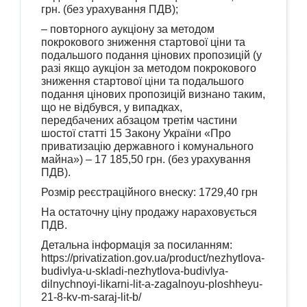
грн. (без урахування ПДВ);
– повторного аукціону за методом
покрокового зниження стартової ціни та
подальшого подання цінових пропозицій (у
разі якщо аукціон за методом покрокового
зниження стартової ціни та подальшого
подання цінових пропозицій визнано таким,
що не відбувся, у випадках,
передбачених абзацом третім частини
шостої статті 15 Закону України «Про
приватизацію державного і комунального
майна») – 17 185,50 грн. (без урахування
ПДВ).
Розмір реєстраційного внеску: 1729,40 грн
На остаточну ціну продажу нараховується
ПДВ.
Детальна інформація за посиланням:
https://privatization.gov.ua/product/nezhytlova-
budivlya-u-skladi-nezhytlova-budivlya-
dilnychnoyi-likarni-lit-a-zagalnoyu-ploshheyu-
21-8-kv-m-saraj-lit-b/