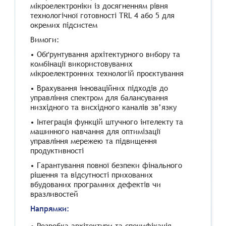
мікроелектроніки із досягненням рівня
технологічної готовності TRL 4 або 5 для
окремих підсистем
Вимоги:
• Обґрунтування архітектурного вибору та
комбінації використовуваних
мікроелектронних технологій проєктування
• Врахування інноваційних підходів до
управління спектром для балансування
низхідного та висхідного каналів зв’язку
• Інтеграція функцій штучного інтелекту та
машинного навчання для оптимізації
управління мережею та підвищення
продуктивності
• Гарантування повної безпеки фінального
рішення та відсутності прихованих
вбудованих програмних дефектів чи
вразливостей
Напрямки:
• Розробка архітектури та специфікація