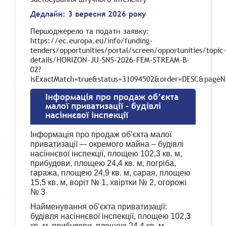
Дедлайн: 3 вересня 2026 року
Першоджерело та подати заявку:
https://ec.europa.eu/info/funding-
tenders/opportunities/portal/screen/opportunities/topic-
details/HORIZON-JU-SNS-2026-FEM-STREAM-B-
02?
isExactMatch=true&status=31094502&order=DESC&pageN
Інформація про продаж об’єкта
малої приватизації – будівлі
насіннєвої інспекції
Інформація про продаж об’єкта малої
приватизації –- окремого майна – будівлі
насіннєвої інспекції, площею 102,3 кв. м,
прибудови, площею 24,4 кв. м, погріба,
гаража, площею 24,9 кв. м, сарая, площею
15,5 кв. м, воріт № 1, хвіртки № 2, огорожі
№ 3
Найменування об’єкта приватизації:
будівля насіннєвої інспекції, площею 102,3
кв. м, прибудови, площею 24,4 кв. м,