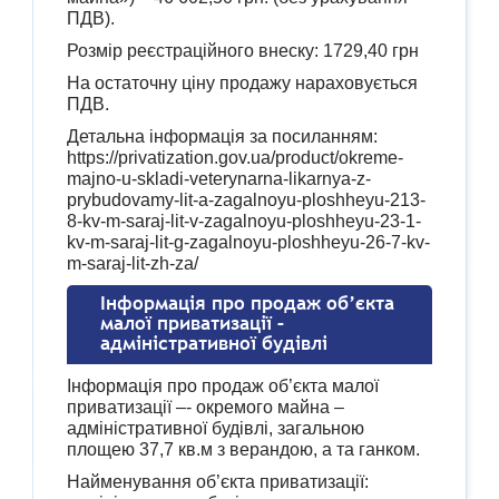
ПДВ).
Розмір реєстраційного внеску: 1729,40 грн
На остаточну ціну продажу нараховується
ПДВ.
Детальна інформація за посиланням:
https://privatization.gov.ua/product/okreme-
majno-u-skladi-veterynarna-likarnya-z-
prybudovamy-lit-a-zagalnoyu-ploshheyu-213-
8-kv-m-saraj-lit-v-zagalnoyu-ploshheyu-23-1-
kv-m-saraj-lit-g-zagalnoyu-ploshheyu-26-7-kv-
m-saraj-lit-zh-za/
Інформація про продаж об’єкта
малої приватизації –
адміністративної будівлі
Інформація про продаж об’єкта малої
приватизації –- окремого майна –
адміністративної будівлі, загальною
площею 37,7 кв.м з верандою, а та ганком.
Найменування об’єкта приватизації: