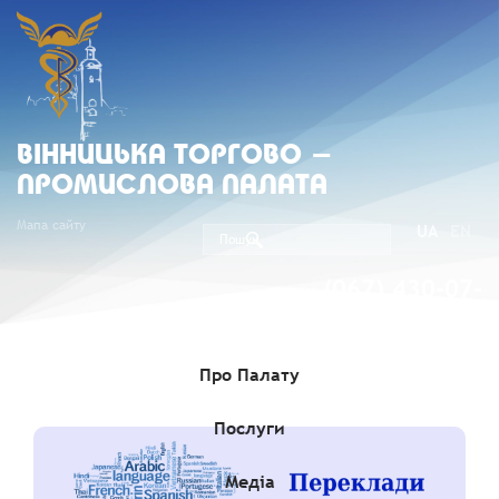
ВIННИЦЬКА ТОРГОВО -
ПРОМИСЛОВА ПАЛАТА
Мапа сайту
UA
EN
(067) 430-07-
05
Про Палату
Послуги
Медіа