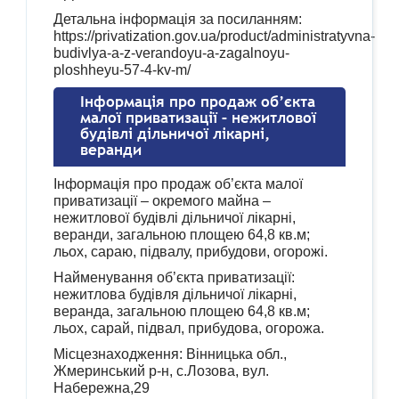
Детальна інформація за посиланням:
https://privatization.gov.ua/product/administratyvna-
budivlya-a-z-verandoyu-a-zagalnoyu-
ploshheyu-57-4-kv-m/
Інформація про продаж об’єкта
малої приватизації – нежитлової
будівлі дільничої лікарні,
веранди
Інформація про продаж об’єкта малої
приватизації – окремого майна –
нежитлової будівлі дільничої лікарні,
веранди, загальною площею 64,8 кв.м;
льох, сараю, підвалу, прибудови, огорожі.
Найменування об’єкта приватизації:
нежитлова будівля дільничої лікарні,
веранда, загальною площею 64,8 кв.м;
льох, сарай, підвал, прибудова, огорожа.
Місцезнаходження: Вінницька обл.,
Жмеринський р-н, с.Лозова, вул.
Набережна,29