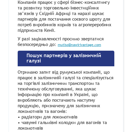
Компанія працює у сфері бізнес-консалтингу
та розвитку торговельно-інвестиційних
зв’язків у Східній Африці та наразі шукає
партнерів для постачання соєвого шроту для
потреб виробників кормів та агропереробних
підприємств Кенії.
У разі зацікавленості просимо звертатися
безпосередньо до:
mutiso@nawirivantage.com
Пошук партнерів у залізничній
галузі
Отримано запит від румунської компанії, що
працює в залізничній галузі та спеціалізується
на торгівлі залізничним транспортом та
технічному обслуговуванні, яка шукає
інформацію про компанії в Україні, що
виробляють або постачають наступну
продукцію, призначену для залізничних
локомотивів та вагонів:
• радіатори для локомотивів
• чавунні гальмівні колодки для вагонів та
локомотивів