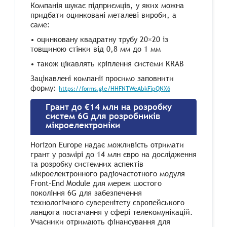
Компанія шукає підприємців, у яких можна
придбати оцинковані металеві вироби, а
саме:
• оцинковану квадратну трубу 20×20 із
товщиною стінки від 0,8 мм до 1 мм
• також цікавлять кріплення системи KRAB
Зацікавлені компанії просимо заповнити
форму:
https://forms.gle/HHFNTWeAbkFipQNX6
Грант до €14 млн на розробку
систем 6G для розробників
мікроелектроніки
Horizon Europe надає можливість отримати
грант у розмірі до 14 млн євро на дослідження
та розробку системних аспектів
мікроелектронного радіочастотного модуля
Front-End Module для мереж шостого
покоління 6G для забезпечення
технологічного суверенітету європейського
ланцюга постачання у сфері телекомунікацій.
Учасники отримають фінансування для