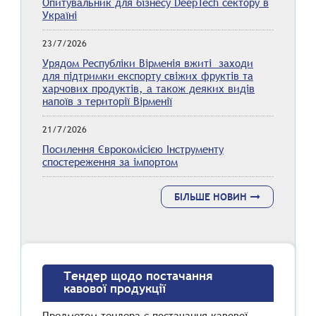
Опитувальник для бізнесу DeepTech сектору в
Україні
23/7/2026
Урядом Республіки Вірменія вжиті заходи
для підтримки експорту свіжих фруктів та
харчових продуктів, а також деяких видів
напоїв з території Вірменії
21/7/2026
Посилення Єврокомісією Інструменту
спостереження за імпортом
БІЛЬШЕ НОВИН
Тендер щодо постачання
кавової продукції
Предметом тендера є постачання кавової