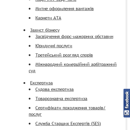
Митне оформлення вантажів
Карнети АТА
Захист бізнесу
Засвідчення форс-мажорних обставин
Юридичні послуги
Третейський розгляд спорів
Міжнародний комерційний арбітражний
суд
Експертиза
Судова експертиза
Товарознавча експертиза
Сертифікати походження товарів/
послуг
Служба Старших Експертів (SES)