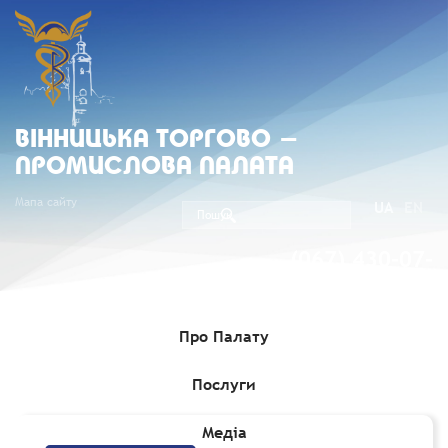
ВIННИЦЬКА ТОРГОВО -
ПРОМИСЛОВА ПАЛАТА
Мапа сайту
UA
EN
(067) 430-07-
05
Про Палату
Послуги
Головна
»
Мапа сайту
Медіа