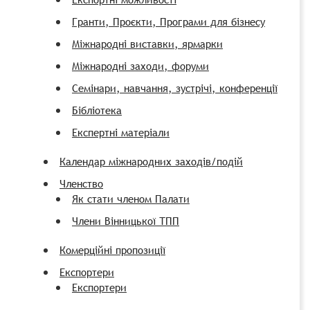
Гранти, Проєкти, Програми для бізнесу
Міжнародні виставки, ярмарки
Міжнародні заходи, форуми
Семінари, навчання, зустрічі, конференції
Бібліотека
Експертні матеріали
Календар міжнародних заходів/подій
Членство
Як стати членом Палати
Члени Вінницької ТПП
Комерційні пропозиції
Експортери
Експортери