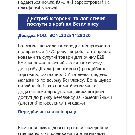
надаються компаніям, які зареєстровані на
платформі Nazovni.
Дистриб’юторські та логістичні
послуги в країнах Бенілюксу
Довідка POD:
BONL20251128020
Голландське мале та середнє підприємство,
що працює з 1825 року, виробляє та продає
ковзани та супутні товари для ринку B2B.
Компанія має власний склад та мережу
дистрибуції для (спортивних) роздрібних
торговців, магазинів DIY та велосипедних
магазинів по всьому Бенілюксу. Вона шукає
виробників із сильними брендами та
додатковими продуктами, яким потрібен
доступ до ринку Бенілюксу за комерційними
(дистриб’юторськими) угодами.
Передбачається співпраця
Компанія шукає довгострокову комерційну
співпрацю з виробниками та власниками