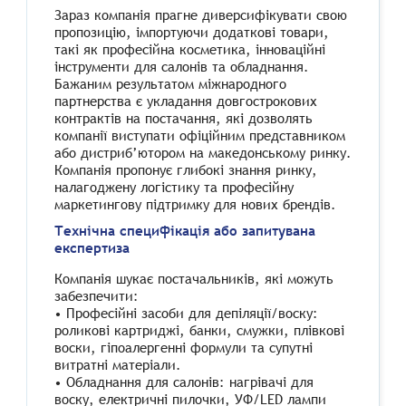
Зараз компанія прагне диверсифікувати свою
пропозицію, імпортуючи додаткові товари,
такі як професійна косметика, інноваційні
інструменти для салонів та обладнання.
Бажаним результатом міжнародного
партнерства є укладання довгострокових
контрактів на постачання, які дозволять
компанії виступати офіційним представником
або дистриб’ютором на македонському ринку.
Компанія пропонує глибокі знання ринку,
налагоджену логістику та професійну
маркетингову підтримку для нових брендів.
Технічна специфікація або запитувана
експертиза
Компанія шукає постачальників, які можуть
забезпечити:
• Професійні засоби для депіляції/воску:
роликові картриджі, банки, смужки, плівкові
воски, гіпоалергенні формули та супутні
витратні матеріали.
• Обладнання для салонів: нагрівачі для
воску, електричні пилочки, УФ/LED лампи