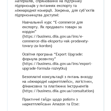
матеріалів, спрямованих на підтримку
підприємців у питаннях експорту та
міжнародної комерції. Зокрема, для суб’єктів
підприємництва доступні:
Навчальний курс “Е-commerce для
експорту. Як продавати товари за
кордон”
(https://business.diia.gov.ua/lms/e-
commerce-diia-eksportu-vak-prodavaty-
tovary-za-kordon)
Освітня програма “Export Upgrade:
формула розвитку”
(https://business.diia.gov.ua/lms/export-
upgrade-formula-rozvytku)
Безоплатні консультації з питань виходу
на міжнародні маркетплейси, логістики,
фінансових та платіжних інструментів
(https://business.diia.gov.ua/consultation)
Практичні гайди щодо роботи з
маркетплейсами Amazon та Etse: