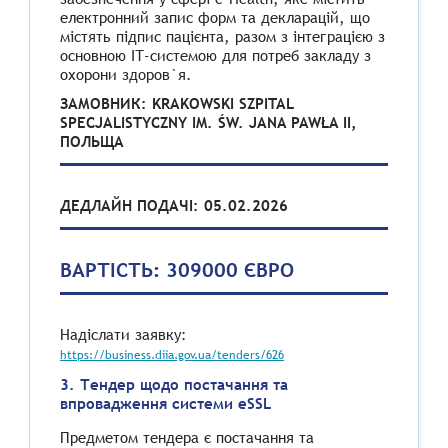
електронний запис форм та декларацій, що
містять підпис пацієнта, разом з інтеграцією з
основною ІТ-системою для потреб закладу з
охорони здоров`я.
ЗАМОВНИК: KRAKOWSKI SZPITAL
SPECJALISTYCZNY IM. ŚW. JANA PAWŁA II,
ПОЛЬЩА
ДЕДЛАЙН ПОДАЧІ: 05.02.2026
ВАРТІСТЬ: 309000 ЄВРО
Надіслати заявку:
https://business.diia.gov.ua/tenders/626
3. Тендер щодо постачання та
впровадження системи eSSL
Предметом тендера є постачання та