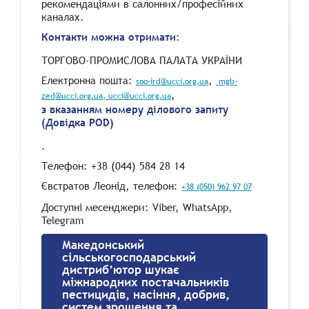
рекомендаціями в салонних/професійних
каналах.
Контакти можна отримати:
ТОРГОВО-ПРОМИСЛОВА ПАЛАТА УКРАЇНИ
Електронна пошта:
,
soo-ird@ucci.org.ua
mgb-
,
zed@ucci.org.ua
, ucci@ucci.org.ua
з вказанням номеру ділового запиту
(Довідка POD)
.
Телефон: +38 (044) 584 28 14
Євстратов Леонід, телефон:
+38 (050) 962 97 07
Доступні месенджери: Viber, WhatsApp,
Telegram
Македонський
сільськогосподарський
дистриб’ютор шукає
міжнародних постачальників
пестицидів, насіння, добрив,
систем зрошення та