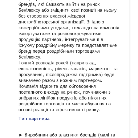
брендів, які бажають вийти на ринок
Бенілюксу або зміцнити свої позиції на ньому
без створення власної місцевої
дистриб’юторської організації. Згідно з
комерційними угодами, голландська компанія
імпортуватиме та розповсюджуватиме
продукцію партнера, інтегруватиме її в
існуючу роздрібну мережу та представлятиме
бренд перед роздрібними торговцями
Бенілюксу.
Точний розподіл ролей (наприклад,
ексклюзивність, рівень запасів, маркетинг та
просування, післяпродажна підтримка) буде
визначено разом з кожним партнером.
Компанія відкрита для обговорення
поетапного виходу на ринок, починаючи з
вибраних лінійок продуктів або пілотних
роздрібних торговців та масштабування на
основі реакції та ефективності ринку.
Тип партнера
► Виробники або власники брендів (малі та