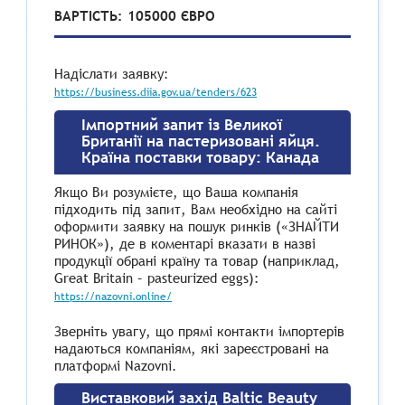
ВАРТІСТЬ: 105000 ЄВРО
Надіслати заявку:
https://business.diia.gov.ua/tenders/623
Імпортний запит із Великої
Британії на пастеризовані яйця.
Країна поставки товару: Канада
Якщо Ви розумієте, що Ваша компанія
підходить під запит, Вам необхідно на сайті
оформити заявку на пошук ринків («ЗНАЙТИ
РИНОК»), де в коментарі вказати в назві
продукції обрані країну та товар (наприклад,
Great Britain – pasteurized eggs):
https://nazovni.online/
Зверніть увагу, що прямі контакти імпортерів
надаються компаніям, які зареєстровані на
платформі Nazovni.
Виставковий захід Baltic Beauty