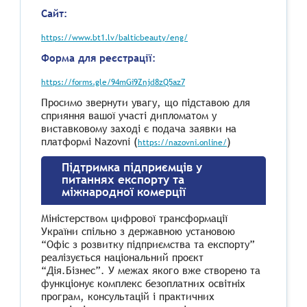
Сайт:
https://www.bt1.lv/balticbeauty/eng/
Форма для реєстрації:
https://forms.gle/94mGi9Znjd8zQ5az7
Просимо звернути увагу, що підставою для
сприяння вашої участі дипломатом у
виставковому заході є подача заявки на
платформі Nazovni (
)
https://nazovni.online/
Підтримка підприємців у
питаннях експорту та
міжнародної комерції
Міністерством цифрової трансформації
України спільно з державною установою
“Офіс з розвитку підприємства та експорту”
реалізується національний проєкт
“Дія.Бізнес”. У межах якого вже створено та
функціонує комплекс безоплатних освітніх
програм, консультацій і практичних