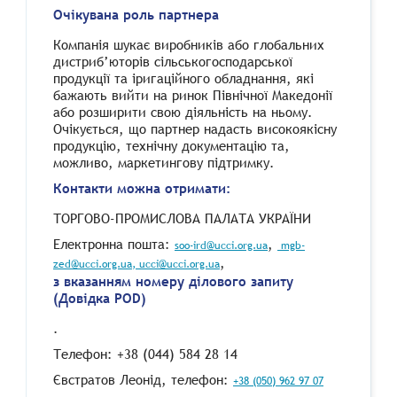
Очікувана роль партнера
Компанія шукає виробників або глобальних
дистриб’юторів сільськогосподарської
продукції та іригаційного обладнання, які
бажають вийти на ринок Північної Македонії
або розширити свою діяльність на ньому.
Очікується, що партнер надасть високоякісну
продукцію, технічну документацію та,
можливо, маркетингову підтримку.
Контакти можна отримати:
ТОРГОВО-ПРОМИСЛОВА ПАЛАТА УКРАЇНИ
Електронна пошта:
,
soo-ird@ucci.org.ua
mgb-
,
zed@ucci.org.ua
, ucci@ucci.org.ua
з вказанням номеру ділового запиту
(Довідка POD)
.
Телефон: +38 (044) 584 28 14
Євстратов Леонід, телефон:
+38 (050) 962 97 07