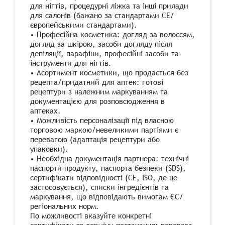
для нігтів, процедурні ліжка та інші прилади
для салонів (бажано за стандартами CE/
європейськими стандартами).
• Професійна косметика: догляд за волоссям,
догляд за шкірою, засоби догляду після
депіляції, парафіни, професійні засоби та
інструменти для нігтів.
• Асортимент косметики, що продається без
рецепта/придатний для аптек: готові
рецептури з належним маркуванням та
документацією для розповсюдження в
аптеках.
• Можливість персоналізації під власною
торговою маркою/невеликими партіями є
перевагою (адаптація рецептури або
упаковки).
• Необхідна документація партнера: технічні
паспорти продукту, паспорта безпеки (SDS),
сертифікати відповідності (CE, ISO, де це
застосовується), списки інгредієнтів та
маркування, що відповідають вимогам ЄС/
регіональних норм.
По можливості вказуйте конкретні