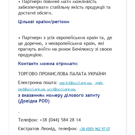
• Партнери повинні мати можливість
забезпечувати стабільну якість продукції та
достатні обсяги.
Цільові країни/регіони
• Партнери з усіх європейських країн та, де
це доречно, з неєвропейських країн, які
прагнуть вийти на ринок Бенілюксу зі своєю
продукцією.
Контакти можна отримати:
ТОРГОВО-ПРОМИСЛОВА ПАЛАТА УКРАЇНИ
Електронна пошта:
,
soo-ird@ucci.org.ua
mgb-
,
zed@ucci.org.ua
, ucci@ucci.org.ua
з вказанням номеру ділового запиту
(Довідка POD)
.
Телефон: +38 (044) 584 28 14
Євстратов Леонід, телефон:
+38 (050) 962 97 07