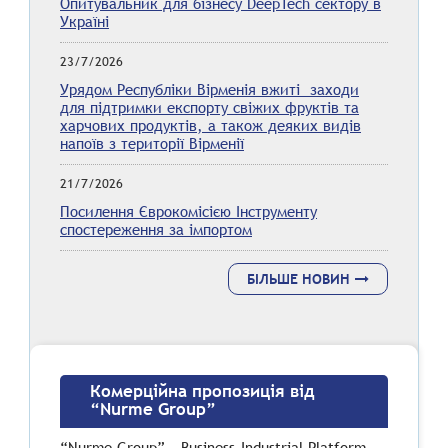
Опитувальник для бізнесу DeepTech сектору в
Україні
23/7/2026
Урядом Республіки Вірменія вжиті заходи
для підтримки експорту свіжих фруктів та
харчових продуктів, а також деяких видів
напоїв з території Вірменії
21/7/2026
Посилення Єврокомісією Інструменту
спостереження за імпортом
БІЛЬШЕ НОВИН
Комерційна пропозиція від
“Nurme Group”
“Nurme Group” – Business-Industrial Platform