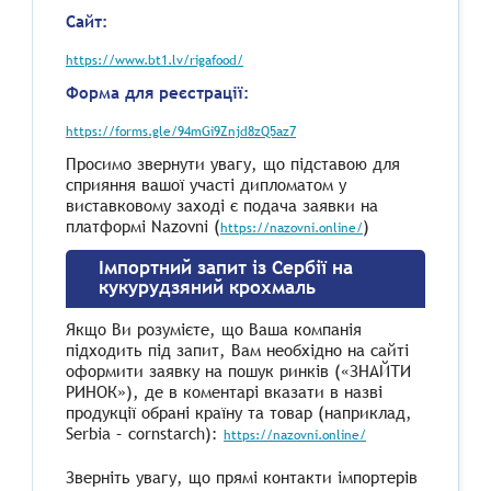
Сайт:
https://www.bt1.lv/rigafood/
Форма для реєстрації:
https://forms.gle/94mGi9Znjd8zQ5az7
Просимо звернути увагу, що підставою для
сприяння вашої участі дипломатом у
виставковому заході є подача заявки на
платформі Nazovni (
)
https://nazovni.online/
Імпортний запит із Сербії на
кукурудзяний крохмаль
Якщо Ви розумієте, що Ваша компанія
підходить під запит, Вам необхідно на сайті
оформити заявку на пошук ринків («ЗНАЙТИ
РИНОК»), де в коментарі вказати в назві
продукції обрані країну та товар (наприклад,
Serbia – cornstarch):
https://nazovni.online/
Зверніть увагу, що прямі контакти імпортерів