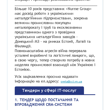
__________________________________________
Більше 10 років представник «Nurme Group»
має досвід роботи з українськими
металургійними підприємствами, зокрема
великим промисловим покупцем
металопрокату і труб та ексклюзивним
представником одного з провідних
українських металургійних заводів –
Донецький МЗ – на ринках Естонії, Латвії та
Фінляндії.
Повномасштабна агресія-війна перервала
усталені виробничі та логістичні ланцюги, що,
в свою чергу, тепер створило потребу в нових
моделях промислової взаємодії між Україною і
Естонією.
Усіх зацікавлених просимо надавати
інформацію на ел.адресу:
sveta@cci.vn.ua
Тендери у сфері ІТ-послуг
1. ТЕНДЕР ЩОДО ПОСТАЧАННЯ ТА
ВПРОВАДЖЕННЯ CRМ-СИСТЕМИ