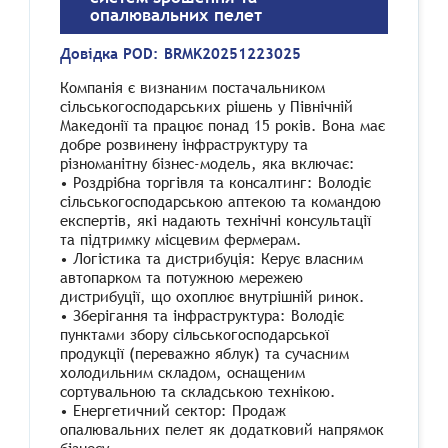
опалювальних пелет
Довідка POD:
BRMK20251223025
Компанія є визнаним постачальником
сільськогосподарських рішень у Північній
Македонії та працює понад 15 років. Вона має
добре розвинену інфраструктуру та
різноманітну бізнес-модель, яка включає:
• Роздрібна торгівля та консалтинг: Володіє
сільськогосподарською аптекою та командою
експертів, які надають технічні консультації
та підтримку місцевим фермерам.
• Логістика та дистрибуція: Керує власним
автопарком та потужною мережею
дистрибуції, що охоплює внутрішній ринок.
• Зберігання та інфраструктура: Володіє
пунктами збору сільськогосподарської
продукції (переважно яблук) та сучасним
холодильним складом, оснащеним
сортувальною та складською технікою.
• Енергетичний сектор: Продаж
опалювальних пелет як додатковий напрямок