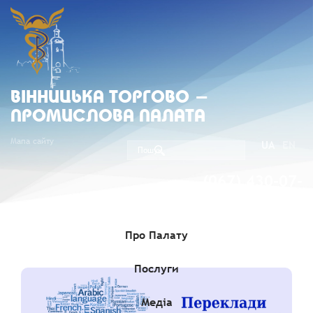
ВIННИЦЬКА ТОРГОВО -
ПРОМИСЛОВА ПАЛАТА
Мапа сайту
UA
EN
(067) 430-07-
05
Про Палату
Послуги
Медіа