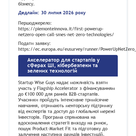
бізнесу.
Дедлайн: 30 липня 2026 року
Першоджерело:
https://piemonteinnova.it/first-powerup-
netzero-open-call-smes-net-zero-technologies/
Подати заявку:
https://ec.europa.eu/eusurvey/runner/PowerUpNetZero_
Акселератор для стартапів у
сферах ШІ, кібербезпеки та
зелених технологій
Startup Wise Guys надає можливість взяти
участь у Flagship Accelerator з фінансуванням
до €100 000 для ранніх B2B-стартапів.
Учасники пройдуть інтенсивне тримісячне
навчання, отримають менторську підтримку
від експертів та доступ до глобальної мережі
інвесторів. Програма спрямована на
вдосконалення стратегії виходу на ринок,
пошук Product-Market Fit та підготовку до
залучення наступних раундів інвестицій.