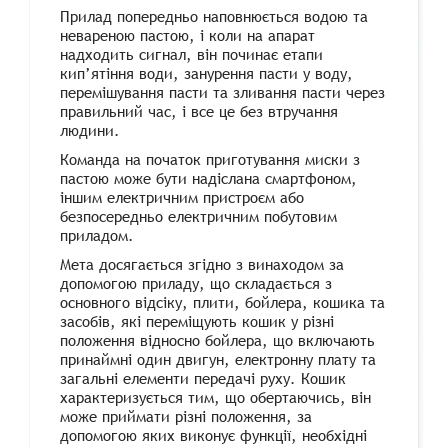
Прилад попередньо наповнюється водою та
невареною пастою, і коли на апарат
надходить сигнал, він починає етапи
кип’ятіння води, занурення пасти у воду,
перемішування пасти та зливання пасти через
правильний час, і все це без втручання
людини.
Команда на початок приготування миски з
пастою може бути надіслана смартфоном,
іншим електричним пристроєм або
безпосередньо електричним побутовим
приладом.
Мета досягається згідно з винаходом за
допомогою приладу, що складається з
основного відсіку, плити, бойлера, кошика та
засобів, які переміщують кошик у різні
положення відносно бойлера, що включають
принаймні один двигун, електронну плату та
загальні елементи передачі руху. Кошик
характеризується тим, що обертаючись, він
може приймати різні положення, за
допомогою яких виконує функції, необхідні