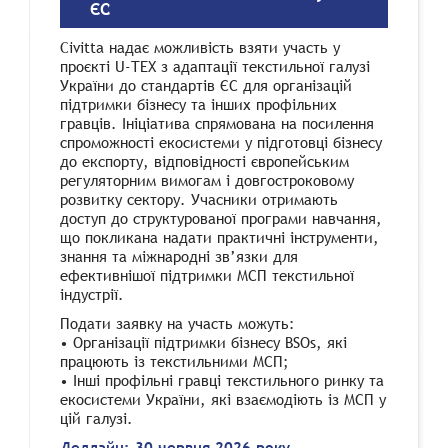
ЄС
Civitta надає можливість взяти участь у
проєкті U-TEX з адаптації текстильної галузі
України до стандартів ЄС для організацій
підтримки бізнесу та інших профільних
гравців. Ініціатива спрямована на посилення
спроможності екосистеми у підготовці бізнесу
до експорту, відповідності європейським
регуляторним вимогам і довгостроковому
розвитку сектору. Учасники отримають
доступ до структурованої програми навчання,
що покликана надати практичні інструменти,
знання та міжнародні зв’язки для
ефективнішої підтримки МСП текстильної
індустрії.
Подати заявку на участь можуть:
• Організації підтримки бізнесу BSOs, які
працюють із текстильними МСП;
• Інші профільні гравці текстильного ринку та
екосистеми України, які взаємодіють із МСП у
цій галузі.
Дедлайн: 30 червня 2026 року