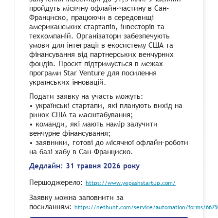
пройдуть місячну офлайн-частину в Сан-
Франциско, працюючи в середовищі
американських стартапів, інвесторів та
техкомпаній. Організатори забезпечують
умови для інтеграції в екосистему США та
фінансування від партнерських венчурних
фондів. Проєкт підтримується в межах
програми Star Venture для посилення
українських інновацій.
Подати заявку на участь можуть:
• українські стартапи, які планують вихід на
ринок США та масштабування;
• команди, які мають намір залучити
венчурне фінансування;
• заявники, готові до місячної офлайн-роботи
на базі хабу в Сан-Франциско.
Дедлайн: 31 травня 2026 року
Першоджерело:
https://www.yepashstartup.com/
Заявку можна заповнити за
посиланням:
https://nethunt.com/service/automation/forms/667