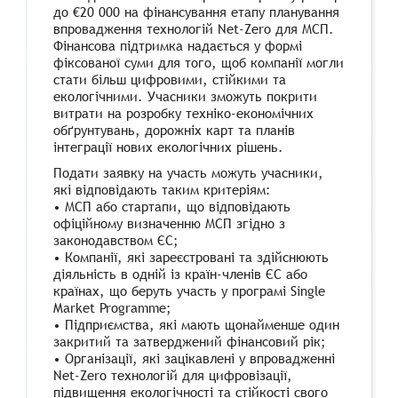
до €20 000 на фінансування етапу планування
впровадження технологій Net-Zero для МСП.
Фінансова підтримка надається у формі
фіксованої суми для того, щоб компанії могли
стати більш цифровими, стійкими та
екологічними. Учасники зможуть покрити
витрати на розробку техніко-економічних
обґрунтувань, дорожніх карт та планів
інтеграції нових екологічних рішень.
Подати заявку на участь можуть учасники,
які відповідають таким критеріям:
•
МСП або стартапи, що відповідають
офіційному визначенню МСП згідно з
законодавством ЄС;
•
Компанії, які зареєстровані та здійснюють
діяльність в одній із країн-членів ЄС або
країнах, що беруть участь у програмі Single
Market Programme;
•
Підприємства, які мають щонайменше один
закритий та затверджений фінансовий рік;
•
Організації, які зацікавлені у впровадженні
Net-Zero технологій для цифровізації,
підвищення екологічності та стійкості свого