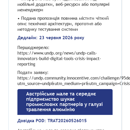
мобільні додатки, веб-ресурси або популярні
меменджери
• Подана пропозиція повинна містити чіткий
опис технічної архітектури, прототип або
методику тестування системи
Дедлайн: 23 червня 2026 року
Першоджерело:
https://www.undp.org/news/undp-calls-
innovators-build-digital-tools-crisis-impact-
reporting
Подати заявку:
https://undp.community.innocentive.com/challenge/95
utm_source=undp&utm_medium=pr&utm_campaign=Crisis
Австрійське мале та середнє
підприємство шукає
промислових партнерів у галузі
травлення алюмінію
Довідка POD:
TRAT20260526015