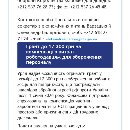
оборони Королівства Марокко для довідок:
+212 537 76 28 73; факс: +212 537 26 45 48.
Контактна особа Посольства: перший
секретар з економічних питань Варзацький
Олександр Валерійович, моб. +212 618 22
71 24; email:
oleksandr.varzatskyi@mfa.gov.ua
Грант до 17 300 грн на
компенсацію витрат
роботодавцям для збереження
персоналу
Уряд надає можливість отримати грант у
розмірі до 17 300 грн на збереження робочих
місць для підприємств, що постраждали
внаслідок збройної агресії рф проти України
після 1 січня 2026 року. Фінансова підтримка
спрямована на компенсацію частини
заробітної плати та ЄСВ працівників у період
простою або призупинення дії трудових
договорів.
Подати заявку на участь можуть: