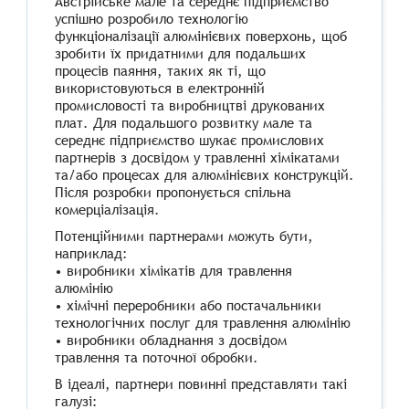
Австрійське мале та середнє підприємство
успішно розробило технологію
функціоналізації алюмінієвих поверхонь, щоб
зробити їх придатними для подальших
процесів паяння, таких як ті, що
використовуються в електронній
промисловості та виробництві друкованих
плат. Для подальшого розвитку мале та
середнє підприємство шукає промислових
партнерів з досвідом у травленні хімікатами
та/або процесах для алюмінієвих конструкцій.
Після розробки пропонується спільна
комерціалізація.
Потенційними партнерами можуть бути,
наприклад:
• виробники хімікатів для травлення
алюмінію
• хімічні переробники або постачальники
технологічних послуг для травлення алюмінію
• виробники обладнання з досвідом
травлення та поточної обробки.
В ідеалі, партнери повинні представляти такі
галузі: