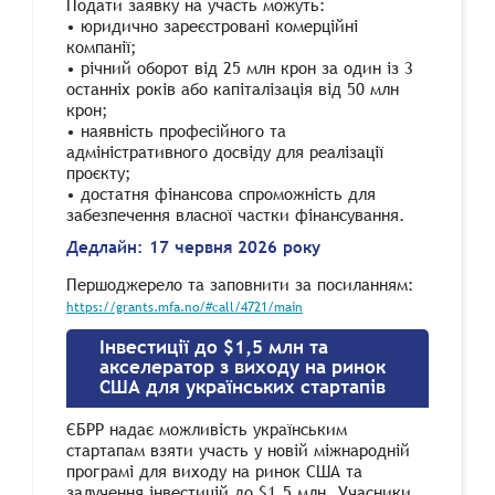
Подати заявку на участь можуть:
• юридично зареєстровані комерційні
компанії;
• річний оборот від 25 млн крон за один із 3
останніх років або капіталізація від 50 млн
крон;
• наявність професійного та
адміністративного досвіду для реалізації
проєкту;
• достатня фінансова спроможність для
забезпечення власної частки фінансування.
Дедлайн: 17 червня 2026 року
Першоджерело та заповнити за посиланням:
https://grants.mfa.no/#call/4721/main
Інвестиції до $1,5 млн та
акселератор з виходу на ринок
США для українських стартапів
ЄБРР надає можливість українським
стартапам взяти участь у новій міжнародній
програмі для виходу на ринок США та
залучення інвестицій до $1,5 млн. Учасники