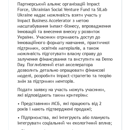
Партнерський альянс організацій Impact
Force, Ukrainian Social Venture Fund та SILab
Ukraine надає можливість взяти участь у
Impact Business Accelerator з метою
масштабування імпакт-бізнесу, впровадження
інновацій та внесення внеску у розвиток
України. Учасники отримають доступ до
інноваційного формату навчання, практичної
підтримки, освітніх матеріалів, а також
можливість підготувати власну справу до
залучення фінансування та виступити на Demo
Day. Поглиблений етап акселератора
дозволить детально опрацювати фінансові
моделі, розробити impact-стратегію та теорію
змін за підтримки менторів.
Подати заявку на участь можуть учасники,
які відповідають таким критеріям:
•
Представники МСБ, які працюють від 2
років і мають підтверджені продажі;
•
Підприємства, які інтегрують або планують
інтегрувати соціальний чи екологічний вплив;