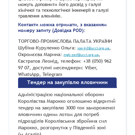
можуть доповнити його досвід у галузі
хімічної та технологічної інженерії в галузі
травлення алюмінію.
Контакти можна отримати, з вказанням
номеру запиту (Довідка POD):
ТОРГОВО-ПРОМИСЛОВА ПАЛАТА УКРАЇНИ
Шубіна-Куруленко Ольга:
,
soo-ird@ucci.org.ua
Охромєєва Марина:
,
mgb-zed@ucci.org.ua
Євстратов Леонід, телефон: +38 (050) 962
97 07, доступні месенджери: Viber,
WhatsApp, Telegram
Тендер на закупівлю яловичини
Адміністрацією національної оборони
Королівства Марокко оголошено відкритий
тендер на закупівлю 3000 тон замороженої
яловичини одним лотом для потреб
підрозділів Королівських збройних сил
Марокко, розгорнутих у Південній зоні
(м.Агадір).