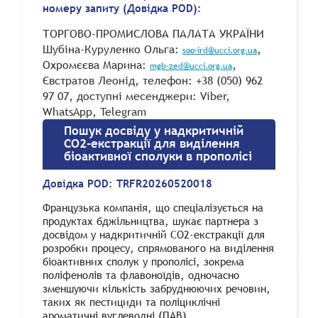
номеру запиту (Довідка POD):
ТОРГОВО-ПРОМИСЛОВА ПАЛАТА УКРАЇНИ
Шубіна-Куруленко Ольга:
,
soo-ird@ucci.org.ua
Охромєєва Марина:
,
mgb-zed@ucci.org.ua
Євстратов Леонід, телефон: +38 (050) 962
97 07, доступні месенджери: Viber,
WhatsApp, Telegram
Пошук досвіду у надкритичній
CO2-екстракції для виділення
біоактивної сполуки в прополісі
Довідка POD:
TRFR20260520018
Французька компанія, що спеціалізується на
продуктах бджільництва, шукає партнера з
досвідом у надкритичній CO2-екстракції для
розробки процесу, спрямованого на виділення
біоактивних сполук у прополісі, зокрема
поліфенолів та флавоноїдів, одночасно
зменшуючи кількість забруднюючих речовин,
таких як пестициди та поліциклічні
ароматичні вуглеводні (ПАВ).