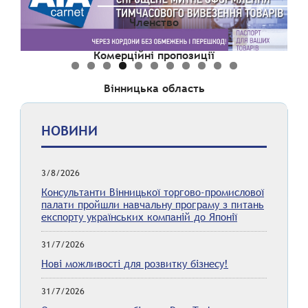
Членство
Комерційні пропозиції
Вінницька область
НОВИНИ
3/8/2026
Консультанти Вінницької торгово-промислової
палати пройшли навчальну програму з питань
експорту українських компаній до Японії
31/7/2026
Нові можливості для розвитку бізнесу!
31/7/2026