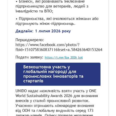
•
Бізнеси, які розвивають інклюзивне
підприємництво для ветеранів, людей з
інвалідністю та ВПО;
•
Підприємства, які очолюються жінками або
підтримують жінок-підприємиць.
Дедлайн: 1 липня 2026 року
Першоджерело:
https://www.facebook.com/photo/?
fbid=1510758360837116&set=a.584263640153264
Подати заявку:
https://t.me/iba_2026_bot
Безкоштовна участь у
глобальній нагороді для
промислових інноваторів та
стартапів
UNIDO надає можливість взяти участь у ONE
World Sustainability Awards 2026 для визнання
внесків у сталий промисловий розвиток.
Учасники отримають міжнародне визнання
від ООН та глобальну видимість серед 173
держав-членів. Оцінку проведе незалежне