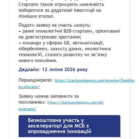
Стартапи також отримують можливість
поборотися за додаткові інвестиції на
пізніших етапах.
Подати заявку на участь можуть:
• ранні технологічні B2B-стартапи, орієнтовані
на довгострокове зростання;
• команди у сферах ШІ, автоматизації,
кібербезпеки, захисту даних, екологічних
технологій, сталого розвитку чи зв’язку
нового покоління.
Дедлайн: 12 липня 2026 року
Першоджерело:
https://startupwiseguys.com/growing/flagship-
accelerator/
Заявку можна заповнити за
посиланням:
https://startupwiseguys.com/all-
programs/
Безкоштовна участь у
акселераторі для МСБ з
впровадження інновацій