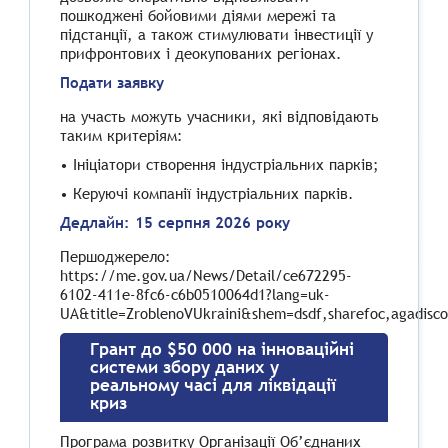
пошкоджені бойовими діями мережі та
підстанції, а також стимулювати інвестиції у
прифронтових і деокупованих регіонах.
Подати заявку
на участь можуть учасники, які відповідають
таким критеріям:
•
Ініціатори створення індустріальних парків;
•
Керуючі компанії індустріальних парків.
Дедлайн: 15 серпня 2026 року
Першоджерело:
https://me.gov.ua/News/Detail/ce672295-
6102-411e-8fc6-c6b0510064d1?lang=uk-
UA&title=ZroblenoVUkraini&shem=dsdf,sharefoc,agadisco
Грант до $50 000 на інноваційні
системи збору даних у
реальному часі для ліквідації
криз
Програма розвитку Організації Об’єднаних