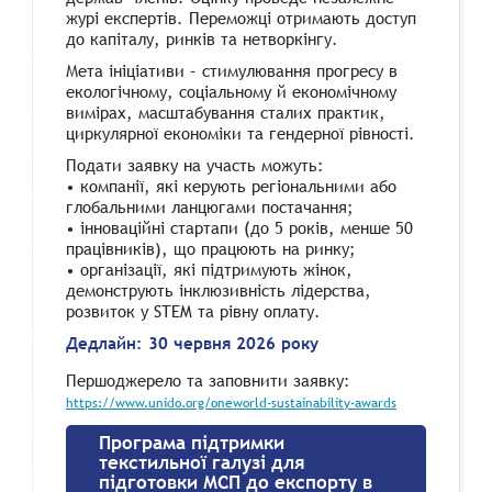
журі експертів. Переможці отримають доступ
до капіталу, ринків та нетворкінгу.
Мета ініціативи – стимулювання прогресу в
екологічному, соціальному й економічному
вимірах, масштабування сталих практик,
циркулярної економіки та гендерної рівності.
Подати заявку на участь можуть:
• компанії, які керують регіональними або
глобальними ланцюгами постачання;
• інноваційні стартапи (до 5 років, менше 50
працівників), що працюють на ринку;
• організації, які підтримують жінок,
демонструють інклюзивність лідерства,
розвиток у STEM та рівну оплату.
Дедлайн: 30 червня 2026 року
Першоджерело та заповнити заявку:
https://www.unido.org/oneworld-sustainability-awards
Програма підтримки
текстильної галузі для
підготовки МСП до експорту в