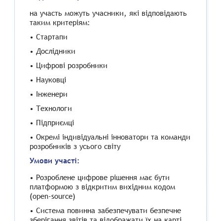
на участь можуть учасники, які відповідають
таким критеріям:
•
Стартапи
•
Дослідники
•
Цифрові розробники
•
Науковці
•
Інженери
•
Технологи
•
Підприємці
•
Окремі індивідуальні інноватори та команди
розробників з усього світу
Умови участі:
• Розроблене цифрове рішення має бути
платформою з відкритим вихідним кодом
(open-source)
• Система повинна забезпечувати безпечне
зберігання звітів та відображати їх на карті