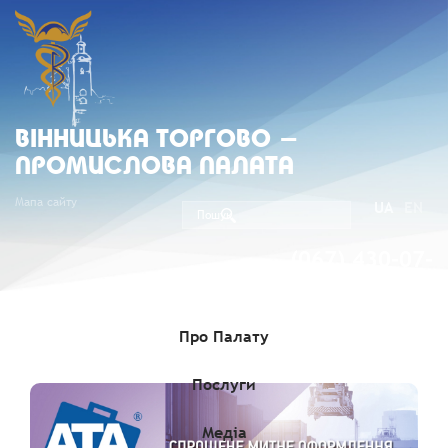
ВIННИЦЬКА ТОРГОВО -
ПРОМИСЛОВА ПАЛАТА
Мапа сайту
UA
EN
(067) 430-07-
05
Про Палату
Послуги
Медіа