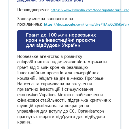
Першоджерело:
https://www.linkedin.com/feed/update/urn:li:ac
Заявку можна заповнити за
посиланням:
https://docs.google.com/forms/d/e/1FAIpQLSf5KoY
Грант до 100 млн норвезьких
крон на інвестиційні проєкти
для відбудови України
Норвезьке агентство з розвитку
співробітництва надає можливість отримати
грант від 5 млн крон на реалізацію
інвестиційних проєктів для комерційних
компаній. Ініціатива діє в межах Програми
Нансена та спрямована на залучення
приватних інвестицій і стимулювання
економіки України. Метою є забезпечення
фінансової стабільності, підтримка критичних
функцій суспільства та покращення
управління для вступу до ЄС. Організатори
прагнуть створити підґрунтя для відбудови
країни.