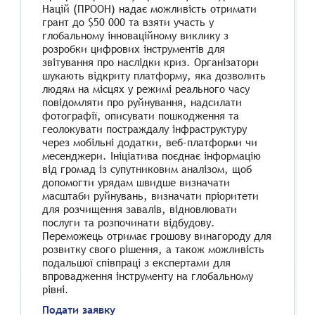
Націй (ПРООН) надає можливість отримати
грант до $50 000 та взяти участь у
глобальному інноваційному виклику з
розробки цифрових інструментів для
звітування про наслідки криз. Організатори
шукають відкриту платформу, яка дозволить
людям на місцях у режимі реального часу
повідомляти про руйнування, надсилати
фотографії, описувати пошкодження та
геолокувати постраждалу інфраструктуру
через мобільні додатки, веб-платформи чи
месенджери. Ініціатива поєднає інформацію
від громад із супутниковим аналізом, щоб
допомогти урядам швидше визначати
масштаби руйнувань, визначати пріоритети
для розчищення завалів, відновлювати
послуги та розпочинати відбудову.
Переможець отримає грошову винагороду для
розвитку свого рішення, а також можливість
подальшої співпраці з експертами для
впровадження інструменту на глобальному
рівні.
Подати заявку