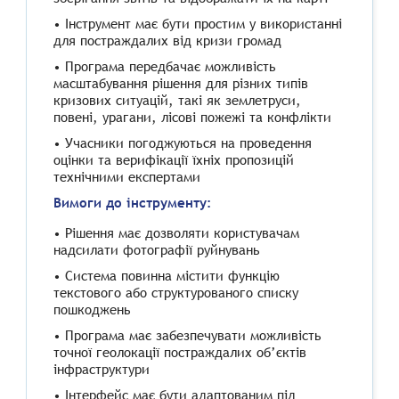
• Інструмент має бути простим у використанні
для постраждалих від кризи громад
• Програма передбачає можливість
масштабування рішення для різних типів
кризових ситуацій, такі як землетруси,
повені, урагани, лісові пожежі та конфлікти
• Учасники погоджуються на проведення
оцінки та верифікації їхніх пропозицій
технічними експертами
Вимоги до інструменту:
• Рішення має дозволяти користувачам
надсилати фотографії руйнувань
• Система повинна містити функцію
текстового або структурованого списку
пошкоджень
• Програма має забезпечувати можливість
точної геолокації постраждалих об’єктів
інфраструктури
• Інтерфейс має бути адаптованим під