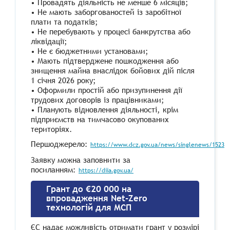
• Провадять діяльність не менше 6 місяців;
• Не мають заборгованостей із заробітної
плати та податків;
• Не перебувають у процесі банкрутства або
ліквідації;
• Не є бюджетними установами;
• Мають підтверджене пошкодження або
знищення майна внаслідок бойових дій після
1 січня 2026 року;
• Оформили простій або призупинення дії
трудових договорів із працівниками;
• Планують відновлення діяльності, крім
підприємств на тимчасово окупованих
територіях.
Першоджерело:
https://www.dcz.gov.ua/news/singlenews/1523
Заявку можна заповнити за
посиланням:
https://diia.gov.ua/
Грант до €20 000 на
впровадження Net-Zero
технологій для МСП
ЄС надає можливість отримати грант у розмірі