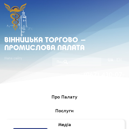
ВIННИЦЬКА ТОРГОВО -
ПРОМИСЛОВА ПАЛАТА
Мапа сайту
UA
EN
(067) 430-07-
05
Про Палату
Послуги
Головна
»
Медіа
»
Новини
Медіа