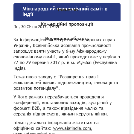
Міжнародний економічний саміт в
Членство
Індії
Комерційні пропозиції
Пн, 30 Січня 2017, 17:34
Вінницька область
За інформацією Міністерства закордонних справ
України, Всеіндійська асоціація промисловості
запрошує взяти участь у 6-му Міжнародному
економічному саміті, який проходитиме у період з
27 по 29 березня 2017 р. в м. Мумбаї (Республіка
Індія).
Тематикою заходу є “Розширення прав і
можливостей жінок: підприємництво, інновації та
розвиток потенціалу”.
У його рамках передбачається проведення
конференції, виставкових заходів, зустрічей у
форматі В2В, а також відвідання малих та
середніх підприємств, якими керують жінки.
Більш детальна інформація міститься на
офіційних сайтах:
www.aiaiindia.com
,
www.wtcmumbai.org
,