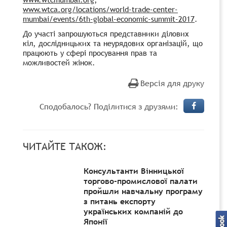
www.wtca.org/locations/world-trade-center-
mumbai/events/6th-global-economic-summit-2017
.
До участі запрошуються представники ділових
кіл, дослідницьких та неурядових організацій, що
працюють у сфері просування прав та
можливостей жінок.
Версія для друку
Сподобалось? Поділитися з друзями:
ЧИТАЙТЕ ТАКОЖ:
Консультанти Вінницької
торгово-промислової палати
пройшли навчальну програму
з питань експорту
українських компаній до
Японії