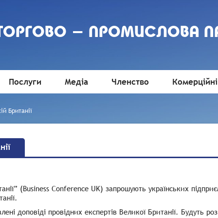
 ТОРГОВО - ПРОМИСЛОВА П
Послуги
Медіа
Членство
Комерційні
ій Британії
нії
анії” (Business Conference UK) запрошують українських підприє
танії.
лені доповіді провідних експертів Великої Британії. Будуть ро