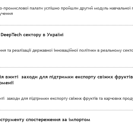
во-промислової палати успішно пройшли другий модуль навчальної 
лучення
DeepTech сектору в Україні
я та реалізації державної інноваційної політики в реальному секто
ія вжиті заходи для підтримки експорту свіжих фруктів
рменії
і заходи для підтримки експорту свіжих фруктів та харчових продук
нструменту спостереження за імпортом