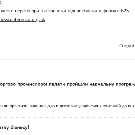
о.
овести переговори з місцевими підприємцями у форматі В2В.
nessconference.org.uk
Сподоб
торгово-промислової палати пройшли навчальну програму
мали практичні знання щодо підготовки українських компаній до вихо
тку бізнесу!