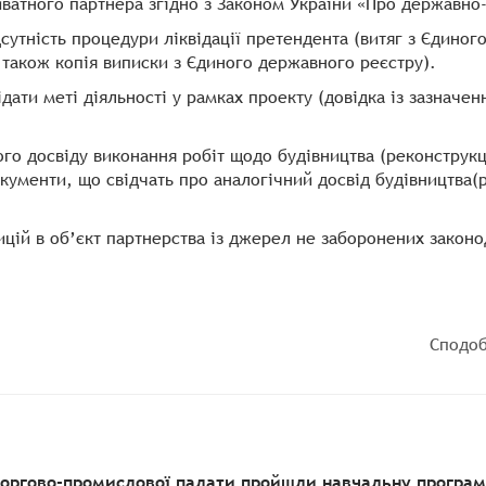
иватного партнера згідно з Законом України «Про державно
дсутність процедури ліквідації претендента (витяг з Єдино
 також копія виписки з Єдиного державного реєстру).
дати меті діяльності у рамках проекту (довідка із зазначен
о досвіду виконання робіт щодо будівництва (реконструкції
окументи, що свідчать про аналогічний досвід будівництва(
цій в об’єкт партнерства із джерел не заборонених законо
Сподоб
торгово-промислової палати пройшли навчальну програму