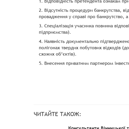
Відповідність претендента ознакам пр
Відсутність процедури банкрутства, ві
провадження у справі про банкрутство, а
Спеціалізація учасника повинна відпові
підприємства).
Наявність документально підтвердженог
полігонах твердих побутових відходів (д
схожих об’єктів).
Внесення приватним партнером інвести
ЧИТАЙТЕ ТАКОЖ:
Консультанти Вінницької 