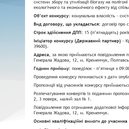
системи збору та утилізації біогазу на поліго
екологічного та економічного ефекту від спільн
Об’єкт конкурсу:
комунальна власність – систе
Вид договору, що укладається:
договір про с
Строк здійснення ДПП:
15 (п’ятнадцять) рокі
Ініціатор конкурсу (Державний партнер)
– К
39600).
Адреса
, за якою приймаються повідомлення про
Генерала Жадова, 12, м. Кременчук, Полтавсь
Години прийому:
понеділок – п’ятниця з 09:0
Проведення конкурсу починається з дати опубл
Пропозиції від учасників конкурсу приймають
Розпечатування конвертів із поданими пропоз
2, 3 поверх, малий зал № 1.
Повідомлення про отримання додаткової інформ
Генерала Жадова, 12, м. Кременчук.
Основні кваліфікаційні вимоги до учасника