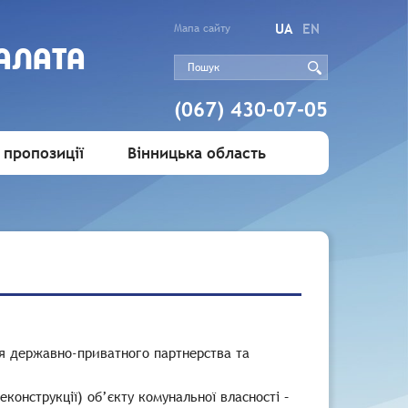
UA
EN
Мапа сайту
АЛАТА
(067) 430-07-05
 пропозиції
Вінницька область
я державно-приватного партнерства та
онструкції) об’єкту комунальної власності –