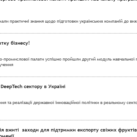
мали практичні знання щодо підготовки українських компаній до вихо
тку бізнесу!
во-промислової палати успішно пройшли другий модуль навчальної 
лучення
DeepTech сектору в Україні
я та реалізації державної інноваційної політики в реальному секто
ія вжиті заходи для підтримки експорту свіжих фруктів
рменії