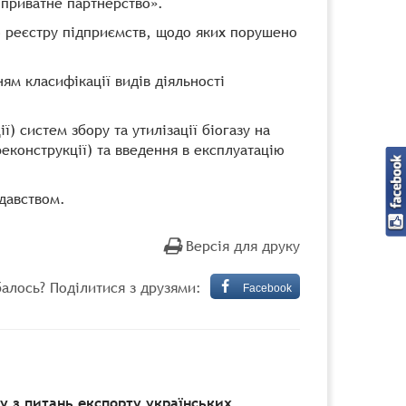
-приватне партнерство».
го реєстру підприємств, щодо яких порушено
ням класифікації видів діяльності
) систем збору та утилізації біогазу на
реконструкції) та введення в експлуатацію
давством.
Версія для друку
алось? Поділитися з друзями:
Facebook
 з питань експорту українських