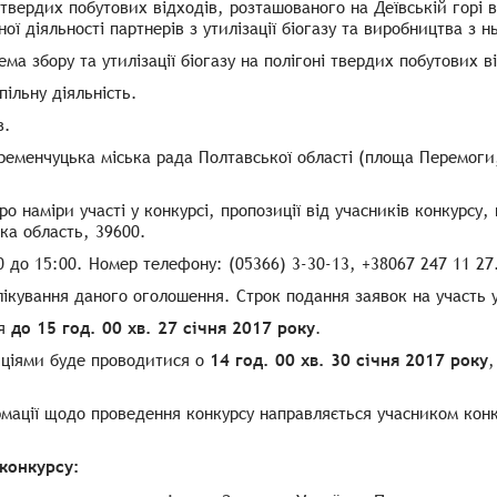
ні твердих побутових відходів, розташованого на Деївській горі
ої діяльності партнерів з утилізації біогазу та виробництва з н
ма збору та утилізації біогазу на полігоні твердих побутових в
пільну діяльність.
в.
ременчуцька міська рада Полтавської області (площа Перемоги,
 наміри участі у конкурсі, пропозиції від учасників конкурсу,
ка область, 39600.
0 до 15:00. Номер телефону: (05366) 3-30-13, +38067 247 11 27
ікування даного оголошення. Строк подання заявок на участь у
ся
до 15 год. 00 хв. 27 січня 2017 року
.
иціями буде проводитися о
14 год. 00 хв. 30 січня 2017 року
,
ації щодо проведення конкурсу направляється учасником конку
 конкурсу: