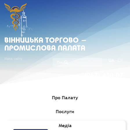
ВIННИЦЬКА ТОРГОВО -
ПРОМИСЛОВА ПАЛАТА
Мапа сайту
UA
EN
(067) 430-07-
05
Про Палату
Послуги
Головна
»
Медіа
»
Новини
Медіа