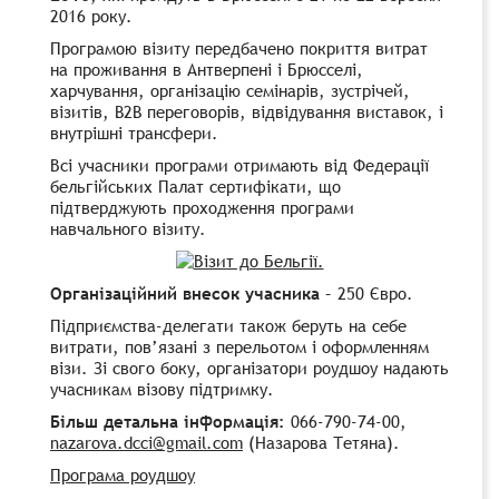
2016 року.
Програмою візиту передбачено покриття витрат
на проживання в Антверпені і Брюсселі,
харчування, організацію семінарів, зустрічей,
візитів, B2B переговорів, відвідування виставок, і
внутрішні трансфери.
Всі учасники програми отримають від Федерації
бельгійських Палат сертифікати, що
підтверджують проходження програми
навчального візиту.
Організаційний внесок учасника
– 250 Євро.
Підприємства-делегати також беруть на себе
витрати, пов’язані з перельотом і оформленням
візи. Зі свого боку, організатори роудшоу надають
учасникам візову підтримку.
Більш детальна інформація:
066-790-74-00,
nazarova.dcci@gmail.com
(Назарова Тетяна).
Програма роудшоу