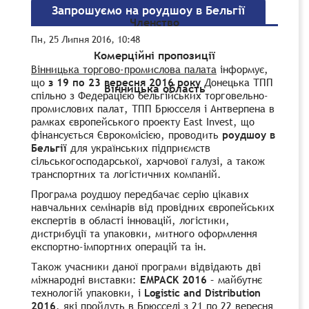
Запрошуємо на роудшоу в Бельгії
Членство
Пн, 25 Липня 2016, 10:48
Комерційні пропозиції
Вінницька торгово-промислова палата
інформує,
що
з 19 по 23 вересня 2016 року
Донецька ТПП
Вінницька область
спільно з Федерацією бельгійських торговельно-
промислових палат, ТПП Брюсселя і Антверпена в
рамках європейського проекту East Invest, що
фінансується Єврокомісією, проводить
роудшоу в
Бельгії
для українських підприємств
сільськогосподарської, харчової галузі, а також
транспортних та логістичних компаній.
Програма роудшоу передбачає серію цікавих
навчальних семінарів від провідних європейських
експертів в області інновацій, логістики,
дистрибуції та упаковки, митного оформлення
експортно-імпортних операцій та ін.
Також учасники даної програми відвідають дві
міжнародні виставки:
EMPACK 2016
– майбутнє
технологій упаковки, і
Logistic and Distribution
2016
, які пройдуть в Брюсселі з 21 по 22 вересня