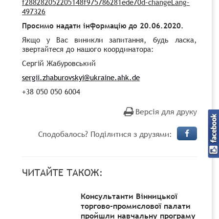
f
288282052205148
f
975786281
ede
70
d
–
changeLang
-
497326
Просимо надати інформацію до
20
.06.2020.
Якщо у Вас виникли запитання, будь ласка,
звертайтеся до нашого координатора
:
Сергій Жабуровський
sergii
.
zhaburovskyi
@
ukraine
.
ahk
.
de
+38
050
050 6004
Версія для друку
Сподобалось? Поділитися з друзями:
ЧИТАЙТЕ ТАКОЖ:
Консультанти Вінницької
торгово-промислової палати
пройшли навчальну програму