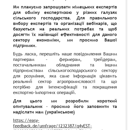
Ми плануємо запрошувати німецьких експертів
для обміну експертизою у різних галузях
сільського господарства. Для правильного
вибору експертів та організації вебінарів, що
базуються на реальних потребах та щоб
досягти їх найвищої ефективності для даного
сектору економіки, ми просимо Вашої
підтримки
.
Будь ласка, перешліть наше повідомлення Вашим
партнерам – фермерам, трейдерам,
постачальникам обладнання та іншим
підприємствам сільськогосподарського сектору
для розуміння, яка саме інформація цікавить
реальний сектор агропромисловості та що
потрібно для інтенсифікації та покращення
експортно-імпортних операцій.
Для цього ми розробили
короткий
опитувальник – просимо його заповнити та
надіслати нам (українською)
https
://
easy
–
feedback
.
de
/
umfrage
/1232387/
q
4
yEST
–