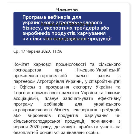
Членство
Програма вебінарів для
українського агропромислового
Комерційні пропозиції
бізнесу, експортних трейдерів або
виробників продуктів харчування
Вінницька область
чи сільськогосподарської продукції
Ср, 17 Червня 2020, 11:56
Комітет харчової промисловості та сільського
господарства при Німецько-Українській
промислово-торговельній палаті разом з
партнером Агроторгівля України, у співробітництві
з Офісом з просування експорту України та
Торгово-промисловою палатою України та іншими
асоціаціями, планує започаткувати ефективну
програму вебінарів для українського
агропромислового бізнесу, експортних трейдерів
або виробників продуктів харчування чи
сільськогосподарської продукції, починаючи з
червня 2020 року, де можуть прийняти участь на
безоплатній основі усі зацікавлені особи.